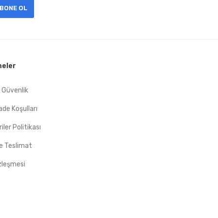
BONE OL
eler
e Güvenlik
İade Koşulları
riler Politikası
 Teslimat
zleşmesi