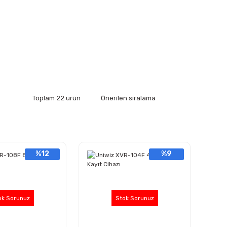
Toplam 22 ürün
%12
%9
ok Sorunuz
Stok Sorunuz