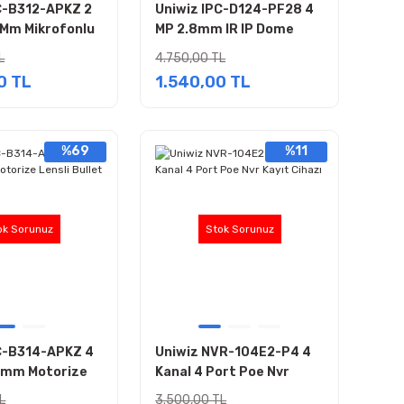
C-B312-APKZ 2
Uniwiz IPC-D124-PF28 4
 Mm Mikrofonlu
MP 2.8mm IR IP Dome
ensli Bullet Ip
Güvenlik Kamerası
L
4.750,00 TL
0 TL
1.540,00 TL
%69
%11
ok Sorunuz
Stok Sorunuz
C-B314-APKZ 4
Uniwiz NVR-104E2-P4 4
2 mm Motorize
Kanal 4 Port Poe Nvr
let IP Kamera
Kayıt Cihazı
L
3.500,00 TL