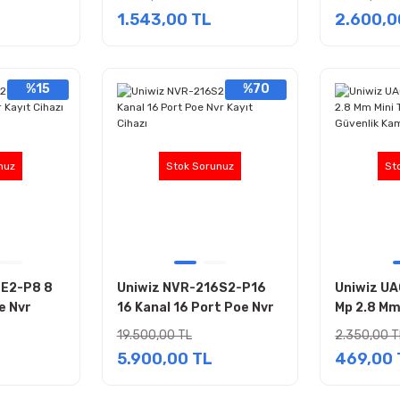
ası
1.543,00 TL
2.600,0
%15
%70
nuz
Stok Sorunuz
St
8E2-P8 8
Uniwiz NVR-216S2-P16
Uniwiz UA
e Nvr
16 Kanal 16 Port Poe Nvr
Mp 2.8 Mm
Kayıt Cihazı
Analog Gü
19.500,00 TL
2.350,00 T
5.900,00 TL
469,00 