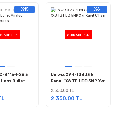
%15
%6
ok Sorunuz
Stok Sorunuz
C-B115-F28 5
Uniwiz XVR-108G3 8
Lens Bullet
Kanal 1X8 TB HDD 5MP Xvr
venlik Kamerası
Kayıt Cihazı
2.500,00 TL
TL
2.350,00 TL