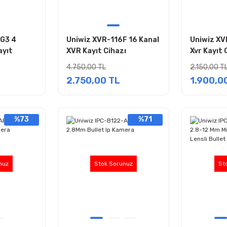
G3 4
Uniwiz XVR-116F 16 Kanal
Uniwiz XV
ayıt
XVR Kayıt Cihazı
Xvr Kayıt 
4.750,00 TL
2.150,00 T
2.750,00 TL
1.900,0
%73
%71
nuz
Stok Sorunuz
St