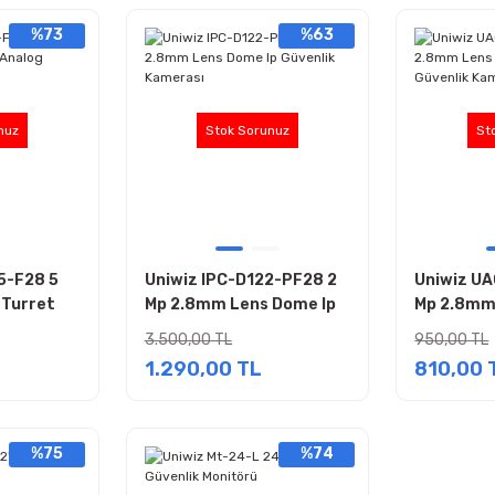
%73
%63
nuz
Stok Sorunuz
St
5-F28 5
Uniwiz IPC-D122-PF28 2
Uniwiz UA
 Turret
Mp 2.8mm Lens Dome Ip
Mp 2.8mm 
k Kamerası
Güvenlik Kamerası
Analog Gü
3.500,00 TL
950,00 TL
1.290,00 TL
810,00 
%75
%74