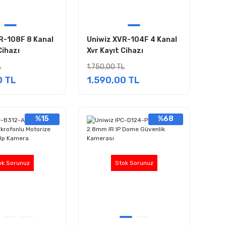
R-108F 8 Kanal
Uniwiz XVR-104F 4 Kanal
Cihazı
Xvr Kayıt Cihazı
L
1.750,00 TL
0 TL
1.590,00 TL
%15
%68
ok Sorunuz
Stok Sorunuz