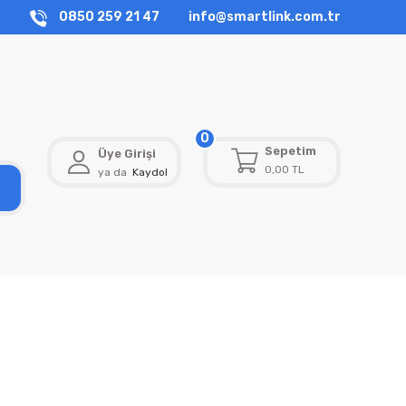
0850 259 21 47
info@smartlink.com.tr
0
Sepetim
Üye Girişi
0,00 TL
ya da
Kaydol