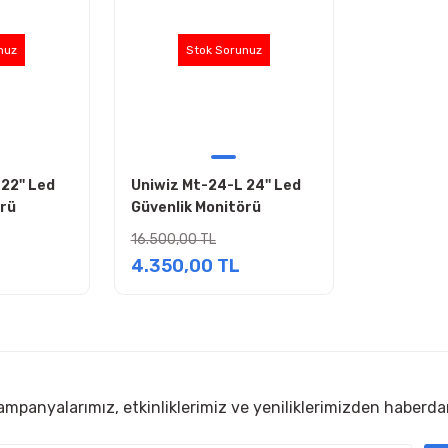
nuz
Stok Sorunuz
22'' Led
Uniwiz Mt-24-L 24'' Led
örü
Güvenlik Monitörü
16.500,00 TL
4.350,00 TL
mpanyalarımız, etkinliklerimiz ve yeniliklerimizden haberda