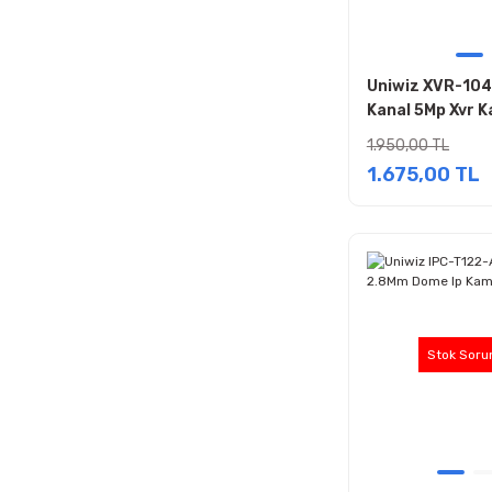
Uniwiz XVR-104
Kanal 5Mp Xvr K
Cihazı
1.950,00 TL
1.675,00 TL
Stok Soru