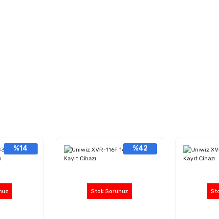
%14
%42
nuz
Stok Sorunuz
St