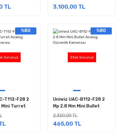
0 TL
3.100,00 TL
%80
%80
ok Sorunuz
Stok Sorunuz
C-T112-F28 2
Uniwiz UAC-B112-F28 2
 Mini Turret
Mp 2.8 Mm Mini Bullet
venlik Kamerası
Analog Güvenlik Kamerası
L
2.350,00 TL
TL
465,00 TL