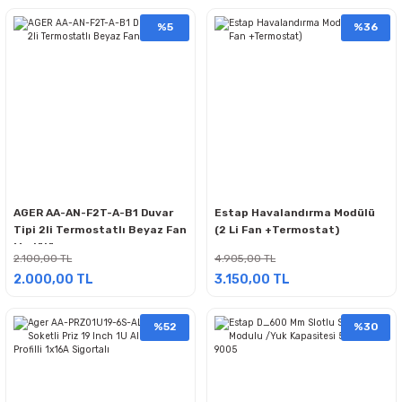
%5
%36
AGER AA-AN-F2T-A-B1 Duvar
Estap Havalandırma Modülü
Tipi 2li Termostatlı Beyaz Fan
(2 Li Fan +Termostat)
Modülü
2.100,00 TL
4.905,00 TL
2.000,00 TL
3.150,00 TL
%52
%30