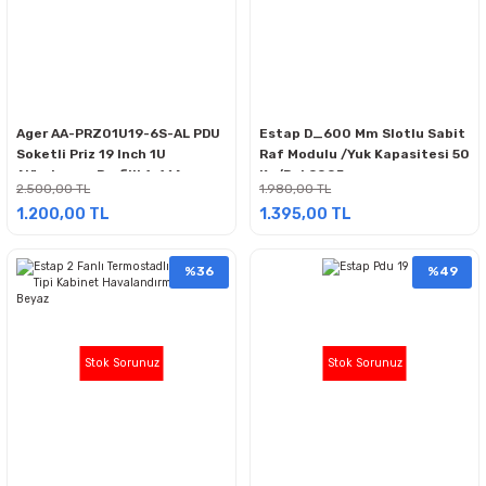
Ager AA-PRZ01U19-6S-AL PDU
Estap D_600 Mm Slotlu Sabit
Soketli Priz 19 Inch 1U
Raf Modulu /Yuk Kapasitesi 50
Alüminyum Profilli 1x16A
Kg/Ral 9005
2.500,00 TL
1.980,00 TL
Sigortalı
1.200,00 TL
1.395,00 TL
%36
%49
Stok Sorunuz
Stok Sorunuz