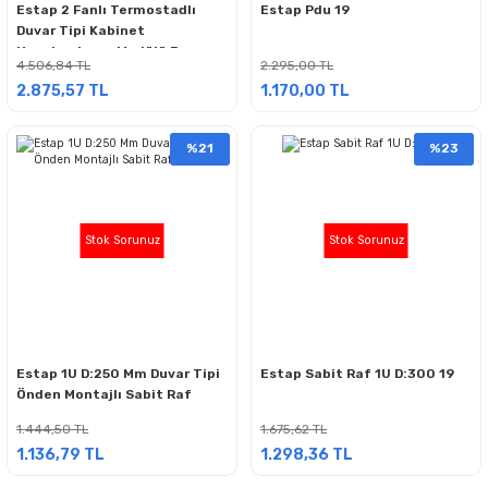
Estap 2 Fanlı Termostadlı
Estap Pdu 19
Duvar Tipi Kabinet
Havalandırma Modülü Beyaz
4.506,84 TL
2.295,00 TL
2.875,57 TL
1.170,00 TL
%21
%23
Stok Sorunuz
Stok Sorunuz
Estap 1U D:250 Mm Duvar Tipi
Estap Sabit Raf 1U D:300 19
Önden Montajlı Sabit Raf
1.444,50 TL
1.675,62 TL
1.136,79 TL
1.298,36 TL