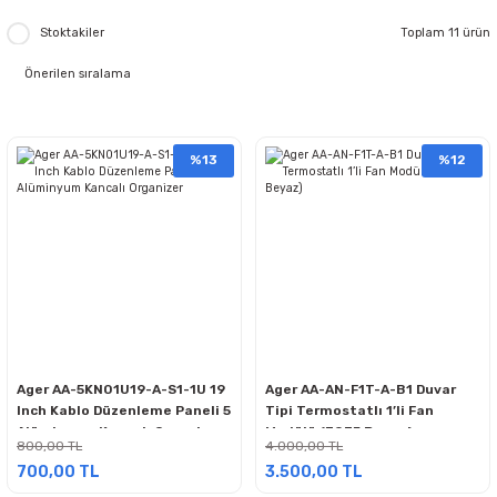
Stoktakiler
Toplam 11 ürün
%13
%12
Ager AA-5KN01U19-A-S1-1U 19
Ager AA-AN-F1T-A-B1 Duvar
Inch Kablo Düzenleme Paneli 5
Tipi Termostatlı 1’li Fan
Alüminyum Kancalı Organizer
Modülü (7035 Beyaz)
800,00 TL
4.000,00 TL
700,00 TL
3.500,00 TL