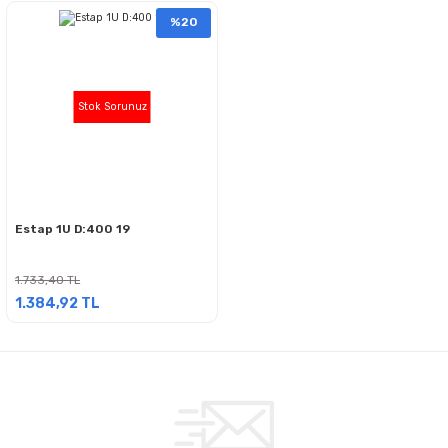
%20
Stok Sorunuz
Estap 1U D:400 19
1.733,40 TL
1.384,92 TL