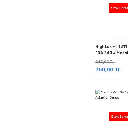
Stok Soru
Hightek HT1211
10A 240W Metal
SMPS Adaptör
850,00 TL
750,00 TL
Stok Soru