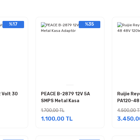
%17
%35
 Volt 30
PEACE B-2879 12V 5A
Ruijie Re
SMPS Metal Kasa
PA120-48
Adaptör
Kaynağı
1.700,00 TL
4.500,00 T
1.100,00 TL
3.450,0