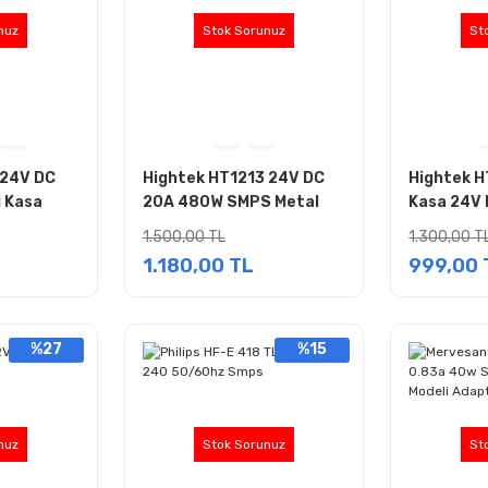
nuz
Stok Sorunuz
St
 24V DC
Hightek HT1213 24V DC
Hightek H
 Kasa
20A 480W SMPS Metal
Kasa 24V
Kasa Adaptör
SMPS Ada
1.500,00 TL
1.300,00 T
1.180,00 TL
999,00 
%27
%15
nuz
Stok Sorunuz
St