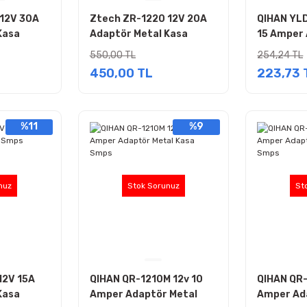
12V 30A
Ztech ZR-1220 12V 20A
QIHAN YLD
Kasa
Adaptör Metal Kasa
15 Amper 
Smps
Kasa
550,00 TL
254,24 TL
450,00 TL
223,73 
%11
%9
nuz
Stok Sorunuz
St
12V 15A
QIHAN QR-1210M 12v 10
QIHAN QR-
Kasa
Amper Adaptör Metal
Amper Ad