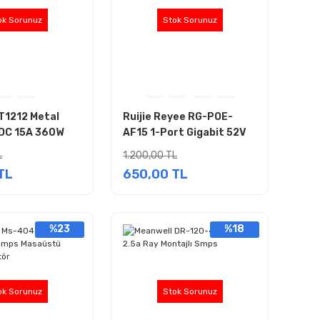
ok Sorunuz
Stok Sorunuz
T1212 Metal
Ruijie Reyee RG-POE-
 DC 15A 360W
AF15 1-Port Gigabit 52V
ptör
15.6W Pasif PoE Adaptör
L
1.200,00 TL
TL
650,00 TL
%23
%18
ok Sorunuz
Stok Sorunuz