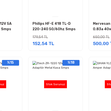
12V 5A
Philips HF-E 418 TL-D
Mervesan
r Smps
220-240 50/60hz Smps
0.83a 40
Masaüstü 
179,54 TL
650,00 TL
152,54 TL
500,00 
%15
%18
nuz
Stok Sorunuz
St