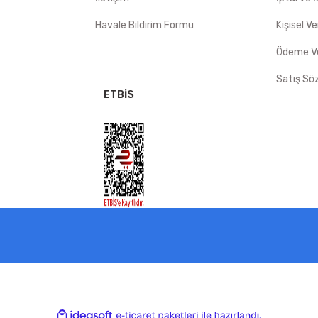
Havale Bildirim Formu
Kişisel Ve
Ödeme Ve
Satış Sö
ETBİS
ile
ideasoft
e-