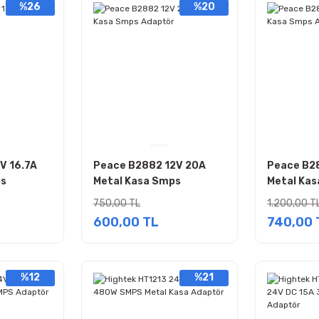
%26
%20
V 16.7A
Peace B2882 12V 20A
Peace B2
ps
Metal Kasa Smps
Metal Ka
Adaptör
Adaptör
750,00 TL
1.200,00 T
600,00 TL
740,00 
%12
%21