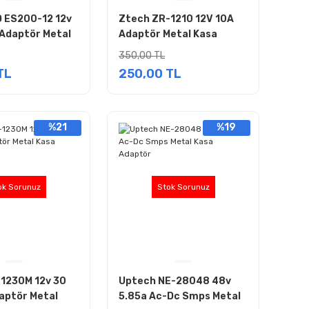
 ES200-12 12v
Ztech ZR-1210 12V 10A
Adaptör Metal
Adaptör Metal Kasa
Smps
350,00 TL
TL
250,00 TL
%21
%19
ok Sorunuz
Stok Sorunuz
1230M 12v 30
Uptech NE-28048 48v
aptör Metal
5.85a Ac-Dc Smps Metal