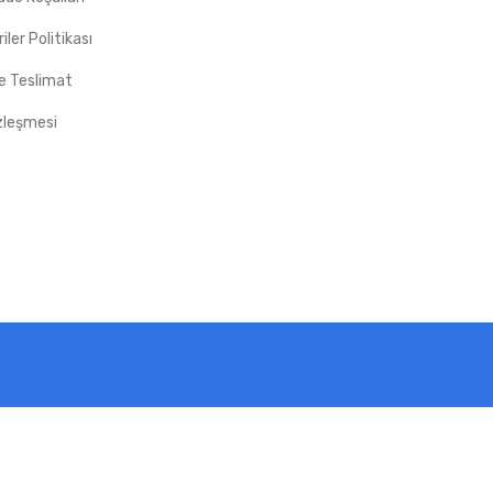
riler Politikası
 Teslimat
zleşmesi