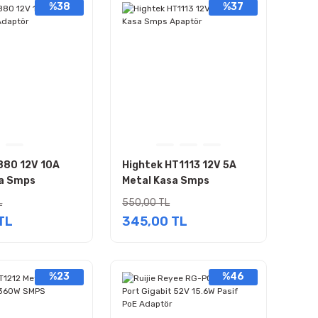
%38
%37
880 12V 10A
Hightek HT1113 12V 5A
sa Smps
Metal Kasa Smps
Apaptör
L
550,00 TL
TL
345,00 TL
%23
%46