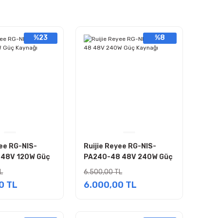
%23
%8
yee RG-NIS-
Ruijie Reyee RG-NIS-
 48V 120W Güç
PA240-48 48V 240W Güç
Kaynağı
L
6.500,00 TL
0 TL
6.000,00 TL