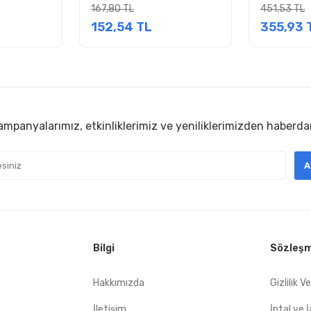
Kasa Smps
Kasa Smp
167,80 TL
451,53 TL
152,54 TL
355,93 
mpanyalarımız, etkinliklerimiz ve yeniliklerimizden haberda
A
Bilgi
Sözleşm
Hakkımızda
Gizlilik V
İletişim
İptal ve 