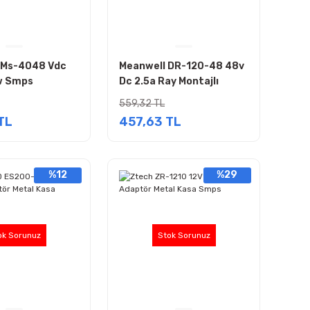
 Ms-4048 Vdc
Meanwell DR-120-48 48v
w Smps
Dc 2.5a Ray Montajlı
Modeli Adaptör
Smps
559,32 TL
TL
457,63 TL
%12
%29
ok Sorunuz
Stok Sorunuz