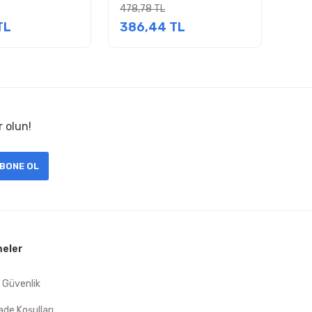
s
Kasa Adaptör
478,78 TL
TL
386,44 TL
r olun!
BONE OL
eler
e Güvenlik
İade Koşulları