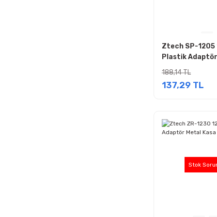
Ztech SP-1205 
Plastik Adaptö
188,14 TL
137,29 TL
Stok Soru