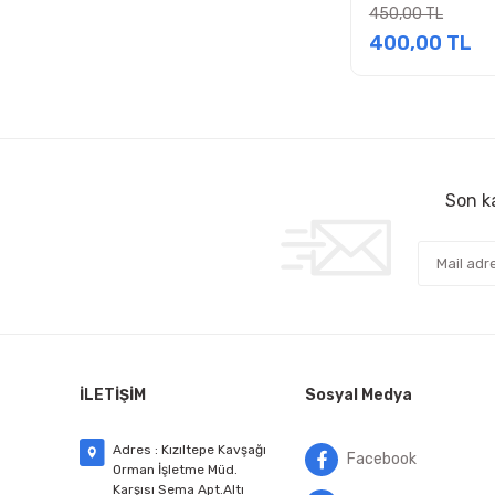
Smps
450,00 TL
400,00 TL
Son ka
İLETİŞİM
Sosyal Medya
Adres : Kızıltepe Kavşağı
Facebook
Orman İşletme Müd.
Karşısı Sema Apt.Altı