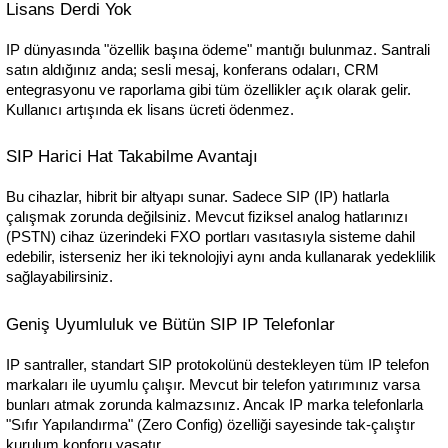
Lisans Derdi Yok
IP dünyasında "özellik başına ödeme" mantığı bulunmaz. Santrali 
satın aldığınız anda; sesli mesaj, konferans odaları, CRM 
entegrasyonu ve raporlama gibi tüm özellikler açık olarak gelir. 
Kullanıcı artışında ek lisans ücreti ödenmez.
SIP Harici Hat Takabilme Avantajı
Bu cihazlar, hibrit bir altyapı sunar. Sadece SIP (IP) hatlarla 
çalışmak zorunda değilsiniz. Mevcut fiziksel analog hatlarınızı 
(PSTN) cihaz üzerindeki FXO portları vasıtasıyla sisteme dahil 
edebilir, isterseniz her iki teknolojiyi aynı anda kullanarak yedeklilik 
sağlayabilirsiniz.
Geniş Uyumluluk ve Bütün SIP IP Telefonlar
IP santraller, standart SIP protokolünü destekleyen tüm IP telefon 
markaları ile uyumlu çalışır. Mevcut bir telefon yatırımınız varsa 
bunları atmak zorunda kalmazsınız. Ancak IP marka telefonlarla 
"Sıfır Yapılandırma" (Zero Config) özelliği sayesinde tak-çalıştır 
kurulum konforu yaşatır.