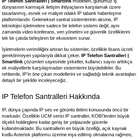
IP Telefon Santralleri | Smartlink
 modelleri, günümüz iş 
dünyasının karmaşık iletişim ihtiyaçlarını karşılamak üzere 
tasarlanmış, esnek ve maliyet odaklı IP tabanlı haberleşme 
platformlarıdır. Geleneksel santral sistemlerinin aksine, IP 
teknolojisi işletmelere sadece bir telefon sistemi değil, aynı 
zamanda video konferans, veri yönetimi ve güvenlik özelliklerini 
tek bir çatıda birleştiren bir ekosistem sunar.
İşletmelerin verimliliğini artıran bu sistemler, özellikle lisans ücreti 
gerektirmeyen yapılarıyla dikkat çeker. 
IP Telefon Santralleri | 
Smartlink
 çözümleri sayesinde şirketler, kullanıcı sayısı arttıkça 
ek maliyetlerle karşılaşmadan sistemlerini büyütebilirler. Bu 
rehberde, IP’in öne çıkan modellerini ve sağladığı teknik avantajları 
detaylı bir şekilde inceleyeceğiz.
IP Telefon Santralleri Hakkında
IP, dünya çapında IP ses ve görüntü iletimi konusunda öncü bir 
markadır. Özellikle UCM serisi IP santraller, KOBİ'lerden büyük 
ölçekli holdinglere kadar geniş bir yelpazede güvenle 
kullanılmaktadır. Bu santrallerin en büyük özelliği, açık kaynak 
kodlu Asterisk platformu üzerine inşa edilmiş olmalarına rağmen, 