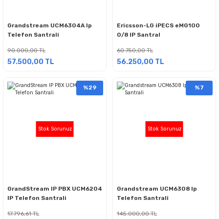
Grandstream UCM6304A Ip
Ericsson-LG iPECS eMG100
Telefon Santrali
0/8 IP Santral
90.000,00 TL
60.750,00 TL
57.500,00 TL
56.250,00 TL
%29
%7
Stok Sorunuz
Stok Sorunuz
GrandStream IP PBX UCM6204
Grandstream UCM6308 Ip
IP Telefon Santrali
Telefon Santrali
17.796,61 TL
145.000,00 TL