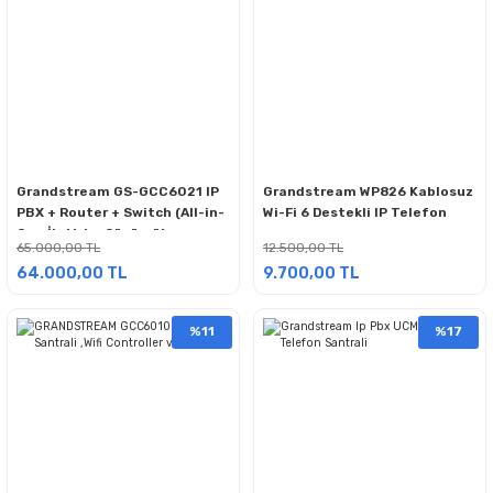
Grandstream GS-GCC6021 IP
Grandstream WP826 Kablosuz
PBX + Router + Switch (All-in-
Wi-Fi 6 Destekli IP Telefon
One İletişim Çözümü)
65.000,00 TL
12.500,00 TL
64.000,00 TL
9.700,00 TL
%11
%17