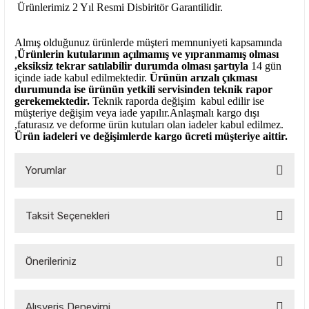
Ürünlerimiz 2 Yıl Resmi Disbiritör Garantilidir.
Almış olduğunuz ürünlerde müşteri memnuniyeti kapsamında
,
Ürünlerin kutularının açılmamış ve yıpranmamış olması
,eksiksiz tekrar satılabilir durumda olması şartıyla
14 gün
içinde iade kabul edilmektedir.
Ürünün arızalı çıkması
durumunda ise ürünün yetkili
servisinden teknik rapor
gerekemektedir.
Teknik raporda değişim kabul edilir ise
müşteriye değişim veya iade yapılır.Anlaşmalı kargo dışı
,faturasız ve deforme ürün
kutuları olan iadeler kabul edilmez.
Ürün iadeleri ve değişimlerde kargo ücreti müşteriye aittir.
Yorumlar
Taksit Seçenekleri
Bu ürüne ilk yorumu siz yapın!
Önerileriniz
Yorum Yaz
Bu ürünün fiyat bilgisi, resim, ürün açıklamalarında ve diğer
Alışveriş Deneyimi
konularda yetersiz gördüğünüz noktaları öneri formunu