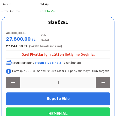
Garanti
24 Ay
Stok Durumu
Stokta Var
SİZE ÖZEL
40.000,00 TL
Kdv
27.800,00
TL
Dahil
27.244,00 TL
(%2,00 havale indirimi)
Özel Fiyatlar İçin Lütfen İletişime Geçiniz.
Kredi Kartlarına
Peşin Fiyatına 3
Taksit İmkanı
Hafta içi 15:00, Cumartesi 12:00’a kadar ki siparişleriniz Aynı Gün Kargoda
Sepete Ekle
HEMEN AL