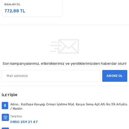
864,41 TL
772,88 TL
Son kampanyalarımız, etkinliklerimiz ve yeniliklerimizden haberdar olun!
ABONE OL
İLETİŞİM
Adres : Kızıltepe Kavşağı Orman İşletme Müd. Karşısı Sema Apt.Altı No:7/A Artuklu
/ Mardin
Telefon
0850 259 21 47