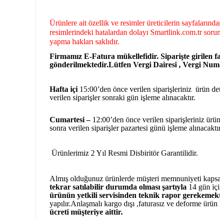
Ürünlere ait özellik ve resimler üreticilerin sayfaların
resimlerindeki hatalardan dolayı Smartlink.com.tr sorum
yapma hakları saklıdır.
Firmamız E-Fatura mükellefidir. Siparişte girilen fa
gönderilmektedir.Lütfen Vergi Dairesi , Vergi Numar
Hafta içi
15:00’den önce verilen siparişleriniz ürün deta
verilen siparişler sonraki gün işleme alınacaktır.
Cumartesi –
12:00’den önce verilen siparişleriniz ürün 
sonra verilen siparişler pazartesi günü işleme alınacaktı
Ürünlerimiz 2 Yıl Resmi Disbiritör Garantilidir.
Almış olduğunuz ürünlerde müşteri memnuniyeti kaps
tekrar satılabilir durumda olması şartıyla
14 gün içi
ürünün yetkili
servisinden teknik rapor gerekemekt
yapılır.Anlaşmalı kargo dışı ,faturasız ve deforme ürün
ücreti müşteriye aittir.