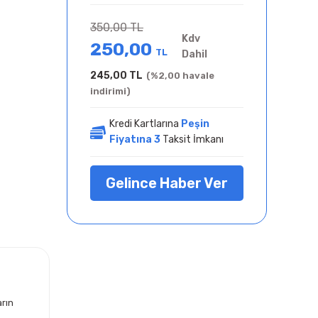
350,00 TL
Kdv
250,00
TL
Dahil
245,00 TL
(%2,00 havale
indirimi)
Kredi Kartlarına
Peşin
Fiyatına 3
Taksit İmkanı
Gelince Haber Ver
arın