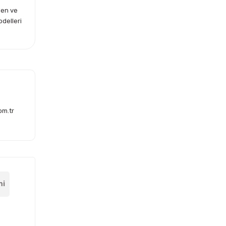
len ve
odelleri
om.tr
mi