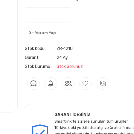
0 - Yorum Yap
Stok Kodu
ZR-1210
Garanti
24 Ay
Stok Durumu
Stok Sorunuz
GARANTİDESİNİZ
Smartlink’te sizlere sunulan tüm ürünler
Türkiye’deki yetkili ithalatçı ve üretici firmal
garantisi altındadır, Uluslararası markaların