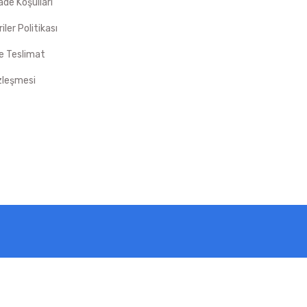
İade Koşulları
riler Politikası
 Teslimat
zleşmesi