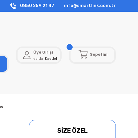
0850 259 21 47
info@smartlink.com.tr
Üye Girişi
Sepetim
ya da
Kaydol
ps
r
SİZE ÖZEL