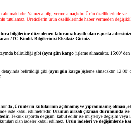
dan alınmaktadır. Yalnızca bilgi verme amaçlıdır. Ürün özelliklerinde ve
lu tutulamaz. Üreticilerin ürün özelliklerinde haber vermeden değişikli
tura bilgilerine düzenlenen faturanız kayıtlı olan e-posta adresiniz
ası /TC Kimlik Bilgilerinizi Eksiksiz Giriniz.
yında belirtildiği gibi (
aynı gün kargo
)işleme alınacaktır. 15:00’ den
detayında belirtildiği gibi (
aynı gün kargo
)işleme alınacaktır. 12:00’ 
r.
amında ,
Ürünlerin kutularının açılmamış ve yıpranmamış olması ,ek
nde iade kabul edilmektedir.
Ürünün arızalı çıkması durumunda ise
edir.
Teknik raporda değişim kabul edilir ise müşteriye değişim veya 
kutuları olan iadeler kabul edilmez.
Ürün iadeleri ve değişimlerde ka