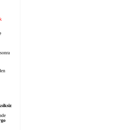
k
e
 sonra
den
siksiz
iade
rgo