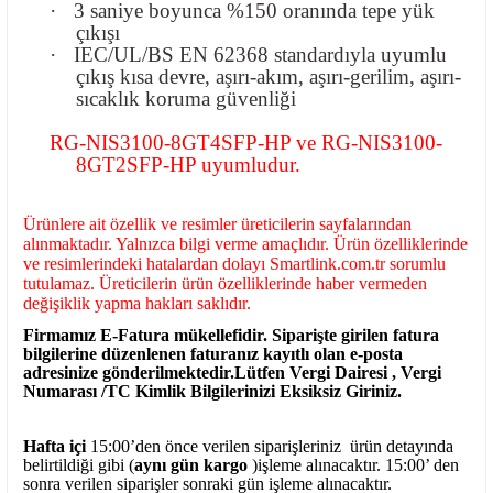
·
3 saniye boyunca %150 oranında tepe yük
çıkışı
·
IEC/UL/BS EN 62368 standardıyla uyumlu
çıkış kısa devre, aşırı-akım, aşırı-gerilim, aşırı-
sıcaklık koruma güvenliği
RG-NIS3100-8GT4SFP-HP ve RG-NIS3100-
8GT2SFP-HP uyumludur.
Ürünlere ait özellik ve resimler üreticilerin sayfalarından
alınmaktadır. Yalnızca bilgi verme amaçlıdır. Ürün özelliklerinde
ve resimlerindeki hatalardan dolayı Smartlink.com.tr sorumlu
tutulamaz. Üreticilerin ürün özelliklerinde haber vermeden
değişiklik yapma hakları saklıdır.
Firmamız E-Fatura mükellefidir. Siparişte girilen fatura
bilgilerine düzenlenen faturanız kayıtlı olan e-posta
adresinize gönderilmektedir.Lütfen Vergi Dairesi , Vergi
Numarası /TC Kimlik Bilgilerinizi Eksiksiz Giriniz.
Hafta içi
15:00’den önce verilen siparişleriniz ürün detayında
belirtildiği gibi (
aynı gün kargo
)işleme alınacaktır. 15:00’ den
sonra verilen siparişler sonraki gün işleme alınacaktır.