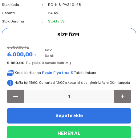
Stok Kodu
RG-NIS-PA240-48
Garanti
24 Ay
Stok Durumu
Stokta Var
SİZE ÖZEL
6.500,00 TL
Kdv
6.000,00
TL
Dahil
5.880,00 TL
(%2,00 havale indirimi)
Kredi Kartlarına
Peşin Fiyatına 3
Taksit İmkanı
Hafta içi 15:00, Cumartesi 12:00’a kadar ki siparişleriniz Aynı Gün Kargoda
Sepete Ekle
HEMEN AL