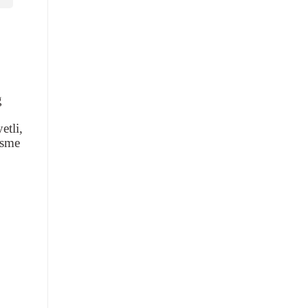
g
etli,
esme