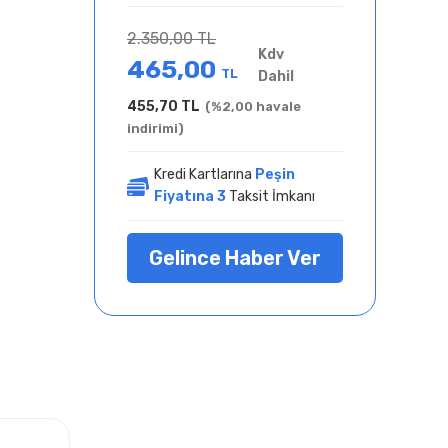
2.350,00 TL
Kdv
465,00
TL
Dahil
455,70 TL
(%2,00 havale
indirimi)
Kredi Kartlarına
Peşin
Fiyatına 3
Taksit İmkanı
Gelince Haber Ver