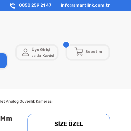
0850 259 21 47
info@smartlink.com.tr
Üye Girişi
Sepetim
ya da
Kaydol
let Analog Güvenlik Kamerası
8 Mm
SİZE ÖZEL