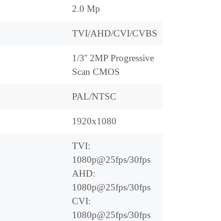
2.0 Mp
TVI/AHD/CVI/CVBS
1/3'' 2MP Progressive
Scan CMOS
PAL/NTSC
1920x1080
TVI:
1080p@25fps/30fps
AHD:
1080p@25fps/30fps
CVI:
1080p@25fps/30fps