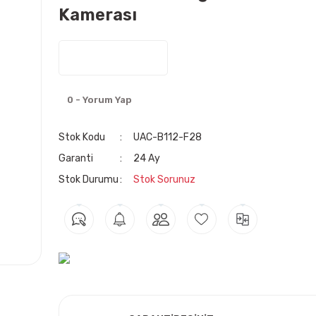
Kamerası
0 - Yorum Yap
Stok Kodu
UAC-B112-F28
Garanti
24 Ay
Stok Durumu
Stok Sorunuz