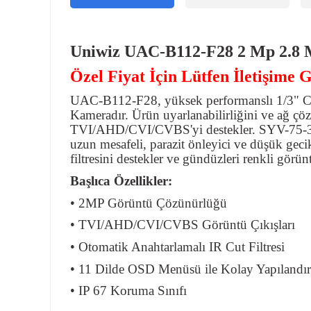
Uniwiz UAC-B112-F28 2 Mp 2.8 
Özel Fiyat İçin Lütfen İletişime G
UAC-B112-F28, yüksek performanslı 1/3" C
Kameradır. Ürün uyarlanabilirliğini ve ağ çözüm
TVI/AHD/CVI/CVBS'yi destekler. SYV-75-3 vey
uzun mesafeli, parazit önleyici ve düşük geci
filtresini destekler ve gündüzleri renkli görü
Başlıca Özellikler:
• 2MP Görüntü Çözünürlüğü
• TVI/AHD/CVI/CVBS Görüntü Çıkışları
• Otomatik Anahtarlamalı IR Cut Filtresi
• 11 Dilde OSD Menüsü ile Kolay Yapılandı
• IP 67 Koruma Sınıfı