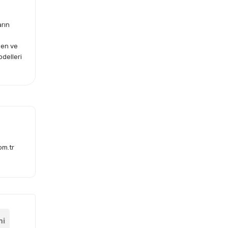
arın
len ve
odelleri
om.tr
mi