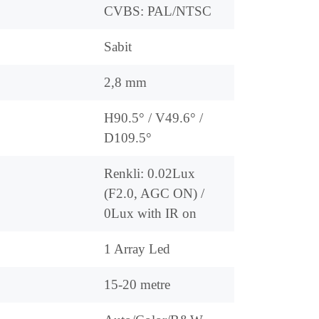
CVBS: PAL/NTSC
Sabit
2,8 mm
H90.5° / V49.6° /
D109.5°
Renkli: 0.02Lux
(F2.0, AGC ON) /
0Lux with IR on
1 Array Led
15-20 metre