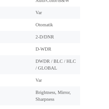
Auto/Color/B&W
Var
Otomatik
2-D/DNR
D-WDR
DWDR / BLC / HLC
/ GLOBAL
Var
Brightness, Mirror,
Sharpness