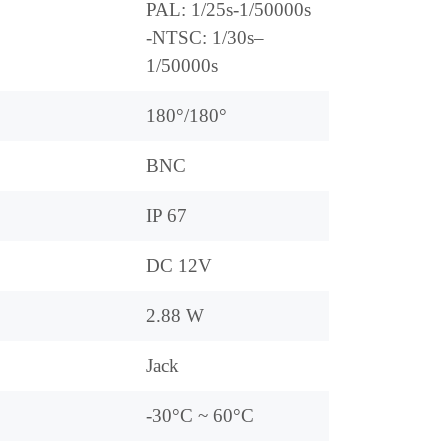
PAL: 1/25s-1/50000s
-NTSC: 1/30s–
1/50000s
180°/180°
BNC
IP 67
DC 12V
2.88 W
Jack
-30°C ~ 60°C