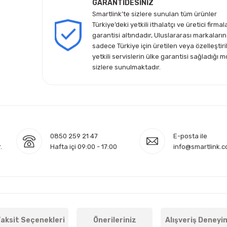
GARANTİDESİNİZ
Smartlink’te sizlere sunulan tüm ürünler
Türkiye’deki yetkili ithalatçı ve üretici firmal
garantisi altındadır, Uluslararası markaların
sadece Türkiye için üretilen veya özelleştiri
yetkili servislerin ülke garantisi sağladığı m
sizlere sunulmaktadır.
0850 259 21 47
E-posta ile
.
Hafta içi 09:00 - 17:00
info@smartlink.c
aksit Seçenekleri
Önerileriniz
Alışveriş Deneyi