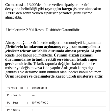
Cumartesi –
13:00’den önce verilen siparişleriniz ürün
detayında belirtildiği gibi (
aynı gün kargo
)işleme alınacaktır.
13:00’ den sonra verilen siparişler pazartesi günü işleme
alınacaktır.
Ürünlerimiz 2 Yıl Resmi Disbiritör Garantilidir.
Almış olduğunuz ürünlerde müşteri memnuniyeti kapsamında
,
Ürünlerin kutularının açılmamış ve yıpranmamış olması
,eksiksiz tekrar satılabilir durumda olması şartıyla
14 gün
içinde iade kabul edilmektedir.
Ürünün arızalı çıkması
durumunda ise ürünün yetkili
servisinden teknik rapor
gerekemektedir.
Teknik raporda değişim kabul edilir ise
müşteriye değişim veya iade yapılır.Anlaşmalı kargo dışı
,faturasız ve deforme ürün
kutuları olan iadeler kabul edilmez.
Ürün iadeleri ve değişimlerde kargo ücreti müşteriye aittir.
Yönetim Tipi
:
Yönetilebilir
Poe Switch
:
Var
Port Hızı
:
10/100/1000
Port Sayısı
:
8