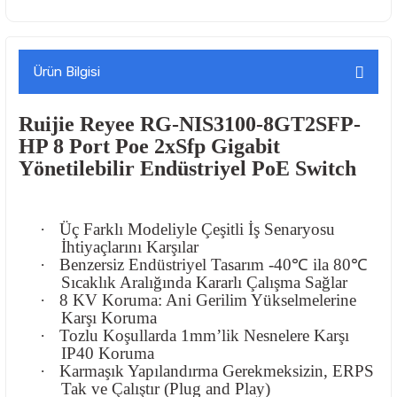
Ürün Bilgisi
Ruijie Reyee RG-NIS3100-8GT2SFP-
HP 8 Port Poe 2xSfp Gigabit
Yönetilebilir Endüstriyel PoE Switch
·
Üç Farklı Modeliyle Çeşitli İş Senaryosu
İhtiyaçlarını Karşılar
·
Benzersiz Endüstriyel Tasarım -40
℃
ila 80
℃
S
ı
cakl
ı
k Aral
ığı
nda Kararl
ı
Ç
al
ış
ma Sa
ğ
lar
·
8 KV Koruma: Ani Gerilim Yükselmelerine
Karşı Koruma
·
Tozlu Koşullarda 1mm’lik Nesnelere Karşı
IP40 Koruma
·
Karmaşık Yapılandırma Gerekmeksizin, ERPS
Tak ve Çalıştır (Plug and Play)