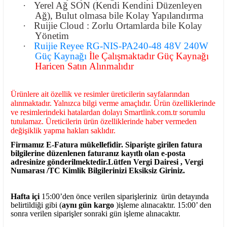
·
Yerel Ağ SON (Kendi Kendini Düzenleyen
Ağ), Bulut olmasa bile Kolay Yapılandırma
·
Ruijie Cloud : Zorlu Ortamlarda bile Kolay
Yönetim
·
Ruijie Reyee RG-NIS-PA240-48 48V 240W
Güç Kaynağı
İle Çalışmaktadır Güç Kaynağı
Haricen Satın Alınmalıdır
Ürünlere ait özellik ve resimler üreticilerin sayfalarından
alınmaktadır. Yalnızca bilgi verme amaçlıdır. Ürün özelliklerinde
ve resimlerindeki hatalardan dolayı Smartlink.com.tr sorumlu
tutulamaz. Üreticilerin ürün özelliklerinde haber vermeden
değişiklik yapma hakları saklıdır.
Firmamız E-Fatura mükellefidir. Siparişte girilen fatura
bilgilerine düzenlenen faturanız kayıtlı olan e-posta
adresinize gönderilmektedir.Lütfen Vergi Dairesi , Vergi
Numarası /TC Kimlik Bilgilerinizi Eksiksiz Giriniz.
Hafta içi
15:00’den önce verilen siparişleriniz ürün detayında
belirtildiği gibi (
aynı gün kargo
)işleme alınacaktır. 15:00’ den
sonra verilen siparişler sonraki gün işleme alınacaktır.