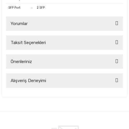
SFP Port
:
2 SFP
Yorumlar
Taksit Seçenekleri
Bu ürüne ilk yorumu siz yapın!
Önerileriniz
Yorum Yaz
Bu ürünün fiyat bilgisi, resim, ürün açıklamalarında ve diğer
Alışveriş Deneyimi
konularda yetersiz gördüğünüz noktaları öneri formunu
kullanarak tarafımıza iletebilirsiniz.
Görüş ve önerileriniz için teşekkür ederiz.
Çok kaliteli ve uygun fiyatlı ürünlere
ulamak çok kolay bir site
Ürün resmi kalitesiz, bozuk veya görüntülenemiyor.
Oktay Birinci | 04/09/2025
Ürün açıklamasında eksik bilgiler bulunuyor.
Firma mükemmel sorunsuz faturası
Ürün bilgilerinde hatalar bulunuyor.
elime ulaştı ürün elime sorunsuz ulaştı