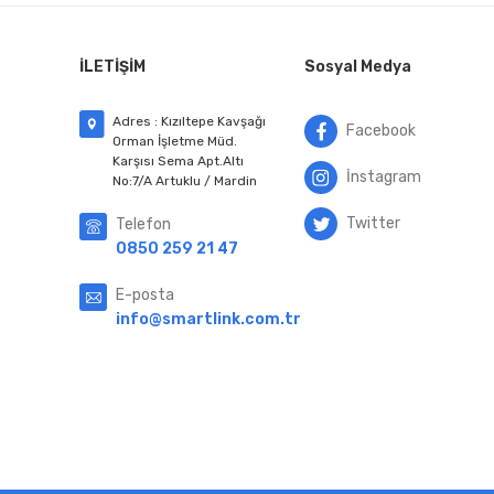
İLETİŞİM
Sosyal Medya
Adres : Kızıltepe Kavşağı
Facebook
Orman İşletme Müd.
Karşısı Sema Apt.Altı
İnstagram
No:7/A Artuklu / Mardin
Twitter
Telefon
0850 259 21 47
E-posta
info@smartlink.com.tr