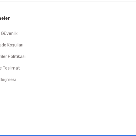
eler
e Güvenlik
İade Koşulları
riler Politikası
 Teslimat
zleşmesi