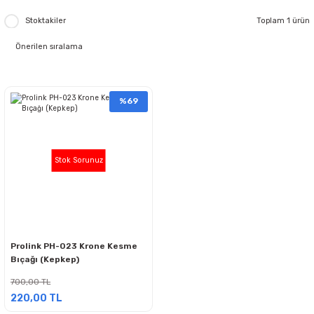
Stoktakiler
Toplam 1 ürün
%69
Stok Sorunuz
Prolink PH-023 Krone Kesme
Bıçağı (Kepkep)
700,00 TL
220,00 TL