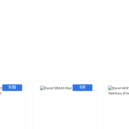
%15
%9