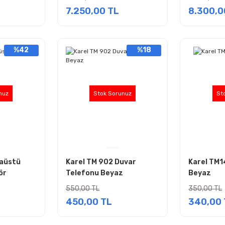
7.250,00 TL
8.300,0
%42
%18
nuz
Stok Sorunuz
St
saüstü
Karel TM 902 Duvar
Karel TM1
ör
Telefonu Beyaz
Beyaz
550,00 TL
350,00 TL
450,00 TL
340,00 