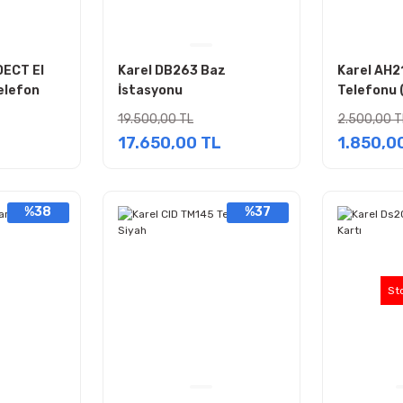
DECT El
Karel DB263 Baz
Karel AH2
Telefon
İstasyonu
Telefonu 
19.500,00 TL
2.500,00 T
L
17.650,00 TL
1.850,0
%38
%37
St