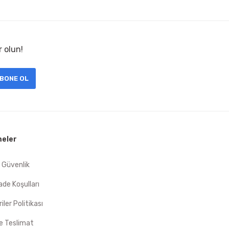
r olun!
BONE OL
eler
e Güvenlik
İade Koşulları
riler Politikası
 Teslimat