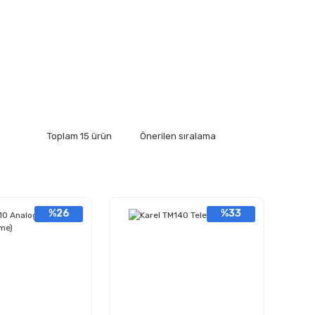
Toplam 15 ürün
%26
%33