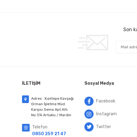
Son ka
İLETİŞİM
Sosyal Medya
Adres : Kızıltepe Kavşağı
Facebook
Orman İşletme Müd.
Karşısı Sema Apt.Altı
İnstagram
No:7/A Artuklu / Mardin
Twitter
Telefon
0850 259 21 47