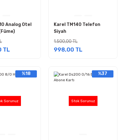
10 Analog Otel
Karel TM140 Telefon
(Füme)
Siyah
L
1.500,00 TL
0 TL
998,00 TL
%18
%37
ok Sorunuz
Stok Sorunuz