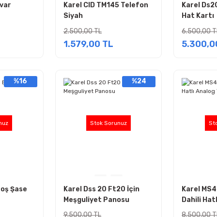
var
Karel CID TM145 Telefon
Karel Ds2
Siyah
Hat Kartı
2.500,00 TL
6.500,00 T
1.579,00 TL
5.300,0
%16
%24
nuz
Stok Sorunuz
St
Boş Şase
Karel Dss 20 Ft20 İçin
Karel MS48
Meşguliyet Panosu
Dahili Hat
Telefon S
9.500,00 TL
8.500,00 T