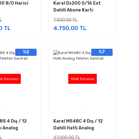
00 8/0 Harici
Karel Ds200 0/16 Ext
Dahili Abone Kartı
L
7.500,00 TL
0 TL
4.750,00 TL
%2
%7
ok Sorunuz
Stok Sorunuz
S 4 Dış / 12
Karel MS48C 4 Dış / 12
lı Analog
Dahili Hatlı Analog
antrali
Telefon Santrali
L
27.000,00 TL