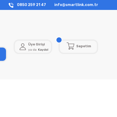
0850 259 21 47
info@smartlink.com.tr
Üye Girişi
Sepetim
ya da
Kaydol