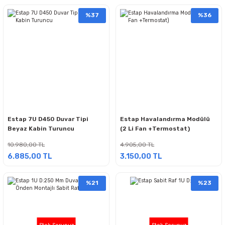
%37
%36
Estap 7U D450 Duvar Tipi
Estap Havalandırma Modülü
Beyaz Kabin Turuncu
(2 Li Fan +Termostat)
10.980,00 TL
4.905,00 TL
6.885,00 TL
3.150,00 TL
%21
%23