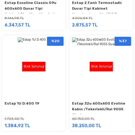
Estap Eccoline Classic 09u
Estap 2 Fanlı Termostadlı
600x600 Duvar Tipi
Duvar Tipi Kabinet
Kabinet/Yan Kapaklar Açılır
Havalandırma Modülü Beyaz
8.146,98 TL
4.506,84 TL
Ral 7035 Beyaz
6.347,57 TL
2.875,57 TL
%20
%37
Stok Sorunuz
Stok Sorunuz
Estap 1U D:400 19
Estap 32u 600x600 Evoline
Kabin /Tekerlekli/Ral 9005
Siyah
1.733,40 TL
60.750,00 TL
1.384,92 TL
38.250,00 TL