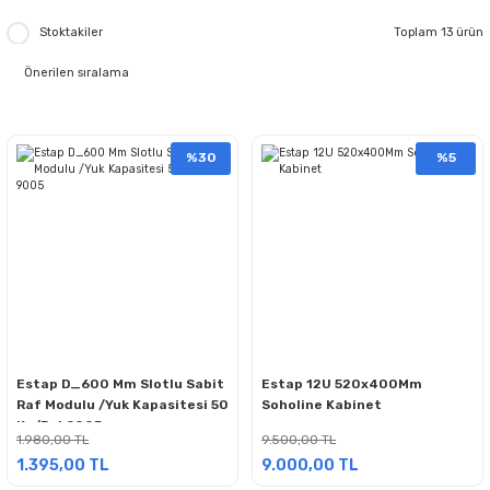
Stoktakiler
Toplam 13 ürün
%30
%5
Estap D_600 Mm Slotlu Sabit
Estap 12U 520x400Mm
Raf Modulu /Yuk Kapasitesi 50
Soholine Kabinet
Kg/Ral 9005
1.980,00 TL
9.500,00 TL
1.395,00 TL
9.000,00 TL