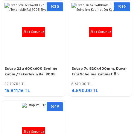
%30
%19
Stok Sorunuz
Stok Sorunuz
Estap 22u 600x600 Evoline
Estap 7u 520x400mm. Duvar
Kabin /Tekerlekli/Ral 9005
Tipi Soholine Kabinet Ön
Siyah
Kapak Camlı
22.707,54 TL
5.670,00 TL
15.811,16 TL
4.590,00 TL
%49
Stok Sorunuz