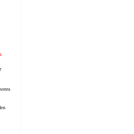
k
e
 sonra
den