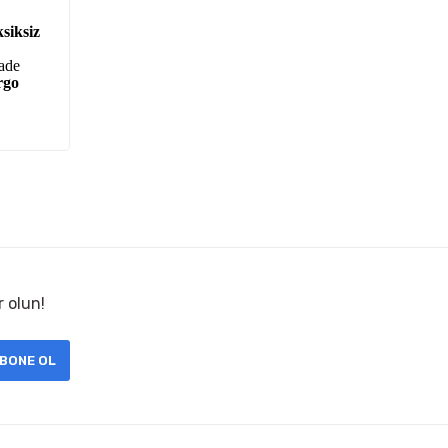
siksiz
iade
rgo
r olun!
BONE OL