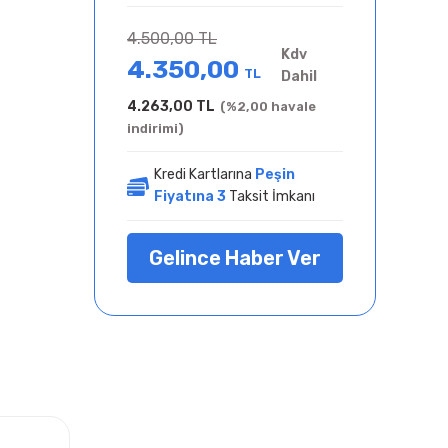
4.500,00 TL
Kdv
4.350,00
TL
Dahil
4.263,00 TL
(%2,00 havale
indirimi)
Kredi Kartlarına
Peşin
Fiyatına 3
Taksit İmkanı
Gelince Haber Ver