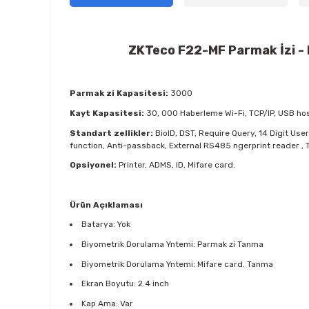
ZKTeco F22-MF Parmak İzi - 
Parmak zi Kapasitesi:
3000
Kayt Kapasitesi:
30, 000 Haberleme Wi-Fi, TCP/IP, USB h
Standart zellikler:
BioID, DST, Require Query, 14 Digit Us
function, Anti-passback, External RS485 ngerprint reader ,
Opsiyonel:
Printer, ADMS, ID, Mifare card.
Ürün Açıklaması
Batarya: Yok
Biyometrik Dorulama Yntemi: Parmak zi Tanma
Biyometrik Dorulama Yntemi: Mifare card. Tanma
Ekran Boyutu: 2.4 inch
Kap Ama: Var