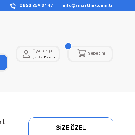
0850 259 21 47
info@smartlink.com.tr
Üye Girişi
Sepetim
ya da
Kaydol
rt
SİZE ÖZEL