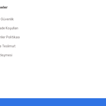
eler
e Güvenlik
İade Koşulları
riler Politikası
 Teslimat
zleşmesi