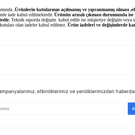
amında ,
Ürünlerin kutularının açılmamış ve yıpranmamış olması ,ek
nde iade kabul edilmektedir.
Ürünün arızalı çıkması durumunda ise
edir.
Teknik raporda değişim kabul edilir ise müşteriye değişim veya 
kutuları olan iadeler kabul edilmez.
Ürün iadeleri ve değişimlerde ka
diğer konularda yetersiz gördüğünüz noktaları öneri formunu kullanarak
ürüne ilk yorumu siz yapın!
sorunsuz
Yorum Yaz
ım
mpanyalarımız, etkinliklerimiz ve yeniliklerimizden haberda
sıkıntı
A
 Sorunsuz