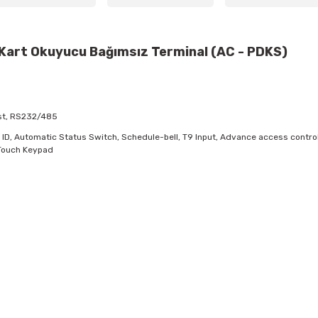
Kart Okuyucu Bağımsız Terminal (AC - PDKS)
ost, RS232/485
er ID, Automatic Status Switch, Schedule-bell, T9 Input, Advance access contro
 Touch Keypad