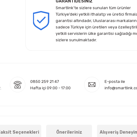
GARANTİDESİNİZ
Smartlink’te sizlere sunulan tüm ürünler
Türkiye’deki yetkili ithalatçı ve üretici firmal
garantisi altındadır, Uluslararası markaların
sadece Türkiye için üretilen veya özelleştiri
yetkili servislerin ülke garantisi sağladığı m
sizlere sunulmaktadır.
0850 259 21 47
E-posta ile
.
Hafta içi 09:00 - 17:00
info@smartlink.c
aksit Seçenekleri
Önerileriniz
Alışveriş Deneyi