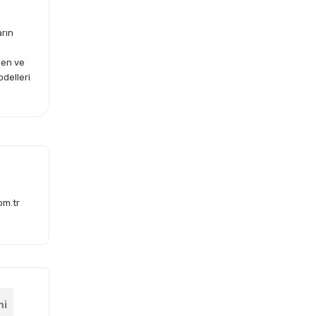
arın
len ve
odelleri
om.tr
mi