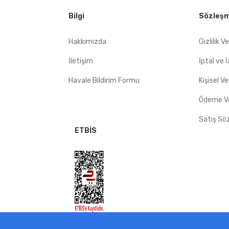
mat hızlı
Bilgi
Sözleşm
Gönder
Hakkımızda
Gizlilik V
İletişim
İptal ve 
Havale Bildirim Formu
Kişisel Ve
Ödeme Ve
Satış Sö
ETBİS