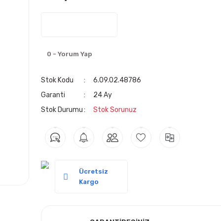
0 - Yorum Yap
Stok Kodu
6.09.02.48786
Garanti
24 Ay
Stok Durumu
Stok Sorunuz
Ücretsiz
Kargo