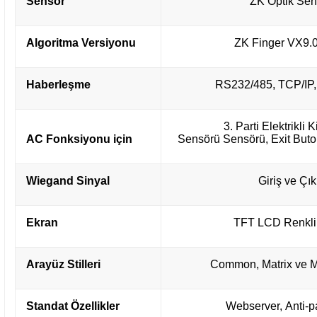
Sensör
ZK Optik Sen
Algoritma Versiyonu
ZK Finger VX9.
Haberleşme
RS232/485, TCP/IP,
3. Parti Elektrikli Ki
AC Fonksiyonu için
Sensörü Sensörü, Exit Buton
Wiegand Sinyal
Giriş ve Çık
Ekran
TFT LCD Renkli
Arayüz Stilleri
Common, Matrix ve M
Standat Özellikler
Webserver, Anti-