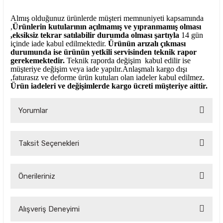
Almış olduğunuz ürünlerde müşteri memnuniyeti kapsamında
,
Ürünlerin kutularının açılmamış ve yıpranmamış olması
,eksiksiz tekrar satılabilir durumda olması şartıyla
14 gün
içinde iade kabul edilmektedir.
Ürünün arızalı çıkması
durumunda ise ürünün yetkili
servisinden teknik rapor
gerekemektedir.
Teknik raporda değişim kabul edilir ise
müşteriye değişim veya iade yapılır.Anlaşmalı kargo dışı
,faturasız ve deforme ürün
kutuları olan iadeler kabul edilmez.
Ürün iadeleri ve değişimlerde kargo ücreti müşteriye aittir.
Yorumlar
Taksit Seçenekleri
Bu ürüne ilk yorumu siz yapın!
Önerileriniz
Yorum Yaz
Bu ürünün fiyat bilgisi, resim, ürün açıklamalarında ve diğer
Alışveriş Deneyimi
konularda yetersiz gördüğünüz noktaları öneri formunu
kullanarak tarafımıza iletebilirsiniz.