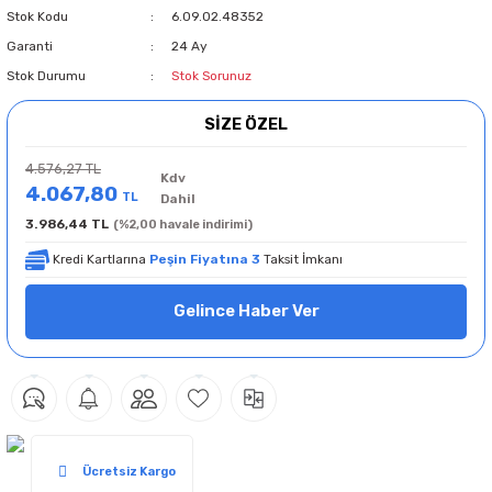
Stok Kodu
6.09.02.48352
Garanti
24 Ay
Stok Durumu
Stok Sorunuz
SİZE ÖZEL
4.576,27 TL
Kdv
4.067,80
TL
Dahil
3.986,44 TL
(%2,00 havale indirimi)
Kredi Kartlarına
Peşin Fiyatına 3
Taksit İmkanı
Gelince Haber Ver
Ücretsiz Kargo