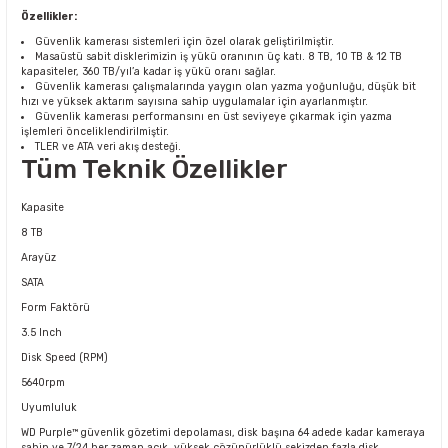
Özellikler:
Güvenlik kamerası sistemleri için özel olarak geliştirilmiştir.
Masaüstü sabit disklerimizin iş yükü oranının üç katı. 8 TB, 10 TB & 12 TB
kapasiteler, 360 TB/yıl’a kadar iş yükü oranı sağlar.
Güvenlik kamerası çalışmalarında yaygın olan yazma yoğunluğu, düşük bit
hızı ve yüksek aktarım sayısına sahip uygulamalar için ayarlanmıştır.
Güvenlik kamerası performansını en üst seviyeye çıkarmak için yazma
işlemleri önceliklendirilmiştir.
TLER ve ATA veri akış desteği.
Tüm Teknik Özellikler
Kapasite
8 TB
Arayüz
SATA
Form Faktörü
3.5 Inch
Disk Speed (RPM)
5640rpm
Uyumluluk
WD Purple™ güvenlik gözetimi depolaması, disk başına 64 adede kadar kameraya
sahip ve 7/24 her zaman açık, yüksek çözünürlüklü sekizden fazla disk