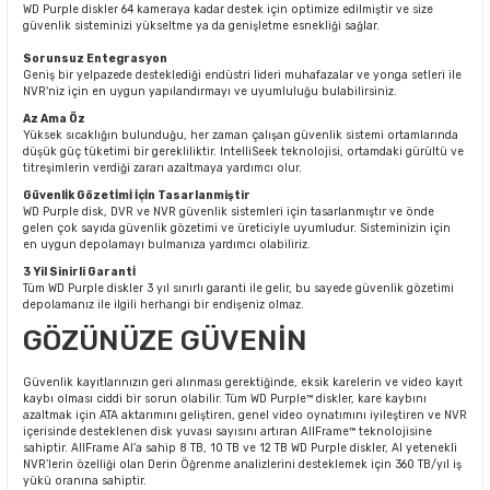
WD Purple diskler 64 kameraya kadar destek için optimize edilmiştir ve size
güvenlik sisteminizi yükseltme ya da genişletme esnekliği sağlar.
Sorunsuz Entegrasyon
Geniş bir yelpazede desteklediği endüstri lideri muhafazalar ve yonga setleri ile
NVR'niz için en uygun yapılandırmayı ve uyumluluğu bulabilirsiniz.
Az Ama Öz
Yüksek sıcaklığın bulunduğu, her zaman çalışan güvenlik sistemi ortamlarında
düşük güç tüketimi bir gerekliliktir. IntelliSeek teknolojisi, ortamdaki gürültü ve
titreşimlerin verdiği zararı azaltmaya yardımcı olur.
Güvenlİk Gözetİmİ İçİn Tasarlanmiştir
WD Purple disk, DVR ve NVR güvenlik sistemleri için tasarlanmıştır ve önde
gelen çok sayıda güvenlik gözetimi ve üreticiyle uyumludur. Sisteminizin için
en uygun depolamayı bulmanıza yardımcı olabiliriz.
3 Yil Sinirli Garantİ
Tüm WD Purple diskler 3 yıl sınırlı garanti ile gelir, bu sayede güvenlik gözetimi
depolamanız ile ilgili herhangi bir endişeniz olmaz.
GÖZÜNÜZE GÜVENİN
Güvenlik kayıtlarınızın geri alınması gerektiğinde, eksik karelerin ve video kayıt
kaybı olması ciddi bir sorun olabilir. Tüm WD Purple™ diskler, kare kaybını
azaltmak için ATA aktarımını geliştiren, genel video oynatımını iyileştiren ve NVR
içerisinde desteklenen disk yuvası sayısını artıran AllFrame™ teknolojisine
sahiptir. AllFrame AI’a sahip 8 TB, 10 TB ve 12 TB WD Purple diskler, AI yetenekli
NVR’lerin özelliği olan Derin Öğrenme analizlerini desteklemek için 360 TB/yıl iş
yükü oranına sahiptir.