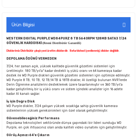
Ürün Bilgisi
WESTERN DIGITAL PURPLE WD84PURZ 8 TB 5640RPM 128MB SATA3 7/24
GÜVENLİK HARDDİSKİ
(Resmi Distribütör Garantili)
Disklerimiz Distribütör çıkışlı yeni üretim disklerdir.
Refurbished (yenilenmiş) diskler değildir.
DEPOLAMA ÖDÜNÜ VERMEDEN
7/24, her zaman açık, yüksek kalitede güvenlik gözetimi sistemleri için
1
üretilmiştir. 180 TB/yıl'a
kadar destekli iş yükü oranı ve 64 kameraya kadar
destek ile WD Purple diskleri güvenlik gözetimi sistemleri için optimize edilmiştir.
WD Purple 8 TB, 10 TB, 12 TB,14 TB & 18TB diskler, AI özelliği bulunan NVR’lerde
Derin Öğrenme analizlerini desteklemek üzere tasarlanmıştır ve 360 TB/yıl’a
kadar geliştirilmiş bir iş yükü oranı ve sistem içindeki analizler için 16 adete
kadar AI kanalı sağlar.
İş için Doğru Disk
WD Purple diskler, 7/24 çalışan yüksek sıcaklığa sahip güvenlik kamerası
sistemlerinin yüksek gereksinimleri için özel olarak geliştirilmiştir.
Güvenebileceğiniz Performans
Depolama teknolojileri sektöründe dünya çapındaki bir lideri sunduğu WD
Purple, en çok ihtiyacınız olan anda kaliteli video oynatımı için geliştirilmiştir.
Görüş Açınızı 64'e Çıkarın