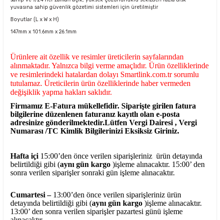
yuvasına sahip güvenlik gözetimi sistemleri için üretilmiştir
Boyutlar (L x W x H)
147mm x 101.6mm x 26.1mm
Ürünlere ait özellik ve resimler üreticilerin sayfalarından
alınmaktadır. Yalnızca bilgi verme amaçlıdır. Ürün özelliklerinde
ve resimlerindeki hatalardan dolayı Smartlink.com.tr sorumlu
tutulamaz. Üreticilerin ürün özelliklerinde haber vermeden
değişiklik yapma hakları saklıdır.
Firmamız E-Fatura mükellefidir. Siparişte girilen fatura
bilgilerine düzenlenen faturanız kayıtlı olan e-posta
adresinize gönderilmektedir.Lütfen Vergi Dairesi , Vergi
Numarası /TC Kimlik Bilgilerinizi Eksiksiz Giriniz.
Hafta içi
15:00’den önce verilen siparişleriniz ürün detayında
belirtildiği gibi (
aynı gün kargo
)işleme alınacaktır. 15:00’ den
sonra verilen siparişler sonraki gün işleme alınacaktır.
Cumartesi –
13:00’den önce verilen siparişleriniz ürün
detayında belirtildiği gibi (
aynı gün kargo
)işleme alınacaktır.
13:00’ den sonra verilen siparişler pazartesi günü işleme
alınacaktır.