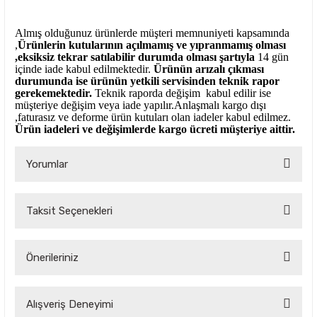
Almış olduğunuz ürünlerde müşteri memnuniyeti kapsamında
,
Ürünlerin kutularının açılmamış ve yıpranmamış olması
,eksiksiz tekrar satılabilir durumda olması şartıyla
14 gün
içinde iade kabul edilmektedir.
Ürünün arızalı çıkması
durumunda ise ürünün yetkili
servisinden teknik rapor
gerekemektedir.
Teknik raporda değişim kabul edilir ise
müşteriye değişim veya iade yapılır.Anlaşmalı kargo dışı
,faturasız ve deforme ürün
kutuları olan iadeler kabul edilmez.
Ürün iadeleri ve değişimlerde kargo ücreti müşteriye aittir.
Yorumlar
Taksit Seçenekleri
Bu ürüne ilk yorumu siz yapın!
Önerileriniz
Yorum Yaz
Bu ürünün fiyat bilgisi, resim, ürün açıklamalarında ve diğer
Alışveriş Deneyimi
konularda yetersiz gördüğünüz noktaları öneri formunu