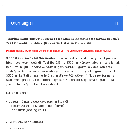
Ürün Bilgisi
Toshiba S300 HDWV110UZSVA 1 Tb 3.5Inç 5700Rpm 64Mb Sata3 180tb/Y
7/24 Güvenlik Harddiski (Resmi Distribütör Garantili)
Disklerimiz Distribütör çıkışlı yeni üretim disklerdir.
Refurbished (yenilenmiş) diskler değildir.
S300 Gözetim Sabit Sürücüleri
Gözetim sistemleri ile, en iyinin dışındaki
hiçbir şey yeterli değildir. Toshiba 3,5 inç S300, en yüksek talepleri karşılamak
için üretilmiştir. En fazla 32 yüksek çözünürlüklü gözetim video kamerası
desteği ve 4 TB’ye kadar kapasitesiyle her şeyi net bir şekilde görüntüler. Her
S300 en kaliteli bileşenlerle üretilmiştir ve 7/24 güvenilirlik ve performans
sağlamak için zorlu testlerden geçmiştir. Bu, en zorlu çalışma koşullarında
güvenebileceğiniz Toshiba kalitesidir.
Kullanım alanları:
- Gözetim Dijital Video Kaydediciler (sDVR)
- Gözetim Ağ Video Kaydedicileri (sNVR)
- Hibrit sDVR (analog ve IP)
3,5" SATA Sabit Sürücü