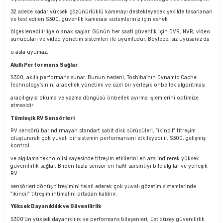
32 adede kadar yüksek çözünürlüklü kamerayı destekleyecek şekilde tasarlanan
ve test edilen S300, güvenlik kamerası sistemleriniz için esnek
ölçeklenebilirliğe olanak sağlar. Günün her saati güvenlik için DVR, NVR, video
sunucuları ve video yönetim sistemleri ile uyumludur. Böylece, siz uyusanız da
o asla uyumaz.
Akıllı Performans Sağlar
S300, akıllı performans sunar. Bunun nedeni, Toshiba'nın Dynamic Cache
Technology’sinin, arabellek yönetimi ve özel bir yerleşik önbellek algoritması
aracılığıyla okuma ve yazma döngüsü önbellek ayırma işlemlerini optimize
etmesidir
Tümleşik RV Sensörleri
RV sensörü barındırmayan standart sabit disk sürücüleri, "ikincil" titreşim
oluşturarak çok yuvalı bir sistemin performansını etkileyebilir. S300, gelişmiş
kontrol
ve algılama teknolojisi sayesinde titreşim etkilerini en aza indirerek yüksek
güvenilirlik sağlar. Birden fazla sensör en hafif sarsıntıyı bile algılar ve yerleşik
RV
sensörleri dönüş titreşimini telafi ederek çok yuvalı gözetim sistemlerinde
"ikincil" titreşim ihtimalini ortadan kaldırır.
Yüksek Dayanıklılık ve Güvenilirlik
S300'ün yüksek dayanıklılık ve performans bileşenleri, üst düzey güvenilirlik