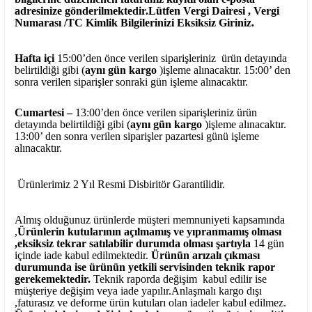
adresinize gönderilmektedir.Lütfen Vergi Dairesi , Vergi
Numarası /TC Kimlik Bilgilerinizi Eksiksiz Giriniz.
Hafta içi
15:00’den önce verilen siparişleriniz ürün detayında
belirtildiği gibi (
aynı gün kargo
)işleme alınacaktır. 15:00’ den
sonra verilen siparişler sonraki gün işleme alınacaktır.
Cumartesi –
13:00’den önce verilen siparişleriniz ürün
detayında belirtildiği gibi (
aynı gün kargo
)işleme alınacaktır.
13:00’ den sonra verilen siparişler pazartesi günü işleme
alınacaktır.
Ürünlerimiz 2 Yıl Resmi Disbiritör Garantilidir.
Almış olduğunuz ürünlerde müşteri memnuniyeti kapsamında
,
Ürünlerin kutularının açılmamış ve yıpranmamış olması
,eksiksiz tekrar satılabilir durumda olması şartıyla
14 gün
içinde iade kabul edilmektedir.
Ürünün arızalı çıkması
durumunda ise ürünün yetkili
servisinden teknik rapor
gerekemektedir.
Teknik raporda değişim kabul edilir ise
müşteriye değişim veya iade yapılır.Anlaşmalı kargo dışı
,faturasız ve deforme ürün
kutuları olan iadeler kabul edilmez.