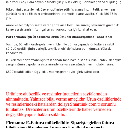
için zorlu koşullara dayanır. Sıcaklığın yüksek olduğu ortamlar, daha düşük güç
tüketimini desteklemek üzere, optimize edilmiş arama hızını tetikler ve hem
gürültü hem de titreşim emisyonlarını otomatik olarak azaltır. Yıllık 180 TB iş
yükü
oranı ve bir milyon saate varan (ortalama bozulma süresi) sayesinde güvenlik
kamerası sistemlerinizin çalışması konusunda içiniz rahat eder.
Performans İçin Üretilde ve Uzun Ömürlü Olacak Şekilde Tasarlandı
Toshiba, 50 yıllık önde gelen yenilikleri ile dünya çapında ünlüdür ve sabit
sürücü çeşitliliğinin yerleşik teknik bilgisi de istisna barındırmaz. Yüksek
kapasite ve
mükemmel performans için tasarlanan Toshiba'nın sabit sürücülerdeki deneyim
zenginliğinin depolama sisteminizde işe yarayacağından emin olabilirsiniz.
S300'e dahil edilen üç yıllık uzatılmış garantiyle içiniz rahat eder.
Ürünlere ait özellik ve resimler üreticilerin sayfalarından
alınmaktadır. Yalnızca bilgi verme amaçlıdır. Ürün özelliklerinde
ve resimlerindeki hatalardan dolayı Smartlink.com.tr sorumlu
tutulamaz. Üreticilerin ürün özelliklerinde haber vermeden
değişiklik yapma hakları saklıdır.
Firmamız E-Fatura mükellefidir. Siparişte girilen fatura
bilgilerine düzenlenen faturanız kayıtlı olan e-posta