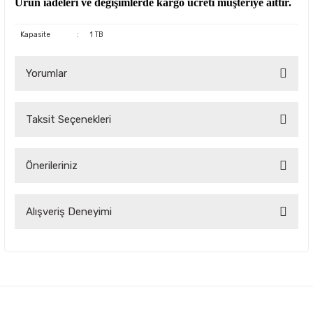
Ürün iadeleri ve değişimlerde kargo ücreti müşteriye aittir.
Kapasite
:
1 TB
Yorumlar
Taksit Seçenekleri
Bu ürüne ilk yorumu siz yapın!
Önerileriniz
Yorum Yaz
Bu ürünün fiyat bilgisi, resim, ürün açıklamalarında ve diğer
Alışveriş Deneyimi
konularda yetersiz gördüğünüz noktaları öneri formunu
kullanarak tarafımıza iletebilirsiniz.
Görüş ve önerileriniz için teşekkür ederiz.
Çok kaliteli ve uygun fiyatlı ürünlere
ulamak çok kolay bir site
Ürün resmi kalitesiz, bozuk veya görüntülenemiyor.
Oktay Birinci | 04/09/2025
Ürün açıklamasında eksik bilgiler bulunuyor.
Firma mükemmel sorunsuz faturası
Ürün bilgilerinde hatalar bulunuyor.