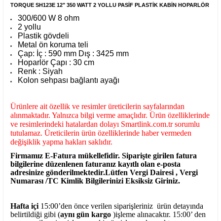
TORQUE SH123E 12" 350 WATT 2 YOLLU PASİF PLASTİK KABİN HOPARLÖR
300/600 W 8 ohm
2 yollu
Plastik gövdeli
Metal ön koruma teli
Çap: İç : 590 mm Dış : 3425 mm
Hoparlör Çapı : 30 cm
Renk : Siyah
Kolon sehpası bağlantı ayağı
Ürünlere ait özellik ve resimler üreticilerin sayfalarından
alınmaktadır. Yalnızca bilgi verme amaçlıdır. Ürün özelliklerinde
ve resimlerindeki hatalardan dolayı Smartlink.com.tr sorumlu
tutulamaz. Üreticilerin ürün özelliklerinde haber vermeden
değişiklik yapma hakları saklıdır.
Firmamız E-Fatura mükellefidir. Siparişte girilen fatura
bilgilerine düzenlenen faturanız kayıtlı olan e-posta
adresinize gönderilmektedir.Lütfen Vergi Dairesi , Vergi
Numarası /TC Kimlik Bilgilerinizi Eksiksiz Giriniz.
Hafta içi
15:00’den önce verilen siparişleriniz ürün detayında
belirtildiği gibi (
aynı gün kargo
)işleme alınacaktır. 15:00’ den