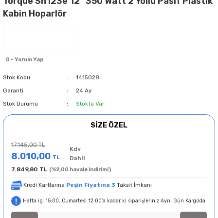
Torque Sh123e 12'' 350 Watt 2 Yollu Pasif Plastik
Kabin Hoparlör
0 - Yorum Yap
Stok Kodu
1415028
Garanti
24 Ay
Stok Durumu
Stokta Var
SİZE ÖZEL
17.145,00 TL
Kdv
8.010,00
TL
Dahil
7.849,80 TL
(%2,00 havale indirimi)
Kredi Kartlarına
Peşin Fiyatına 3
Taksit İmkanı
Hafta içi 15:00, Cumartesi 12:00’a kadar ki siparişleriniz Aynı Gün Kargoda