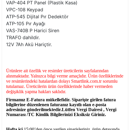
VAP-404 PT Panel (Plastik Kasa)
VPC-108 Keypad
ATP-545 Dijital Pır Dedektör
ATP-105 Pır Ayağı
VAS-740B P Harici Siren
TRAFO dahildir.
12V 7Ah Akü Hariçtir.
Ürünlere ait özellik ve resimler üreticilerin sayfalarından
alınmaktadır. Yalnızca bilgi verme amaçlıdır. Ürün özelliklerinde
ve resimlerindeki hatalardan dolayı Smartlink.com.tr sorumlu
tutulamaz. Üreticilerin ürün özelliklerinde haber vermeden
değişiklik yapma hakları saklıdır.
Firmamız E-Fatura mükellefidir. Siparişte girilen fatura
bilgilerine düzenlenen faturanız kayıtlı olan e-posta
adresinize gönderilmektedir.Lütfen Vergi Dairesi , Vergi
Numarası /TC Kimlik Bilgilerinizi Eksiksiz Giriniz.
Hafta içi
15:00’den önce verilen siparişleriniz ürün detayında