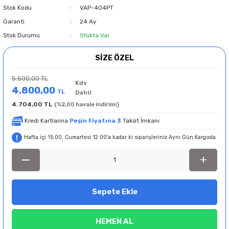
Stok Kodu
VAP-404PT
Garanti
24 Ay
Stok Durumu
Stokta Var
SİZE ÖZEL
5.500,00 TL
Kdv
4.800,00
TL
Dahil
4.704,00 TL
(%2,00 havale indirimi)
Kredi Kartlarına
Peşin Fiyatına 3
Taksit İmkanı
Hafta içi 15:00, Cumartesi 12:00’a kadar ki siparişleriniz Aynı Gün Kargoda
Sepete Ekle
HEMEN AL