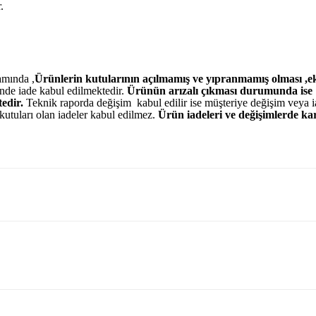
r.
amında ,
Ürünlerin kutularının açılmamış ve yıpranmamış olması ,ek
nde iade kabul edilmektedir.
Ürünün arızalı çıkması durumunda ise
edir.
Teknik raporda değişim kabul edilir ise müşteriye değişim veya 
kutuları olan iadeler kabul edilmez.
Ürün iadeleri ve değişimlerde ka
diğer konularda yetersiz gördüğünüz noktaları öneri formunu kullanarak
ürüne ilk yorumu siz yapın!
sorunsuz
Yorum Yaz
ım