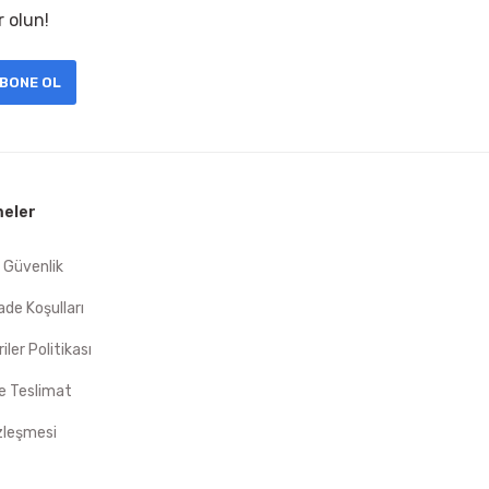
r olun!
BONE OL
eler
e Güvenlik
İade Koşulları
riler Politikası
 Teslimat
zleşmesi