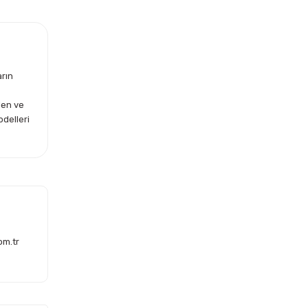
arın
len ve
odelleri
om.tr