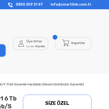
0850 259 21 47
info@smartlink.com.tr
Üye Girişi
Sepetim
ya da
Kaydol
7/24 Güvenlik Harddiski (Resmi Distribütör Garantili)
1 6 Tb
SİZE ÖZEL
mb/S