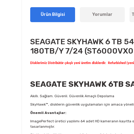
Ürün Bilgisi
Yorumlar
T
SEAGATE SKYHAWK 6 TB 5
180TB/Y 7/24 (ST6000VX001
Disklerimiz Distribütör çıkışlı yeni üretim disklerdir.
Refurbished (yenil
SEAGATE SKYHAWK 6TB SA
Akıllı. Sağlam. Güvenli. Güvenlik Amaçlı Depolama
SkyHawk™, disklerin güvenlik uygulamaları için amaca yönel
Önemli Avantajlar:
ImagePerfect üretici yazılımı 64 adet HD kameranın kayıtta o
tasarlanmıştır.