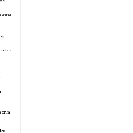
mcı
alanına
klı
cretsiz
k
e
 sonra
den