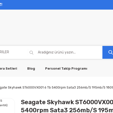
Z!
ra Setleri
Blog
Personel Takip Programı
gate Skyhawk ST6000VX001 6 Tb 5400rpm Sata3 256mb/S 195mb/S 180tb/Y 
Seagate Skyhawk ST6000VX00
5400rpm Sata3 256mb/S 195