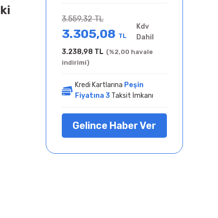
ki
3.559,32 TL
Kdv
3.305,08
TL
Dahil
3.238,98 TL
(%2,00 havale
indirimi)
Kredi Kartlarına
Peşin
Fiyatına 3
Taksit İmkanı
Gelince Haber Ver