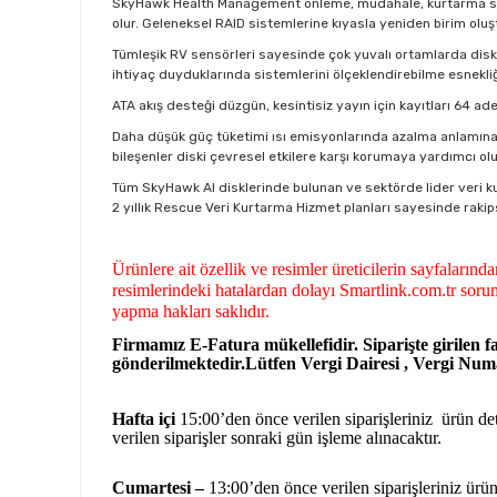
SkyHawk Health Management önleme, müdahale, kurtarma seç
olur. Geleneksel RAID sistemlerine kıyasla yeniden birim olu
Tümleşik RV sensörleri sayesinde çok yuvalı ortamlarda disk
ihtiyaç duyduklarında sistemlerini ölçeklendirebilme esnekliğ
ATA akış desteği düzgün, kesintisiz yayın için kayıtları 64 a
Daha düşük güç tüketimi ısı emisyonlarında azalma anlamına ge
bileşenler diski çevresel etkilere karşı korumaya yardımcı olur
Tüm SkyHawk AI disklerinde bulunan ve sektörde lider veri k
2 yıllık Rescue Veri Kurtarma Hizmet planları sayesinde rakip
Ürünlere ait özellik ve resimler üreticilerin sayfaların
resimlerindeki hatalardan dolayı Smartlink.com.tr sorum
yapma hakları saklıdır.
Firmamız E-Fatura mükellefidir. Siparişte girilen fa
gönderilmektedir.Lütfen Vergi Dairesi , Vergi Numar
Hafta içi
15:00’den önce verilen siparişleriniz ürün deta
verilen siparişler sonraki gün işleme alınacaktır.
Cumartesi –
13:00’den önce verilen siparişleriniz ürün 