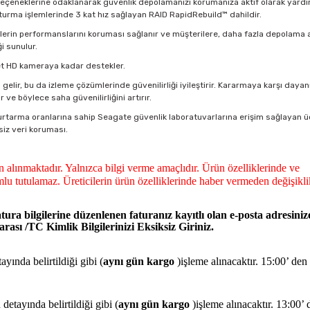
eneklerine odaklanarak güvenlik depolamanızı korumanıza aktif olarak yardı
şturma işlemlerinde 3 kat hız sağlayan RAID RapidRebuild™ dahildir.
lerin performanslarını koruması sağlanır ve müşterilere, daha fazla depolama 
i sunulur.
det HD kameraya kadar destekler.
lir, bu da izleme çözümlerinde güvenilirliği iyileştirir. Kararmaya karşı dayanı
 ve böylece saha güvenilirliğini artırır.
urtarma oranlarına sahip Seagate güvenlik laboratuvarlarına erişim sağlayan ü
siz veri koruması.
dan alınmaktadır. Yalnızca bilgi verme amaçlıdır. Ürün özelliklerinde ve
lu tutulamaz. Üreticilerin ürün özelliklerinde haber vermeden değişikli
tura bilgilerine düzenlenen faturanız kayıtlı olan e-posta adresiniz
ası /TC Kimlik Bilgilerinizi Eksiksiz Giriniz.
yında belirtildiği gibi (
aynı gün kargo
)işleme alınacaktır. 15:00’ den
detayında belirtildiği gibi (
aynı gün kargo
)işleme alınacaktır. 13:00’ 