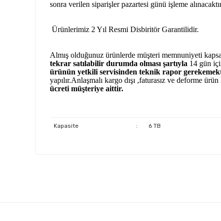
sonra verilen siparişler pazartesi günü işleme alınacaktı
Ürünlerimiz 2 Yıl Resmi Disbiritör Garantilidir.
Almış olduğunuz ürünlerde müşteri memnuniyeti kaps
tekrar satılabilir durumda olması şartıyla
14 gün içi
ürünün yetkili
servisinden teknik rapor gerekemekt
yapılır.Anlaşmalı kargo dışı ,faturasız ve deforme ürün
ücreti müşteriye aittir.
Kapasite
:
6 TB
Bu ürünün fiyat bilgisi, resim, ürün açıklamalarında ve 
Çok kaliteli ve uygun fiyatlı ürünlere ulamak çok kolay bir site
tarafımıza iletebilirsiniz.
Bu 
Oktay Birinci | 04/09/2025
Görüş ve önerileriniz için teşekkür ederiz.
Firma mükemmel sorunsuz faturası elime ulaştı ürün elime 
Ürün resmi kalitesiz, bozuk veya görüntülenemiyor.
ulaştı sıfır kapalı kutu taktım çalıştı hiç bir problem yaşamad
Ürün açıklamasında eksik bilgiler bulunuyor.