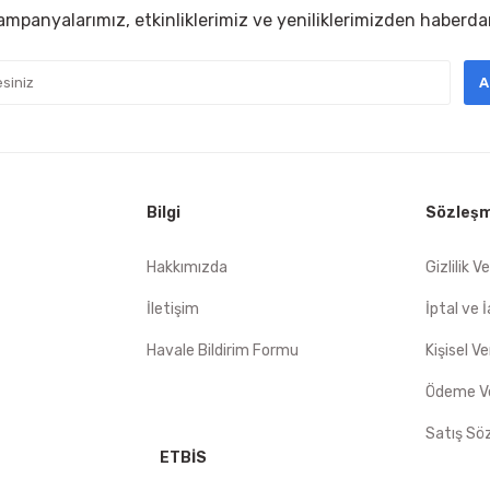
mpanyalarımız, etkinliklerimiz ve yeniliklerimizden haberda
sıkıntı
A
 Sorunsuz
mat hızlı
Bilgi
Sözleşm
Gönder
Hakkımızda
Gizlilik V
İletişim
İptal ve 
Havale Bildirim Formu
Kişisel Ve
Ödeme Ve
Satış Sö
ETBİS