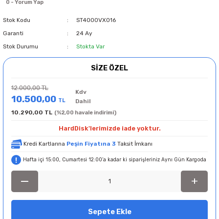
0 - Yorum Yap
Stok Kodu
ST4000VX016
Garanti
24 Ay
Stok Durumu
Stokta Var
SİZE ÖZEL
12.000,00 TL
Kdv
10.500,00
TL
Dahil
10.290,00 TL
(%2,00 havale indirimi)
HardDisk'lerimizde iade yoktur.
Kredi Kartlarına
Peşin Fiyatına 3
Taksit İmkanı
Hafta içi 15:00, Cumartesi 12:00’a kadar ki siparişleriniz Aynı Gün Kargoda
Sepete Ekle