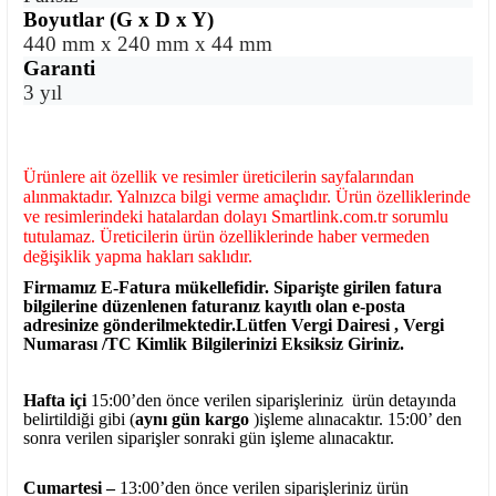
Boyutlar (G x D x Y)
440 mm x 240 mm x 44 mm
Garanti
3 yıl
Ürünlere ait özellik ve resimler üreticilerin sayfalarından
alınmaktadır. Yalnızca bilgi verme amaçlıdır. Ürün özelliklerinde
ve resimlerindeki hatalardan dolayı Smartlink.com.tr sorumlu
tutulamaz. Üreticilerin ürün özelliklerinde haber vermeden
değişiklik yapma hakları saklıdır.
Firmamız E-Fatura mükellefidir. Siparişte girilen fatura
bilgilerine düzenlenen faturanız kayıtlı olan e-posta
adresinize gönderilmektedir.Lütfen Vergi Dairesi , Vergi
Numarası /TC Kimlik Bilgilerinizi Eksiksiz Giriniz.
Hafta içi
15:00’den önce verilen siparişleriniz ürün detayında
belirtildiği gibi (
aynı gün kargo
)işleme alınacaktır. 15:00’ den
sonra verilen siparişler sonraki gün işleme alınacaktır.
Cumartesi –
13:00’den önce verilen siparişleriniz ürün