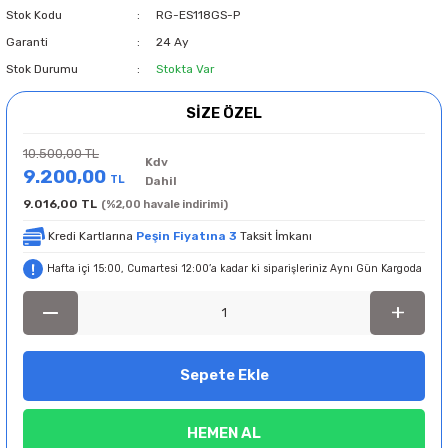
Stok Kodu
RG-ES118GS-P
Garanti
24 Ay
Stok Durumu
Stokta Var
SİZE ÖZEL
10.500,00 TL
Kdv
9.200,00
TL
Dahil
9.016,00 TL
(%2,00 havale indirimi)
Kredi Kartlarına
Peşin Fiyatına 3
Taksit İmkanı
Hafta içi 15:00, Cumartesi 12:00’a kadar ki siparişleriniz Aynı Gün Kargoda
Sepete Ekle
HEMEN AL