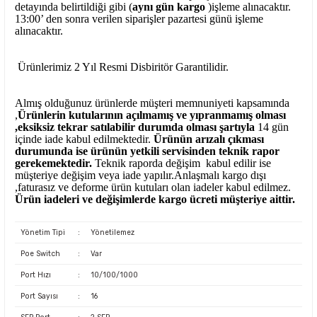
detayında belirtildiği gibi (
aynı gün kargo
)işleme alınacaktır.
13:00’ den sonra verilen siparişler pazartesi günü işleme
alınacaktır.
Ürünlerimiz 2 Yıl Resmi Disbiritör Garantilidir.
Almış olduğunuz ürünlerde müşteri memnuniyeti kapsamında
,
Ürünlerin kutularının açılmamış ve yıpranmamış olması
,eksiksiz tekrar satılabilir durumda olması şartıyla
14 gün
içinde iade kabul edilmektedir.
Ürünün arızalı çıkması
durumunda ise ürünün yetkili
servisinden teknik rapor
gerekemektedir.
Teknik raporda değişim kabul edilir ise
müşteriye değişim veya iade yapılır.Anlaşmalı kargo dışı
,faturasız ve deforme ürün
kutuları olan iadeler kabul edilmez.
Ürün iadeleri ve değişimlerde kargo ücreti müşteriye aittir.
Yönetim Tipi
:
Yönetilemez
Poe Switch
:
Var
Port Hızı
:
10/100/1000
Port Sayısı
:
16