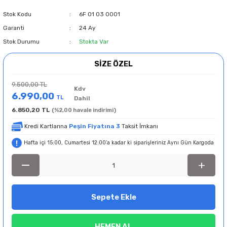
Stok Kodu
6F 01 03 0001
Garanti
24 Ay
Stok Durumu
Stokta Var
SİZE ÖZEL
9.500,00 TL
Kdv
6.990,00
TL
Dahil
6.850,20 TL
(%2,00 havale indirimi)
Kredi Kartlarına
Peşin Fiyatına 3
Taksit İmkanı
Hafta içi 15:00, Cumartesi 12:00’a kadar ki siparişleriniz Aynı Gün Kargoda
Sepete Ekle
HEMEN AL