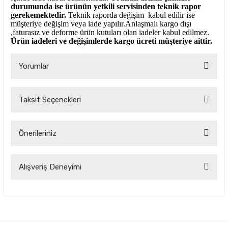
durumunda ise ürünün yetkili
servisinden teknik rapor
gerekemektedir.
Teknik raporda değişim kabul edilir ise
müşteriye değişim veya iade yapılır.Anlaşmalı kargo dışı
,faturasız ve deforme ürün
kutuları olan iadeler kabul edilmez.
Ürün iadeleri ve değişimlerde kargo ücreti müşteriye aittir.
Yorumlar
Taksit Seçenekleri
Bu ürüne ilk yorumu siz yapın!
Önerileriniz
Yorum Yaz
Bu ürünün fiyat bilgisi, resim, ürün açıklamalarında ve diğer
Alışveriş Deneyimi
konularda yetersiz gördüğünüz noktaları öneri formunu
kullanarak tarafımıza iletebilirsiniz.
Görüş ve önerileriniz için teşekkür ederiz.
Çok kaliteli ve uygun fiyatlı ürünlere
ulamak çok kolay bir site
Ürün resmi kalitesiz, bozuk veya görüntülenemiyor.
Oktay Birinci | 04/09/2025
Ürün açıklamasında eksik bilgiler bulunuyor.