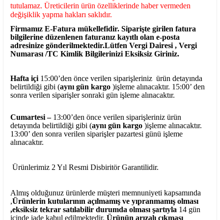
tutulamaz. Üreticilerin ürün özelliklerinde haber vermeden
değişiklik yapma hakları saklıdır.
Firmamız E-Fatura mükellefidir. Siparişte girilen fatura
bilgilerine düzenlenen faturanız kayıtlı olan e-posta
adresinize gönderilmektedir.Lütfen Vergi Dairesi , Vergi
Numarası /TC Kimlik Bilgilerinizi Eksiksiz Giriniz.
Hafta içi
15:00’den önce verilen siparişleriniz ürün detayında
belirtildiği gibi (
aynı gün kargo
)işleme alınacaktır. 15:00’ den
sonra verilen siparişler sonraki gün işleme alınacaktır.
Cumartesi –
13:00’den önce verilen siparişleriniz ürün
detayında belirtildiği gibi (
aynı gün kargo
)işleme alınacaktır.
13:00’ den sonra verilen siparişler pazartesi günü işleme
alınacaktır.
Ürünlerimiz 2 Yıl Resmi Disbiritör Garantilidir.
Almış olduğunuz ürünlerde müşteri memnuniyeti kapsamında
,
Ürünlerin kutularının açılmamış ve yıpranmamış olması
,eksiksiz tekrar satılabilir durumda olması şartıyla
14 gün
içinde iade kabul edilmektedir.
Ürünün arızalı çıkması