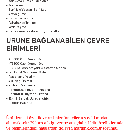
- Konuşma süresini kısıtlama
- Konferans
- Beni izle,Yoksam Beni İzle
- Araya girme
- Hafızadan arama
- Rahatsız edilmeme
- Yetki taşıma
- Gece servisi ve daha birçok özellik
ÜRÜNE BAĞLANABİLEN ÇEVRE
BİRİMLERİ
- KTS300 Özel Konsol Set
- KTS500 Özel Konsol Set
- CID Dışarıdan Arayanı Gösterme Ünitesi
- Tek Kanal Sesli Yanıt Sistemi
- Raporlama Yazılımı
- Akü Şarj Ünitesi
- Yıldırım Koruyucu
- Görüntüsüz Diyafon Sistemi
- Görüntülü Diyafon Sistemi
- 12KHZ Gerçek Ücretlendirici
- Telefon Makinası
Ürünlere ait özellik ve resimler üreticilerin sayfalarından
alınmaktadır. Yalnızca bilgi verme amaçlıdır. Ürün özelliklerinde
ve resimlerindeki hatalardan dolayı Smartlink.com.tr sorumlu