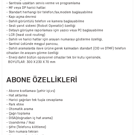
- Santrala uzaktan servis verme ve programlama
- MF veya DP harici hatlar.
- Standart herhangi bir telefon,fax,modem bağlayabilme
- Kapı açma devresi
- Dahili görüntülü telefon ve kamera bağlayabilme
- Sesli yanıt sistemi (Robot Operatör) özelliği
- Detaylı görüşme raporlaması için yazıcı veya PC bağlayabilme
- LCR (least cost routing)
- Dahili ve harici hatlar için arayan numarayı gösterme özelliği,
- Santral üstünde meşgul panosu,
- Dahili aramalarda ilave ürüne gerek kalmadan standart (CID ve DTMF) telefon
cihazları ile arayanı görme özelliği
- Enerji dahil bütün opsiyonel cihazlar tek bir kutu içerisinde,
BOYUTLAR: 300 X 230 X 70 mm
ABONE ÖZELLİKLERİ
- Abone kısıtlaması (şehir içi,vs)
- Hat aktarma
- Harici çağrıları tek tuşla cevaplama
- Park etme
- Otomatik arama
- Çağrı toplama
- DISA(doğrudan iç hat arama)
- Uyandırma / İkaz
- Şifre (Telefonu kilitleme)
- Son numara tekrarı