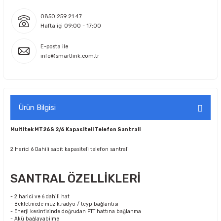
0850 259 21 47
Hafta içi 09:00 - 17:00
E-posta ile
info@smartlink.com.tr
Ürün Bilgisi
Multitek MT26S 2/6 Kapasiteli Telefon Santrali
2 Harici 6 Dahili sabit kapasiteli telefon santrali
SANTRAL ÖZELLİKLERİ
- 2 harici ve 6 dahili hat
- Bekletmede müzik,radyo / teyp bağlantısı
- Enerji kesintisinde doğrudan PTT hattına bağlanma
- Akü bağlayabilme