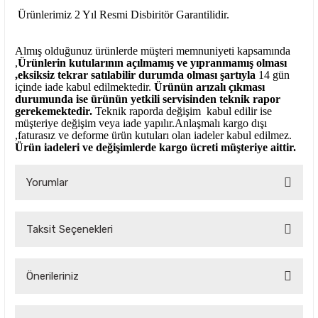
Ürünlerimiz 2 Yıl Resmi Disbiritör Garantilidir.
Almış olduğunuz ürünlerde müşteri memnuniyeti kapsamında
,
Ürünlerin kutularının açılmamış ve yıpranmamış olması
,eksiksiz tekrar satılabilir durumda olması şartıyla
14 gün
içinde iade kabul edilmektedir.
Ürünün arızalı çıkması
durumunda ise ürünün yetkili
servisinden teknik rapor
gerekemektedir.
Teknik raporda değişim kabul edilir ise
müşteriye değişim veya iade yapılır.Anlaşmalı kargo dışı
,faturasız ve deforme ürün
kutuları olan iadeler kabul edilmez.
Ürün iadeleri ve değişimlerde kargo ücreti müşteriye aittir.
Yorumlar
Taksit Seçenekleri
Bu ürüne ilk yorumu siz yapın!
Önerileriniz
Yorum Yaz
Bu ürünün fiyat bilgisi, resim, ürün açıklamalarında ve diğer