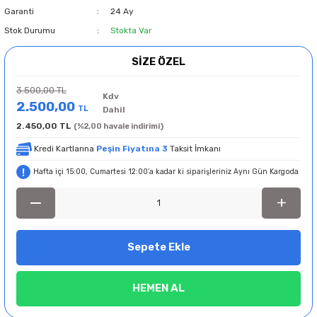
Garanti
24 Ay
Stok Durumu
Stokta Var
SİZE ÖZEL
3.500,00 TL
Kdv
2.500,00
TL
Dahil
2.450,00 TL
(%2,00 havale indirimi)
Kredi Kartlarına
Peşin Fiyatına 3
Taksit İmkanı
Hafta içi 15:00, Cumartesi 12:00’a kadar ki siparişleriniz Aynı Gün Kargoda
Sepete Ekle
HEMEN AL