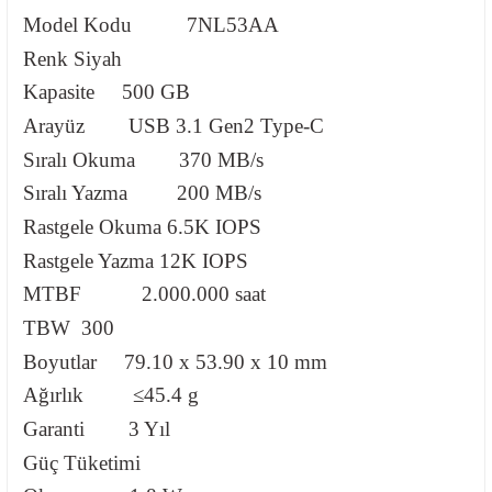
Model Kodu
7NL53AA
Renk
Siyah
Kapasite
500 GB
Arayüz
USB 3.1 Gen2 Type-C
Sıralı Okuma
370 MB/s
Sıralı Yazma
200 MB/s
Rastgele Okuma
6.5K IOPS
Rastgele Yazma
12K IOPS
MTBF
2.000.000 saat
TBW
300
Boyutlar
79.10 x 53.90 x 10 mm
Ağırlık
≤45.4 g
Garanti
3 Yıl
Güç Tüketimi