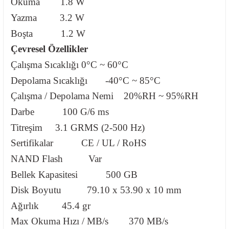
Okuma
1.8 W
Yazma
3.2 W
Boşta
1.2 W
Çevresel Özellikler
Çalışma Sıcaklığı
0°C ~ 60°C
Depolama Sıcaklığı
-40°C ~ 85°C
Çalışma / Depolama Nemi
20%RH ~ 95%RH
Darbe
100 G/6 ms
Titreşim
3.1 GRMS (2-500 Hz)
Sertifikalar
CE / UL / RoHS
NAND Flash
Var
Bellek Kapasitesi
500 GB
Disk Boyutu
79.10 x 53.90 x 10 mm
Ağırlık
45.4 gr
Max Okuma Hızı / MB/s
370 MB/s