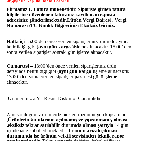
değişiklik yapma hakları saklıdır.
Firmamız E-Fatura mükellefidir. Siparişte girilen fatura
bilgilerine düzenlenen faturanız kayıtlı olan e-posta
adresinize gönderilmektedir.Lütfen Vergi Dairesi , Vergi
Numarası /TC Kimlik Bilgilerinizi Eksiksiz Giriniz.
Hafta içi
15:00’den önce verilen siparişleriniz ürün detayında
belirtildiği gibi (
aynı gün kargo
)işleme alınacaktır. 15:00’ den
sonra verilen siparişler sonraki gün işleme alınacaktır.
Cumartesi –
13:00’den önce verilen siparişleriniz ürün
detayında belirtildiği gibi (
aynı gün kargo
)işleme alınacaktır.
13:00’ den sonra verilen siparişler pazartesi günü işleme
alınacaktır.
Ürünlerimiz 2 Yıl Resmi Disbiritör Garantilidir.
Almış olduğunuz ürünlerde müşteri memnuniyeti kapsamında
,
Ürünlerin kutularının açılmamış ve yıpranmamış olması
,eksiksiz tekrar satılabilir durumda olması şartıyla
14 gün
içinde iade kabul edilmektedir.
Ürünün arızalı çıkması
durumunda ise ürünün yetkili
servisinden teknik rapor