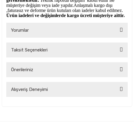
gerekemektedir.
Teknik raporda değişim kabul edilir ise
müşteriye değişim veya iade yapılır.Anlaşmalı kargo dışı
,faturasız ve deforme ürün
kutuları olan iadeler kabul edilmez.
Ürün iadeleri ve değişimlerde kargo ücreti müşteriye aittir.
Yorumlar
Taksit Seçenekleri
Bu ürüne ilk yorumu siz yapın!
Önerileriniz
Yorum Yaz
Bu ürünün fiyat bilgisi, resim, ürün açıklamalarında ve diğer
Alışveriş Deneyimi
konularda yetersiz gördüğünüz noktaları öneri formunu
kullanarak tarafımıza iletebilirsiniz.
Görüş ve önerileriniz için teşekkür ederiz.
Çok kaliteli ve uygun fiyatlı ürünlere
ulamak çok kolay bir site
Ürün resmi kalitesiz, bozuk veya görüntülenemiyor.
Oktay Birinci | 04/09/2025
Ürün açıklamasında eksik bilgiler bulunuyor.
Firma mükemmel sorunsuz faturası
Ürün bilgilerinde hatalar bulunuyor.