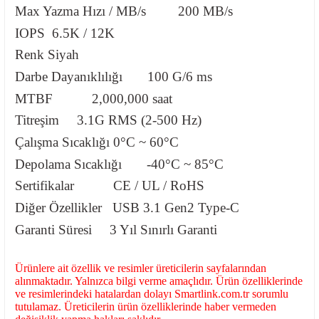
Max Yazma Hızı / MB/s
200 MB/s
IOPS
6.5K / 12K
Renk
Siyah
Darbe Dayanıklılığı
100 G/6 ms
MTBF
2,000,000 saat
Titreşim
3.1G RMS (2-500 Hz)
Çalışma Sıcaklığı
0°C ~ 60°C
Depolama Sıcaklığı
-40°C ~ 85°C
Sertifikalar
CE / UL / RoHS
Diğer Özellikler
USB 3.1 Gen2 Type-C
Garanti Süresi
3 Yıl Sınırlı Garanti
Ürünlere ait özellik ve resimler üreticilerin sayfalarından
alınmaktadır. Yalnızca bilgi verme amaçlıdır. Ürün özelliklerinde
ve resimlerindeki hatalardan dolayı Smartlink.com.tr sorumlu
tutulamaz. Üreticilerin ürün özelliklerinde haber vermeden