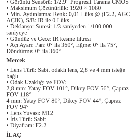
• Görüntü Sensörü: 1/2.9" Progresif Tarama CMOS
• Maksimum Çözünürlük: 1920 × 1080
• Min. Aydınlatma: Renk: 0,01 Lüks @ (F2.2, AGC
AÇIK), S/B: IR ile 0 Lüks
• Deklanşör Süresi: 1/3 saniyeden 1/100.000
saniyeye
• Gündüz ve Gece: IR kesme filtresi
• Açı Ayarı: Pan: 0° ila 360°, Eğme: 0° ila 75°,
Döndürme: 0° ila 360°
Mercek
• Lens Türü: Sabit odaklı lens, 2,8 ve 4 mm isteğe
bağlı
• Odak Uzaklığı ve FOV:
2,8 mm: Yatay FOV 101°, Dikey FOV 56°, Çapraz
FOV 118°
4 mm: Yatay FOV 80°, Dikey FOV 44°, Çapraz
FOV 94°
• Lens Yuvası: M12
• İris Türü: Sabit
• Diyafram: F2.2
İLAÇ