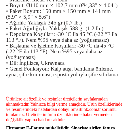
• Boyut: Ø110 mm × 102,7 mm (Ø4,33" × 4,04")
• Paket Boyutu: 150 mm × 150 mm × 141 mm
(5,9" × 5,9" × 5,6")
• Ağırlık: Yaklaşık 345 gr (0,7 lb.)
• Paket Ağırlığıyla: Yaklaşık 588 gr (1,2 lb.)
• Depolama Koşulları: -30 °C ila 45 °C (-22 °F ila
113 °F). Nem %95 veya daha az (yoğuşmasız)
• Başlatma ve İşletme Koşulları: -30 °C ila 45 °C
(-22 °F ila 113 °F). Nem %95 veya daha az
(yoğuşmasız)
• Dil: İngilizce, Ukraynaca
• Genel Fonksiyon: Kalp atışı, bantlama önleme,
ayna, şifre koruması, e-posta yoluyla şifre sıfırlama
Ürünlere ait özellik ve resimler üreticilerin sayfalarından
alınmaktadır. Yalnızca bilgi verme amaçlıdır. Ürün özelliklerinde
ve resimlerindeki hatalardan dolayı Smartlink.com.tr sorumlu
tutulamaz. Üreticilerin ürün özelliklerinde haber vermeden
değişiklik yapma hakları saklıdır.
Firmamız E-Fatura mükellefidir. Siparişte girilen fatura