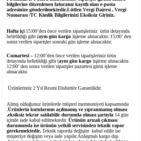
bilgilerine düzenlenen faturanız kayıtlı olan e-posta
adresinize gönderilmektedir.Lütfen Vergi Dairesi , Vergi
Numarası /TC Kimlik Bilgilerinizi Eksiksiz Giriniz.
Hafta içi
15:00’den önce verilen siparişleriniz ürün detayında
belirtildiği gibi (
aynı gün kargo
)işleme alınacaktır. 15:00’ den
sonra verilen siparişler sonraki gün işleme alınacaktır.
Cumartesi –
12:00’den önce verilen siparişleriniz ürün
detayında belirtildiği gibi (
aynı gün kargo
)işleme alınacaktır.
12:00’ den sonra verilen siparişler pazartesi günü işleme
alınacaktır.
Ürünlerimiz 2 Yıl Resmi Disbiritör Garantilidir.
Almış olduğunuz ürünlerde müşteri memnuniyeti kapsamında
,
Ürünlerin kutularının açılmamış ve yıpranmamış olması
,eksiksiz tekrar satılabilir durumda olması şartıyla
14 gün
içinde iade kabul edilmektedir.
Ürünün arızalı çıkması
durumunda ise ürünün yetkili
servisinden teknik rapor
gerekemektedir.
Teknik raporda değişim kabul edilir ise
müşteriye değişim veya iade yapılır.Anlaşmalı kargo dışı