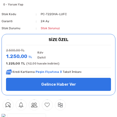
0 - Yorum Yap
Stok Kodu
PC-T220HA-LUFC
Garanti
24 Ay
Stok Durumu
Stok Sorunuz
SİZE ÖZEL
2.500,00 TL
Kdv
1.250,00
TL
Dahil
1.225,00 TL
(%2,00 havale indirimi)
Kredi Kartlarına
Peşin Fiyatına 3
Taksit İmkanı
Gelince Haber Ver