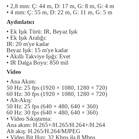
• 2,8 mm: Ç: 44 m, D: 17 m, G: 8 m, G: 4 m
• 4 mm: Ç: 55 m, D: 22 m, G: 11 m, G: 5 m
Aydınlatıcı
• Ek Işık Türü: IR, Beyaz Işık
• Ek Işık Aralığı:
IR: 20 m'ye kadar
Beyaz Işık: 15 m'ye kadar
• Akıllı Takviye Işığı: Evet
• IR Dalga Boyu: 850 mil
Video
• Ana Akım:
50 Hz: 25 fps (1920 × 1080, 1280 × 720)
60 Hz: 30 fps (1920 × 1080, 1280 × 720)
• Alt-Akış:
50 Hz: 25 fps (640 × 480, 640 × 360)
60 Hz: 30 fps (640 × 480, 640 × 360)
• Video Sıkıştırma:
Ana akım: H.265+/H.265/H.264+/H.264
Alt akış: H.265/H.264/MJPEG
• Video Bit Hızı: 32 Kbps ila 8 Mbps