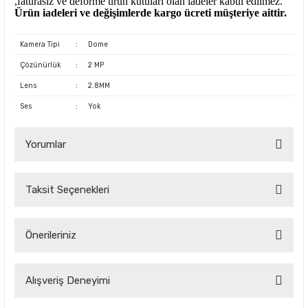
,faturasız ve deforme ürün
kutuları olan iadeler kabul edilmez.
Ürün iadeleri ve değişimlerde kargo ücreti müşteriye aittir.
Kamera Tipi
:
Dome
Çözünürlük
:
2 MP
Lens
:
2.8MM
Ses
:
Yok
Yorumlar
Taksit Seçenekleri
Bu ürüne ilk yorumu siz yapın!
Önerileriniz
Yorum Yaz
Bu ürünün fiyat bilgisi, resim, ürün açıklamalarında ve diğer
Alışveriş Deneyimi
konularda yetersiz gördüğünüz noktaları öneri formunu
kullanarak tarafımıza iletebilirsiniz.
Görüş ve önerileriniz için teşekkür ederiz.