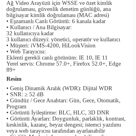
Ağ Video Arayüzü için WSSE ve özet kimlik
doğrulaması, güvenlik denetim günlüğü, ana
bilgisayar kimlik doğrulaması (MAC adresi)
• Eşzamanlı Canlı Görüntü: 6 kanala kadar
• Kullanıcı / Ana Bilgisayar:
32 kullanıcıya kadar
3 kullanıcı düzeyi: yönetici, operatör ve kullanıcı
• Müşteri: iVMS-4200, HiLookVision
• Web Tarayıcısı:
Eklenti gerekli canlı görünüm: IE 10, IE 11
Yerel servis: Chrome 57.0+, Firefox 52.0+, Edge
89+
Resim
• Geniş Dinamik Aralık (WDR): Dijital WDR
• SNR: ≥ 52 dB
• Gündüz / Gece Anahtarı: Gün, Gece, Otomatik,
Program
• Görüntü İyileştirme: BLC, HLC, 3D DNR
• Görüntü Ayarları: Doygunluk, parlaklık, kontrast,
keskinlik, kazanç, beyaz dengesi; istemci yazılımı
veya web tarayıcısı tarafından ayarlanabilir