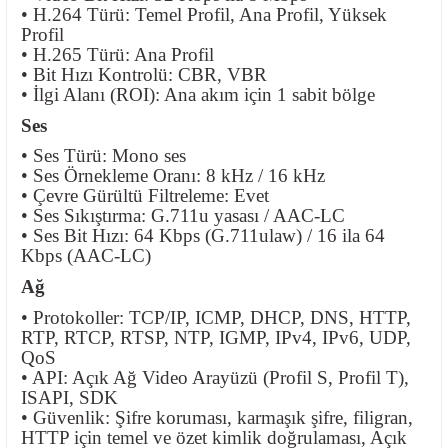
• H.264 Türü: Temel Profil, Ana Profil, Yüksek
Profil
• H.265 Türü: Ana Profil
• Bit Hızı Kontrolü: CBR, VBR
• İlgi Alanı (ROI): Ana akım için 1 sabit bölge
Ses
• Ses Türü: Mono ses
• Ses Örnekleme Oranı: 8 kHz / 16 kHz
• Çevre Gürültü Filtreleme: Evet
• Ses Sıkıştırma: G.711u yasası / AAC-LC
• Ses Bit Hızı: 64 Kbps (G.711ulaw) / 16 ila 64
Kbps (AAC-LC)
Ağ
• Protokoller: TCP/IP, ICMP, DHCP, DNS, HTTP,
RTP, RTCP, RTSP, NTP, IGMP, IPv4, IPv6, UDP,
QoS
• API: Açık Ağ Video Arayüzü (Profil S, Profil T),
ISAPI, SDK
• Güvenlik: Şifre koruması, karmaşık şifre, filigran,
HTTP için temel ve özet kimlik doğrulaması, Açık