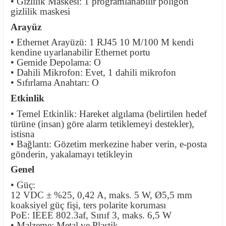
• Gizlilik Maskesi: 1 programlanabilir poligon
gizlilik maskesi
Arayüz
• Ethernet Arayüzü: 1 RJ45 10 M/100 M kendi
kendine uyarlanabilir Ethernet portu
• Gemide Depolama: O
• Dahili Mikrofon: Evet, 1 dahili mikrofon
• Sıfırlama Anahtarı: O
Etkinlik
• Temel Etkinlik: Hareket algılama (belirtilen hedef
türüne (insan) göre alarm tetiklemeyi destekler),
istisna
• Bağlantı: Gözetim merkezine haber verin, e-posta
gönderin, yakalamayı tetikleyin
Genel
• Güç:
12 VDC ± %25, 0,42 A, maks. 5 W, Ø5,5 mm
koaksiyel güç fişi, ters polarite koruması
PoE: IEEE 802.3af, Sınıf 3, maks. 6,5 W
• Malzeme: Metal ve Plastik