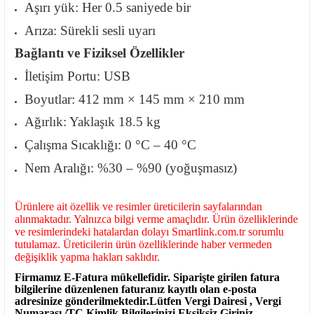
Aşırı yük: Her 0.5 saniyede bir
Arıza: Sürekli sesli uyarı
Bağlantı ve Fiziksel Özellikler
İletişim Portu: USB
Boyutlar: 412 mm × 145 mm × 210 mm
Ağırlık: Yaklaşık 18.5 kg
Çalışma Sıcaklığı: 0 °C – 40 °C
Nem Aralığı: %30 – %90 (yoğuşmasız)
Ürünlere ait özellik ve resimler üreticilerin sayfalarından
alınmaktadır. Yalnızca bilgi verme amaçlıdır. Ürün özelliklerinde
ve resimlerindeki hatalardan dolayı Smartlink.com.tr sorumlu
tutulamaz. Üreticilerin ürün özelliklerinde haber vermeden
değişiklik yapma hakları saklıdır.
Firmamız E-Fatura mükellefidir. Siparişte girilen fatura
bilgilerine düzenlenen faturanız kayıtlı olan e-posta
adresinize gönderilmektedir.Lütfen Vergi Dairesi , Vergi
Numarası /TC Kimlik Bilgilerinizi Eksiksiz Giriniz.