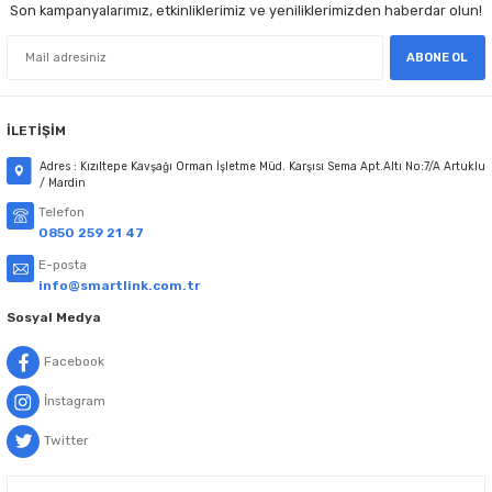
Son kampanyalarımız, etkinliklerimiz ve yeniliklerimizden haberdar olun!
Seyrek de olsa uzun zamandır buradan
alışveriş yaparım, tek sıkıntı yaşadım
ABONE OL
onda da hemen gerektiği şekilde ilgi
gösterilmişti. Sorunsuz alışveriş,
teşekkürler.
Gönder
İLETİŞİM
Ö... K... | 07/07/2025
Adres : Kızıltepe Kavşağı Orman İşletme Müd. Karşısı Sema Apt.Altı No:7/A Artuklu
/ Mardin
Güzel ve kaliteli bir ürün. Satıcı firma
güvenilir. Kargo ve teslimat hızlı
Telefon
0850 259 21 47
Fatih Avşar | 22/05/2025
E-posta
info@smartlink.com.tr
Herkese tavsiye ederim çok iyi
Sosyal Medya
ertuğrul YALÇIN | 21/05/2025
Facebook
Kaliteli hizmet hızlı kargo
İnstagram
M... A... | 24/04/2025
Twitter
Hızlı kargo.İlgili personel.