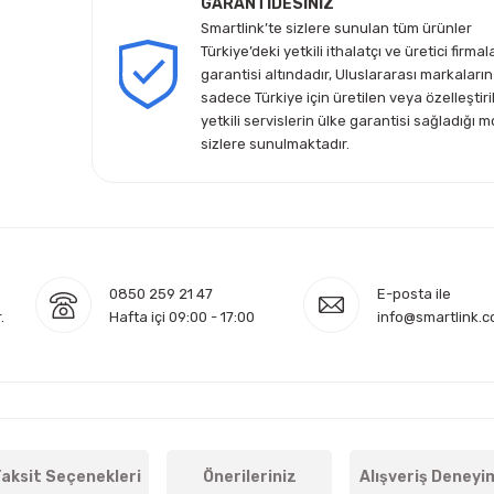
GARANTİDESİNİZ
Smartlink’te sizlere sunulan tüm ürünler
Türkiye’deki yetkili ithalatçı ve üretici firmal
garantisi altındadır, Uluslararası markaların
sadece Türkiye için üretilen veya özelleştiri
yetkili servislerin ülke garantisi sağladığı m
sizlere sunulmaktadır.
0850 259 21 47
E-posta ile
.
Hafta içi 09:00 - 17:00
info@smartlink.c
aksit Seçenekleri
Önerileriniz
Alışveriş Deneyi