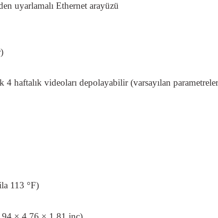
en uyarlamalı Ethernet arayüzü
)
k 4 haftalık videoları depolayabilir (varsayılan parametreler
ila 113 °F)
94 × 4,76 × 1,81 inç)