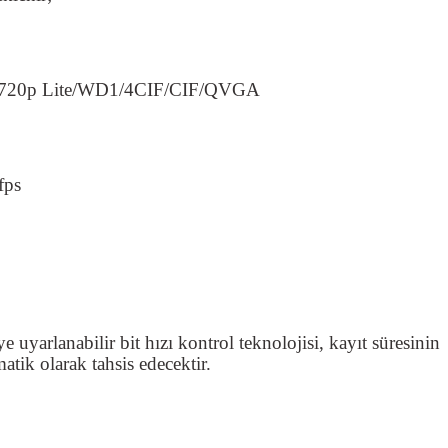
p/720p Lite/WD1/4CIF/CIF/QVGA
fps
 uyarlanabilir bit hızı kontrol teknolojisi, kayıt süresinin
atik olarak tahsis edecektir.