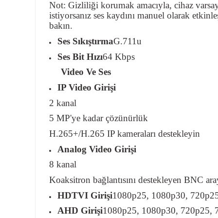
Not: Gizliliği korumak amacıyla, cihaz varsa
istiyorsanız ses kaydını manuel olarak etkinleş
bakın.
Ses Sıkıştırma
G.711u
Ses Bit Hızı
64 Kbps
Video Ve Ses
IP Video Girişi
2 kanal
5 MP'ye kadar çözünürlük
H.265+/H.265 IP kameraları destekleyin
Analog Video Girişi
8 kanal
Koaksitron bağlantısını destekleyen BNC ar
HDTVI Girişi
1080p25, 1080p30, 720p2
AHD Girişi
1080p25, 1080p30, 720p25, 