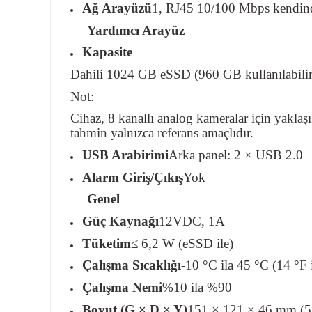
Ağ Arayüzü
1, RJ45 10/100 Mbps kendind
Yardımcı Arayüz
Kapasite
Dahili 1024 GB eSSD (960 GB kullanılabilir
Not:
Cihaz, 8 kanallı analog kameralar için yaklaşı
tahmin yalnızca referans amaçlıdır.
USB Arabirimi
Arka panel: 2 × USB 2.0
Alarm Giriş/Çıkış
Yok
Genel
Güç Kaynağı
12VDC, 1A
Tüketim
≤ 6,2 W (eSSD ile)
Çalışma Sıcaklığı
-10 °C ila 45 °C (14 °F 
Çalışma Nemi
%10 ila %90
Boyut (G × D × Y)
151 × 121 × 46 mm (5,