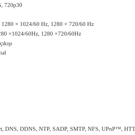
5, 720p30
, 1280 × 1024/60 Hz, 1280 × 720/60 Hz
1280 ×1024/60Hz, 1280 ×720/60Hz
ıkışı
nal
ect, DNS, DDNS, NTP, SADP, SMTP, NFS, UPnP™, HT