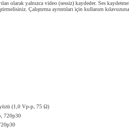
yılan olarak yalnızca video (sessiz) kaydeder. Ses kaydetm
tirmelisiniz. Çalıştırma ayrıntıları için kullanım kılavuzun
ayüzü (1,0 Vp-p, 75 Ω)
5, 720p30
720p30