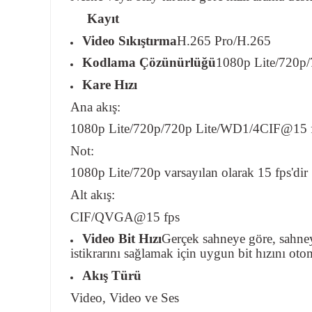
Kayıt
Video Sıkıştırma
H.265 Pro/H.265
Kodlama Çözünürlüğü
1080p Lite/720
Kare Hızı
Ana akış:
1080p Lite/720p/720p Lite/WD1/4CIF@15 
Not:
1080p Lite/720p varsayılan olarak 15 fps'dir
Alt akış:
CIF/QVGA@15 fps
Video Bit Hızı
Gerçek sahneye göre, sahneye
istikrarını sağlamak için uygun bit hızını otom
Akış Türü
Video, Video ve Ses