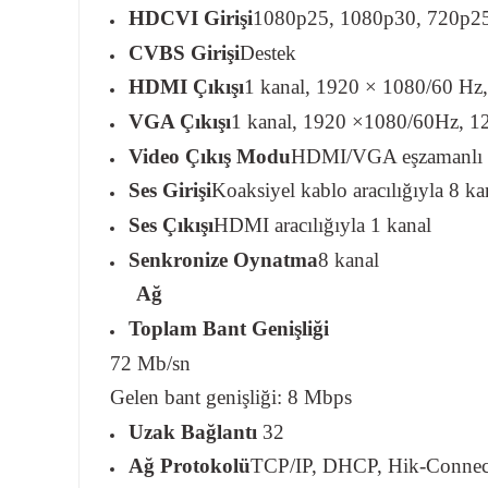
HDCVI Girişi
1080p25, 1080p30, 720p2
CVBS Girişi
Destek
HDMI Çıkışı
1 kanal, 1920 × 1080/60 Hz
VGA Çıkışı
1 kanal, 1920 ×1080/60Hz, 
Video Çıkış Modu
HDMI/VGA eşzamanlı ç
Ses Girişi
Koaksiyel kablo aracılığıyla 8 ka
Ses Çıkışı
HDMI aracılığıyla 1 kanal
Senkronize Oynatma
8 kanal
Ağ
Toplam Bant Genişliği
72 Mb/sn
Gelen bant genişliği: 8 Mbps
Uzak Bağlantı
32
Ağ Protokolü
TCP/IP, DHCP, Hik-Conn