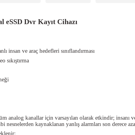
l eSSD Dvr Kayıt Cihazı
lı insan ve araç hedefleri sınıflandırması
eo sıkıştırma
neği
üm analog kanallar için varsayılan olarak etkindir; insanı v
 gibi nesnelerden kaynaklanan yanlış alarmları son derece azal
klenir;