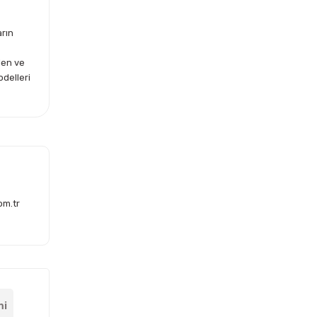
arın
len ve
odelleri
om.tr
mi