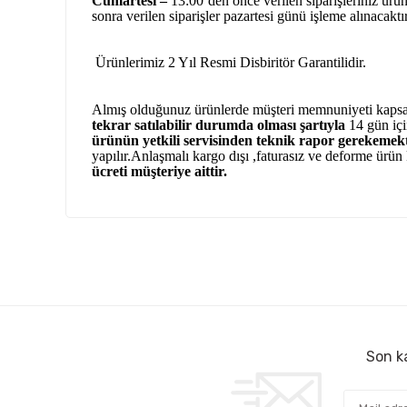
Cumartesi –
13:00’den önce verilen siparişleriniz ürün 
sonra verilen siparişler pazartesi günü işleme alınacaktı
Ürünlerimiz 2 Yıl Resmi Disbiritör Garantilidir.
Almış olduğunuz ürünlerde müşteri memnuniyeti kaps
tekrar satılabilir durumda olması şartıyla
14 gün içi
ürünün yetkili
servisinden teknik rapor gerekemekt
yapılır.Anlaşmalı kargo dışı ,faturasız ve deforme ürün
ücreti müşteriye aittir.
Bu ürünün fiyat bilgisi, resim, ürün açıklamalarında ve 
Çok kaliteli ve uygun fiyatlı ürünlere ulamak çok kolay bir site
tarafımıza iletebilirsiniz.
Bu 
Oktay Birinci | 04/09/2025
Görüş ve önerileriniz için teşekkür ederiz.
Firma mükemmel sorunsuz faturası elime ulaştı ürün elime 
Ürün resmi kalitesiz, bozuk veya görüntülenemiyor.
ulaştı sıfır kapalı kutu taktım çalıştı hiç bir problem yaşamad
Ürün açıklamasında eksik bilgiler bulunuyor.
Son ka
Kenan CAN | 25/08/2025
Ürün bilgilerinde hatalar bulunuyor.
Ürün fiyatı diğer sitelerden daha pahalı.
Seyrek de olsa uzun zamandır buradan alışveriş yaparım, tek 