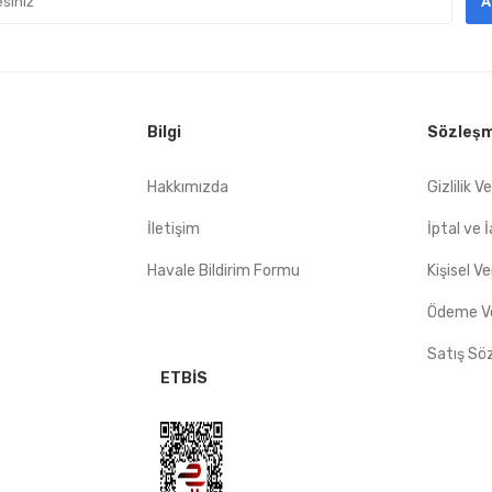
A
 Sorunsuz
mat hızlı
Bilgi
Sözleşm
Gönder
Hakkımızda
Gizlilik V
İletişim
İptal ve 
Havale Bildirim Formu
Kişisel Ve
Ödeme Ve
Satış Sö
ETBİS