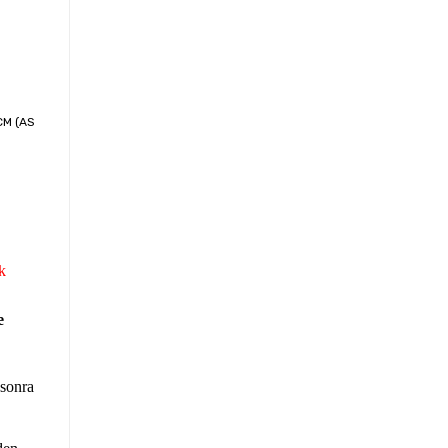
CM (AS
k
e
 sonra