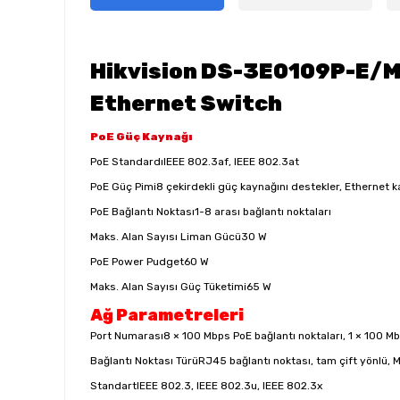
Hikvision DS-3E0109P-E/M(
Ethernet Switch
PoE Güç Kaynağı
PoE Standardı
IEEE 802.3af, IEEE 802.3at
PoE Güç Pimi
8 çekirdekli güç kaynağını destekler, Ethernet 
PoE Bağlantı Noktası
1-8 arası bağlantı noktaları
Maks. Alan Sayısı Liman Gücü
30 W
PoE Power Pudget
60 W
Maks. Alan Sayısı Güç Tüketimi
65 W
Ağ Parametreleri
Port Numarası
8 × 100 Mbps PoE bağlantı noktaları, 1 × 100 M
Bağlantı Noktası Türü
RJ45 bağlantı noktası, tam çift yönlü, 
Standart
IEEE 802.3, IEEE 802.3u, IEEE 802.3x