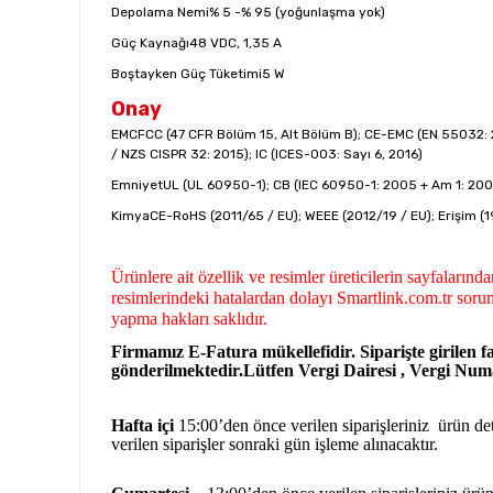
Depolama Nemi
% 5 -% 95 (yoğunlaşma yok)
Güç Kaynağı
48 VDC, 1,35 A
Boştayken Güç Tüketimi
5 W
Onay
EMC
FCC (47 CFR Bölüm 15, Alt Bölüm B); CE-EMC (EN 55032: 
/ NZS CISPR 32: 2015); IC (ICES-003: Sayı 6, 2016)
Emniyet
UL (UL 60950-1); CB (IEC 60950-1: 2005 + Am 1: 200
Kimya
CE-RoHS (2011/65 / EU); WEEE (2012/19 / EU); Erişim (1
Ürünlere ait özellik ve resimler üreticilerin sayfaların
resimlerindeki hatalardan dolayı Smartlink.com.tr sorum
yapma hakları saklıdır.
Firmamız E-Fatura mükellefidir. Siparişte girilen fa
gönderilmektedir.Lütfen Vergi Dairesi , Vergi Numar
Hafta içi
15:00’den önce verilen siparişleriniz ürün deta
verilen siparişler sonraki gün işleme alınacaktır.