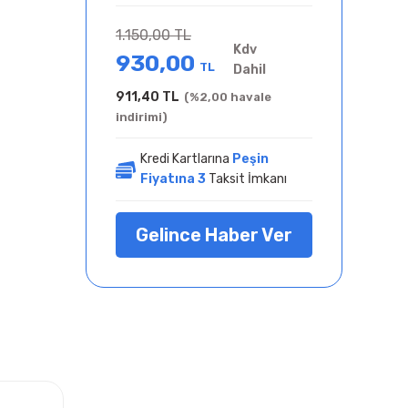
1.150,00 TL
Kdv
930,00
TL
Dahil
911,40 TL
(%2,00 havale
indirimi)
Kredi Kartlarına
Peşin
Fiyatına 3
Taksit İmkanı
Gelince Haber Ver