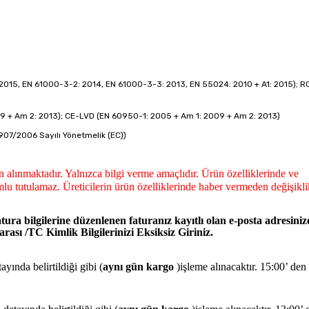
2015, EN 61000-3-2: 2014, EN 61000-3-3: 2013, EN 55024: 2010 + A1: 2015); R
9 + Am 2: 2013); CE-LVD (EN 60950-1: 2005 + Am 1: 2009 + Am 2: 2013)
907/2006 Sayılı Yönetmelik (EC))
dan alınmaktadır. Yalnızca bilgi verme amaçlıdır. Ürün özelliklerinde ve
lu tutulamaz. Üreticilerin ürün özelliklerinde haber vermeden değişikli
tura bilgilerine düzenlenen faturanız kayıtlı olan e-posta adresiniz
ası /TC Kimlik Bilgilerinizi Eksiksiz Giriniz.
yında belirtildiği gibi (
aynı gün kargo
)işleme alınacaktır. 15:00’ den