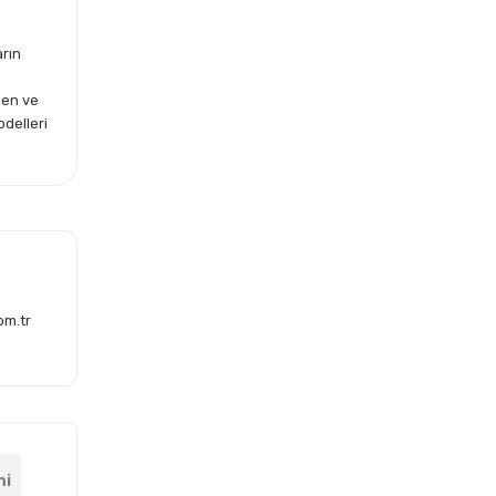
arın
len ve
odelleri
om.tr
mi