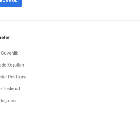
BONE OL
eler
e Güvenlik
İade Koşulları
riler Politikası
 Teslimat
zleşmesi