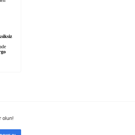
den
siksiz
iade
rgo
r olun!