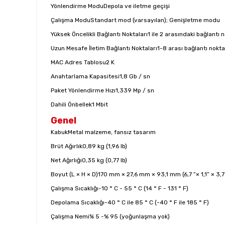
Yönlendirme Modu
Depola ve iletme geçişi
Çalışma Modu
Standart mod (varsayılan); Genişletme modu
Yüksek Öncelikli Bağlantı Noktaları
1 ile 2 arasındaki bağlantı n
Uzun Mesafe İletim Bağlantı Noktaları
1-8 arası bağlantı nokta
MAC Adres Tablosu
2 K
Anahtarlama Kapasitesi
1,8 Gb / sn
Paket Yönlendirme Hızı
1,339 Mp / sn
Dahili Önbellek
1 Mbit
Genel
Kabuk
Metal malzeme, fansız tasarım
Brüt Ağırlık
0,89 kg (1,96 lb)
Net Ağırlığı
0,35 kg (0,77 lb)
Boyut (L × H × D)
170 mm × 27,6 mm × 93,1 mm (6,7 ”× 1,1” × 3,7 
Çalışma Sıcaklığı
-10 ° C - 55 ° C (14 ° F - 131 ° F)
Depolama Sıcaklığı
-40 ° C ile 85 ° C (-40 ° F ile 185 ° F)
Çalışma Nemi
% 5 -% 95 (yoğunlaşma yok)