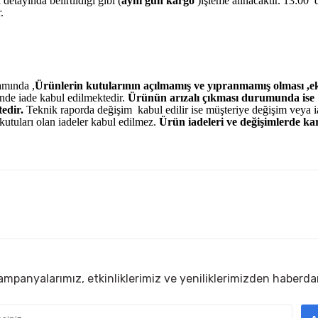
detayında belirtildiği gibi (
aynı gün kargo
)işleme alınacaktır. 13:00’ 
r.
amında ,
Ürünlerin kutularının açılmamış ve yıpranmamış olması ,ek
nde iade kabul edilmektedir.
Ürünün arızalı çıkması durumunda ise
edir.
Teknik raporda değişim kabul edilir ise müşteriye değişim veya 
kutuları olan iadeler kabul edilmez.
Ürün iadeleri ve değişimlerde ka
diğer konularda yetersiz gördüğünüz noktaları öneri formunu kullanarak
ürüne ilk yorumu siz yapın!
sorunsuz
Yorum Yaz
ım
mpanyalarımız, etkinliklerimiz ve yeniliklerimizden haberda
sıkıntı