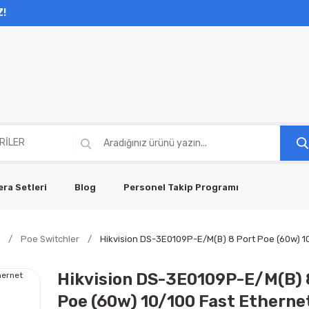
Z!
ra Setleri
Blog
Personel Takip Programı
Poe Switchler
Hikvision DS-3E0109P-E/M(B) 8 Port Poe (60w) 1
Hikvision DS-3E0109P-E/M(B) 
Poe (60w) 10/100 Fast Etherne