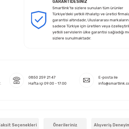
GARANTİDESİNİZ
Smartlink’te sizlere sunulan tüm ürünler
Türkiye’deki yetkili ithalatçı ve üretici firmal
garantisi altındadır, Uluslararası markaların
sadece Türkiye için üretilen veya özelleştiri
yetkili servislerin ülke garantisi sağladığı m
sizlere sunulmaktadır.
0850 259 21 47
E-posta ile
.
Hafta içi 09:00 - 17:00
info@smartlink.c
aksit Seçenekleri
Önerileriniz
Alışveriş Deneyi