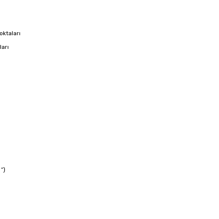
oktaları
ları
”)