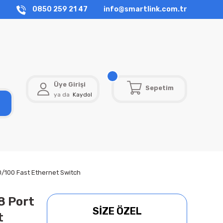
0850 259 21 47
info@smartlink.com.tr
Üye Girişi
Sepetim
ya da
Kaydol
0/100 Fast Ethernet Switch
8 Port
SİZE ÖZEL
t