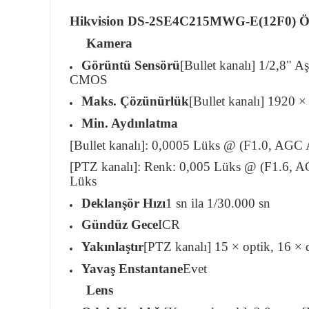
Hikvision DS-2SE4C215MWG-E(12F0) Öze
Kamera
Görüntü Sensörü
[Bullet kanalı] 1/2,8"
CMOS
Maks. Çözünürlük
[Bullet kanalı] 1920 
Min. Aydınlatma
[Bullet kanalı]: 0,0005 Lüks @ (F1.0, AGC 
[PTZ kanalı]: Renk: 0,005 Lüks @ (F1.6, 
Lüks
Deklanşör Hızı
1 sn ila 1/30.000 sn
Gündüz Gece
ICR
Yakınlaştır
[PTZ kanalı] 15 × optik, 16 × d
Yavaş Enstantane
Evet
Lens