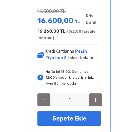
19.500,00 TL
Kdv
16.600,00
TL
Dahil
16.268,00 TL
(%2,00 havale
indirimi)
Kredi Kartlarına
Peşin
Fiyatına 3
Taksit İmkanı
Hafta içi 15:00, Cumartesi
12:00’a kadar ki siparişleriniz
Aynı Gün Kargoda
Sepete Ekle