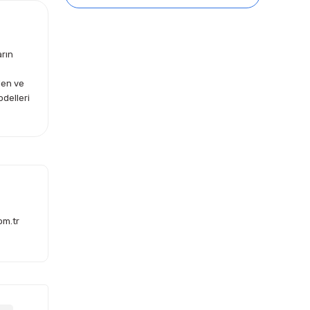
arın
len ve
odelleri
om.tr