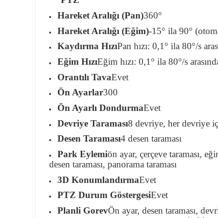
Hareket Aralığı (Pan)
360°
Hareket Aralığı (Eğim)
-15° ila 90° (otom
Kaydırma Hızı
Pan hızı: 0,1° ila 80°/s aras
Eğim Hızı
Eğim hızı: 0,1° ila 80°/s arasında
Orantılı Tava
Evet
Ön Ayarlar
300
Ön Ayarlı Dondurma
Evet
Devriye Taraması
8 devriye, her devriye i
Desen Taraması
4 desen taraması
Park Eylemi
ön ayar, çerçeve taraması, eği
desen taraması, panorama taraması
3D Konumlandırma
Evet
PTZ Durum Göstergesi
Evet
Planli Gorev
Ön ayar, desen taraması, devr