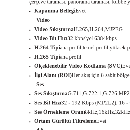
çerçeve taraması, panorama taraması, kubbe y
Kapanma Belleği
Evet
Video
Video Sıkıştırma
H.265,H.264,MJPEG
Video Bit Hızı
32 kbps'ye16384kbps
H.264 Tipi
ana profil,temel profil,yüksek p
H.265 Tipi
ana profil
Ölçeklenebilir Video Kodlama (SVC)
Eve
İlgi Alanı (ROI)
Her akış için 8 sabit bölge
Ses
Ses Sıkıştırma
G.711,G.722.1,G.726,M
Ses Bit Hızı
32 - 192 Kbps (MP2L2), 16 
Ses Örnekleme Oranı
8kHz,16kHz,32kHz
Ortam Gürültü Filtreleme
Evet