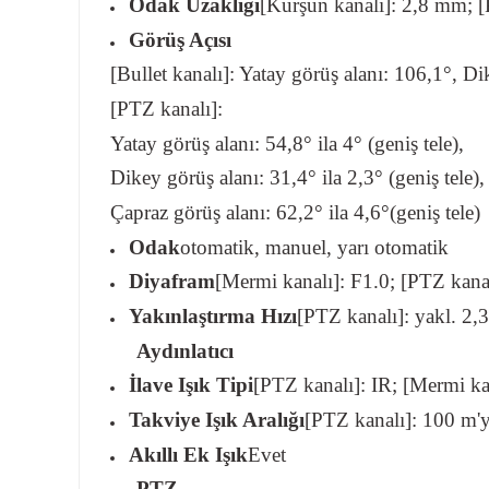
Odak Uzaklığı
[Kurşun kanalı]: 2,8 mm; [
Görüş Açısı
[Bullet kanalı]: Yatay görüş alanı: 106,1°, D
[PTZ kanalı]:
Yatay görüş alanı: 54,8° ila 4° (geniş tele),
Dikey görüş alanı: 31,4° ila 2,3° (geniş tele),
Çapraz görüş alanı: 62,2° ila 4,6°(geniş tele)
Odak
otomatik, manuel, yarı otomatik
Diyafram
[Mermi kanalı]: F1.0; [PTZ kana
Yakınlaştırma Hızı
[PTZ kanalı]: yakl. 2,3
Aydınlatıcı
İlave Işık Tipi
[PTZ kanalı]: IR; [Mermi ka
Takviye Işık Aralığı
[PTZ kanalı]: 100 m'y
Akıllı Ek Işık
Evet
PTZ