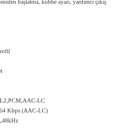
eniden başlatma, kubbe ayarı, yardımcı çıkış
rofil
t
P2L2,PCM,AAC-LC
- 64 Kbps (AAC-LC)
,48kHz