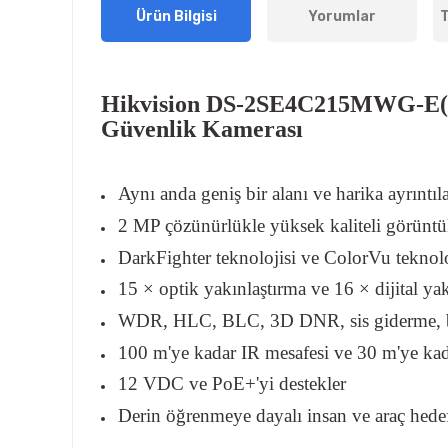
Ürün Bilgisi
Yorumlar
T
Hikvision DS-2SE4C215MWG-E(
Güvenlik Kamerası
Aynı anda geniş bir alanı ve harika ayrıntıla
2 MP çözünürlükle yüksek kaliteli görünt
DarkFighter teknolojisi ve ColorVu teknol
15 × optik yakınlaştırma ve 16 × dijital yak
WDR, HLC, BLC, 3D DNR, sis giderme, böl
100 m'ye kadar IR mesafesi ve 30 m'ye kad
12 VDC ve PoE+'yi destekler
Derin öğrenmeye dayalı insan ve araç hedefl