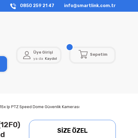
0850 259 21 47
info@smartlink.com.tr
Üye Girişi
Sepetim
ya da
Kaydol
5x Ip PTZ Speed Dome Güvenlik Kamerası
12F0)
SİZE ÖZEL
ed