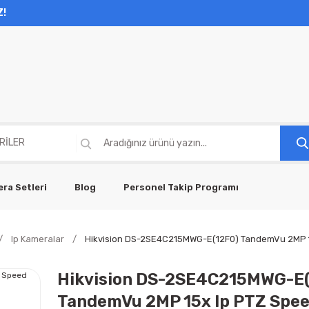
Z!
ra Setleri
Blog
Personel Takip Programı
Ip Kameralar
Hikvision DS-2SE4C215MWG-E(12F0) TandemVu 2MP 1
Hikvision DS-2SE4C215MWG-E(
TandemVu 2MP 15x Ip PTZ Spe