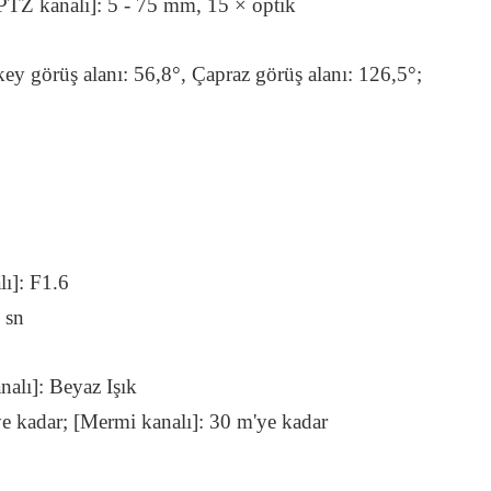
PTZ kanalı]: 5 - 75 mm, 15 × optik
ikey görüş alanı: 56,8°, Çapraz görüş alanı: 126,5°;
lı]: F1.6
 sn
nalı]: Beyaz Işık
e kadar; [Mermi kanalı]: 30 m'ye kadar