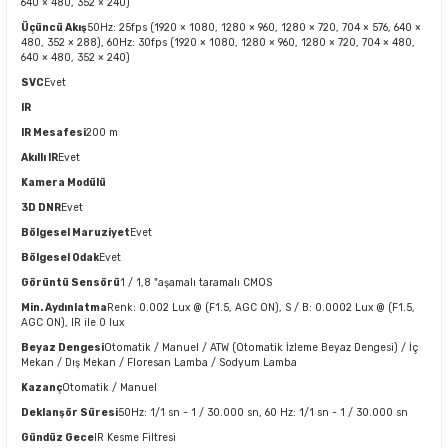
640 × 480, 352 × 240)
Üçüncü Akış
50Hz: 25fps (1920 × 1080, 1280 × 960, 1280 × 720, 704 × 576, 640 ×
480, 352 × 288), 60Hz: 30fps (1920 × 1080, 1280 × 960, 1280 × 720, 704 × 480,
640 × 480, 352 × 240)
SVC
Evet
IR
IR Mesafesi
200 m
Akıllı IR
Evet
Kamera Modülü
3D DNR
Evet
Bölgesel Maruziyet
Evet
Bölgesel Odak
Evet
Görüntü Sensörü
1 / 1,8 "aşamalı taramalı CMOS
Min. Aydınlatma
Renk: 0.002 Lux @ (F1.5, AGC ON), S / B: 0.0002 Lux @ (F1.5,
AGC ON), IR ile 0 lux
Beyaz Dengesi
Otomatik / Manuel / ATW (Otomatik İzleme Beyaz Dengesi) / İç
Mekan / Dış Mekan / Floresan Lamba / Sodyum Lamba
Kazanç
Otomatik / Manuel
Deklanşör Süresi
50Hz: 1/1 sn - 1 / 30.000 sn, 60 Hz: 1/1 sn - 1 / 30.000 sn
Gündüz Gece
IR Kesme Filtresi