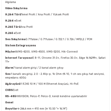
Algılama
Video Sıkıştırma
H.264 Türü
Temel Profil / Ana Profil / Yüksek Profil
H.264 +
Evet
H.265 Türü
Ana Profil
H.265 +
Evet
Ses Sıkıştırma
G.711alaw / G.711ulaw / G.722.1 / G.726 / MP2L2 / PCM
Sistem Entegrasyonu
Müşteri
iVMS-4200, iVMS-4500, iVMS-5200, Hik-Connect
İnternet Tarayıcısı
IE 8-11, Chrome 31.0+, Firefox 30.0+, Edge 16.16299+, Safari
11+
Alarm
7 kanal alarm girişi / 2 kanal alarm çıkışı
Ses
1 kanallı ses girişi, 2.0 - 2.4Vp-p, 1k Ohm ±% 10, 1-ch ses çıkışı hat seviyesi,
empedans: 600Ω
Ağ Arayüzü
1 RJ45 10 M / 100 M Ethernet Arayüzü, Hi-PoE
CVBS
Evet
RS-485
HIKVISION, Pelco-P, Pelco-D, kendi kendine uyarlanabilir
Genel
Boyutlar
Φ 266,6 mm × 410 mm (Φ 10,50 "× 16,14")