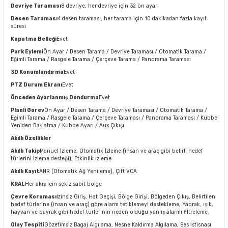
Devriye Taraması
8 devriye, her devriye için 32 ön ayar
Desen Taraması
4 desen taraması, her tarama için 10 dakikadan fazla kayıt
süresi
Kapatma Belleği
Evet
Park Eylemi
Ön Ayar / Desen Tarama / Devriye Taraması / Otomatik Tarama /
Eğimli Tarama / Rasgele Tarama / Çerçeve Tarama / Panorama Taraması
3D Konumlandırma
Evet
PTZ Durum Ekranı
Evet
Önceden Ayarlanmış Dondurma
Evet
Planli Gorev
Ön Ayar / Desen Tarama / Devriye Taraması / Otomatik Tarama /
Eğimli Tarama / Rasgele Tarama / Çerçeve Taraması / Panorama Taraması / Kubbe
Yeniden Başlatma / Kubbe Ayarı / Aux Çıkışı
Akıllı Özellikler
Akıllı Takip
Manuel İzleme, Otomatik İzleme (insan ve araç gibi belirli hedef
türlerini izleme desteği), Etkinlik İzleme
Akıllı Kayıt
ANR (Otomatik Ağ Yenileme), Çift VCA
KRAL
Her akış için sekiz sabit bölge
Çevre Koruması
İzinsiz Giriş, Hat Geçişi, Bölge Girişi, Bölgeden Çıkış, Belirtilen
hedef türlerine (insan ve araç) göre alarm tetiklemeyi destekleme, Yaprak, ışık,
hayvan ve bayrak gibi hedef türlerinin neden olduğu yanlış alarmı filtreleme.
Olay Tespiti
Gözetimsiz Bagaj Algılama, Nesne Kaldırma Algılama, Ses İstisnası