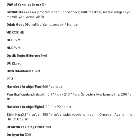
Dijital Yakınlaştırma
16×
Gizlilik Maskesi
24 programlanabilir poligon gizlilik maskesi, maske rengi veya
mozaik yapılandırılabilir
Odak Modu
Otomatik / Yarı otomatik / Manuel
WDR
120 dB
BLC
Evet
HLC
Evet
Optik Buğu Giderme
Evet
BUZ
Evet
Hızlı Odaklanma
Evet
PTZ
Hareket Aralığı (Pan)
360 ° sonsuz
Pan Hızı
Yapılandırılabilir, 0,1 ° / sn - 210 ° / sn, Önceden Ayarlanmış Hız: 280 ° /
sn
Hareket Aralığı (Eğim)
-20 ° ile 90 ° arası
Eğim Hızı
0,1 ° / sn'den 150 ° / sn'ye kadar yapılandırılabilir, Önceden Ayarlanmış
Hız: 250 ° / sn
Orantılı Yakınlaştırma
Evet
Ön Ayarlar
300