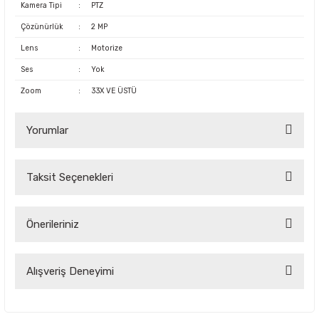
Kamera Tipi
:
PTZ
Çözünürlük
:
2 MP
Lens
:
Motorize
Ses
:
Yok
Zoom
:
33X VE ÜSTÜ
Yorumlar
Taksit Seçenekleri
Bu ürüne ilk yorumu siz yapın!
Önerileriniz
Yorum Yaz
Bu ürünün fiyat bilgisi, resim, ürün açıklamalarında ve diğer
Alışveriş Deneyimi
konularda yetersiz gördüğünüz noktaları öneri formunu
kullanarak tarafımıza iletebilirsiniz.
Görüş ve önerileriniz için teşekkür ederiz.
Çok kaliteli ve uygun fiyatlı ürünlere
ulamak çok kolay bir site