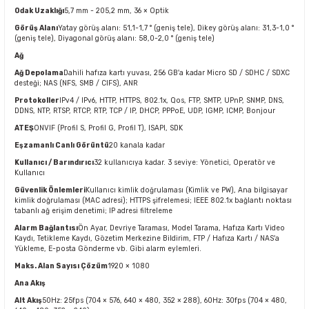
Odak Uzaklığı
5,7 mm - 205,2 mm, 36 × Optik
Görüş Alanı
Yatay görüş alanı: 51,1-1,7 ° (geniş tele), Dikey görüş alanı: 31,3-1,0 °
(geniş tele), Diyagonal görüş alanı: 58,0-2,0 ° (geniş tele)
Ağ
Ağ Depolama
Dahili hafıza kartı yuvası, 256 GB'a kadar Micro SD / SDHC / SDXC
desteği; NAS (NFS, SMB / CIFS), ANR
Protokoller
IPv4 / IPv6, HTTP, HTTPS, 802.1x, Qos, FTP, SMTP, UPnP, SNMP, DNS,
DDNS, NTP, RTSP, RTCP, RTP, TCP / IP, DHCP, PPPoE, UDP, IGMP, ICMP, Bonjour
ATEŞ
ONVIF (Profil S, Profil G, Profil T), ISAPI, SDK
Eşzamanlı Canlı Görüntü
20 kanala kadar
Kullanıcı / Barındırıcı
32 kullanıcıya kadar. 3 seviye: Yönetici, Operatör ve
Kullanıcı
Güvenlik Önlemleri
Kullanıcı kimlik doğrulaması (Kimlik ve PW), Ana bilgisayar
kimlik doğrulaması (MAC adresi); HTTPS şifrelemesi; IEEE 802.1x bağlantı noktası
tabanlı ağ erişim denetimi; IP adresi filtreleme
Alarm Bağlantısı
Ön Ayar, Devriye Taraması, Model Tarama, Hafıza Kartı Video
Kaydı, Tetikleme Kaydı, Gözetim Merkezine Bildirim, FTP / Hafıza Kartı / NAS'a
Yükleme, E-posta Gönderme vb. Gibi alarm eylemleri.
Maks. Alan Sayısı Çözüm
1920 × 1080
Ana Akış
Alt Akış
50Hz: 25fps (704 × 576, 640 × 480, 352 × 288), 60Hz: 30fps (704 × 480,