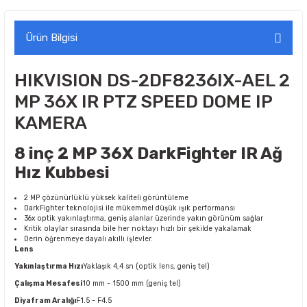
Ürün Bilgisi
HIKVISION DS-2DF8236IX-AEL 2
MP 36X IR PTZ SPEED DOME IP
KAMERA
8 inç 2 MP 36X DarkFighter IR Ağ
Hız Kubbesi
2 MP çözünürlüklü yüksek kaliteli görüntüleme
DarkFighter teknolojisi ile mükemmel düşük ışık performansı
36x optik yakınlaştırma, geniş alanlar üzerinde yakın görünüm sağlar
Kritik olaylar sırasında bile her noktayı hızlı bir şekilde yakalamak
Derin öğrenmeye dayalı akıllı işlevler.
Lens
Yakınlaştırma Hızı
Yaklaşık 4,4 sn (optik lens, geniş tel)
Çalışma Mesafesi
10 mm - 1500 mm (geniş tel)
Diyafram Aralığı
F1.5 - F4.5