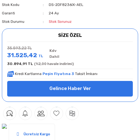
Stok Kodu
DS-2DF8236IX-AEL
Garanti
24 Ay
Stok Durumu
Stok Sorunuz
SİZE ÖZEL
35.593,22 TL
Kdv
31.525,42
TL
Dahil
30.894,91 TL
(%2,00 havale indirimi)
Kredi Kartlarına
Peşin Fiyatına 3
Taksit İmkanı
Gelince Haber Ver
Ücretsiz Kargo