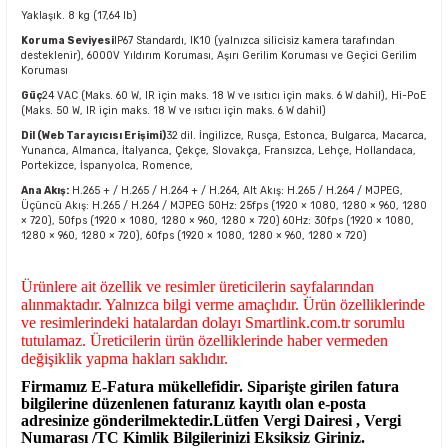
Yaklaşık. 8 kg (17,64 lb)
Koruma Seviyesi
IP67 Standardı, IK10 (yalnızca silicisiz kamera tarafından
desteklenir), 6000V Yıldırım Koruması, Aşırı Gerilim Koruması ve Geçici Gerilim
Koruması
Güç
24 VAC (Maks. 60 W, IR için maks. 18 W ve ısıtıcı için maks. 6 W dahil), Hi-PoE
(Maks. 50 W, IR için maks. 18 W ve ısıtıcı için maks. 6 W dahil)
Dil (Web Tarayıcısı Erişimi)
32 dil. İngilizce, Rusça, Estonca, Bulgarca, Macarca,
Yunanca, Almanca, İtalyanca, Çekçe, Slovakça, Fransızca, Lehçe, Hollandaca,
Portekizce, İspanyolca, Romence,
Ana Akış:
H.265 + / H.265 / H.264 + / H.264, Alt Akış: H.265 / H.264 / MJPEG,
Üçüncü Akış: H.265 / H.264 / MJPEG 50Hz: 25fps (1920 × 1080, 1280 × 960, 1280
× 720), 50fps (1920 × 1080, 1280 × 960, 1280 × 720) 60Hz: 30fps (1920 × 1080,
1280 × 960, 1280 × 720), 60fps (1920 × 1080, 1280 × 960, 1280 × 720)
Ürünlere ait özellik ve resimler üreticilerin sayfalarından
alınmaktadır. Yalnızca bilgi verme amaçlıdır. Ürün özelliklerinde
ve resimlerindeki hatalardan dolayı Smartlink.com.tr sorumlu
tutulamaz. Üreticilerin ürün özelliklerinde haber vermeden
değişiklik yapma hakları saklıdır.
Firmamız E-Fatura mükellefidir. Siparişte girilen fatura
bilgilerine düzenlenen faturanız kayıtlı olan e-posta
adresinize gönderilmektedir.Lütfen Vergi Dairesi , Vergi
Numarası /TC Kimlik Bilgilerinizi Eksiksiz Giriniz.