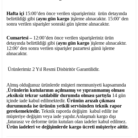
Hafta içi
15:00’den önce verilen siparişleriniz ürün detayında
belirtildiği gibi (
aynı gün kargo
)işleme alınacaktır. 15:00’ den
sonra verilen siparişler sonraki gün işleme alınacaktır.
Cumartesi –
12:00’den önce verilen siparişleriniz ürün
detayında belirtildiği gibi (
aynı gün kargo
)işleme alınacaktır.
12:00’ den sonra verilen siparişler pazartesi günü işleme
alınacaktır.
Ürünlerimiz 2 Yıl Resmi Disbiritör Garantilidir.
Almış olduğunuz ürünlerde müşteri memnuniyeti kapsamında
,
Ürünlerin kutularının açılmamış ve yıpranmamış olması
,eksiksiz tekrar satılabilir durumda olması şartıyla
14 gün
içinde iade kabul edilmektedir.
Ürünün arızalı çıkması
durumunda ise ürünün yetkili
servisinden teknik rapor
gerekemektedir.
Teknik raporda değişim kabul edilir ise
müşteriye değişim veya iade yapılır.Anlaşmalı kargo dışı
,faturasız ve deforme ürün
kutuları olan iadeler kabul edilmez.
Ürün iadeleri ve değişimlerde kargo ücreti müşteriye aittir.