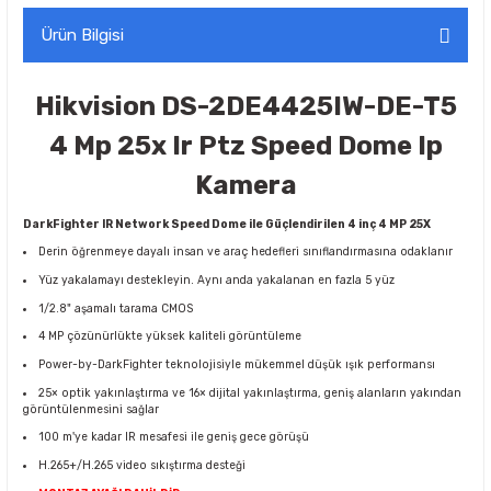
Ürün Bilgisi
Hikvision DS-2DE4425IW-DE-T5
4 Mp 25x Ir Ptz Speed Dome Ip
Kamera
DarkFighter IR Network Speed
Dome ile Güçlendirilen 4 inç 4 MP 25X
Derin öğrenmeye dayalı insan ve araç hedefleri sınıflandırmasına odaklanır
Yüz yakalamayı destekleyin. Aynı anda yakalanan en fazla 5 yüz
1/2.8" aşamalı tarama CMOS
4 MP çözünürlükte yüksek kaliteli görüntüleme
Power-by-DarkFighter teknolojisiyle mükemmel düşük ışık performansı
25
×
optik yakınlaştırma ve 16
×
dijital yakınlaştırma, geniş alanların yakından
görüntülenmesini sağlar
100 m'ye kadar IR mesafesi ile geniş gece görüşü
H.265+/H.265 video sıkıştırma desteği