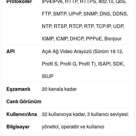
Protokoller
IPv4/IPv6, HTTP, HTTPS, 802.1x, QoS,
FTP, SMTP, UPnP, SNMP, DNS, DDNS,
NTP, RTSP, RTCP, RTP, TCP/IP, UDP,
IGMP, ICMP, DHCP, PPPoE, Bonjour
API
Açık Ağ Video Arayüzü (Sürüm 19.12,
Profil S, Profil G, Profil T), ISAPI, SDK,
ISUP
Eşzamanlı
20 kanala kadar
Canlı Görünüm
Kullanıcı/Ana
32 kullanıcıya kadar, 3 kullanıcı seviyesi:
Bilgisayar
yönetici, operatör ve kullanıcı