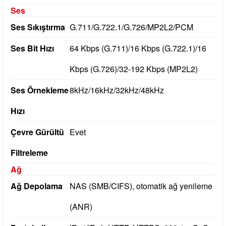
Ses
Ses Sıkıştırma
G.711/G.722.1/G.726/MP2L2/PCM
Ses Bit Hızı
64 Kbps (G.711)/16 Kbps (G.722.1)/16
Kbps (G.726)/32-192 Kbps (MP2L2)
Ses Örnekleme
8kHz/16kHz/32kHz/48kHz
Hızı
Çevre Gürültü
Evet
Filtreleme
Ağ
Ağ Depolama
NAS (SMB/CIFS), otomatik ağ yenileme
(ANR)