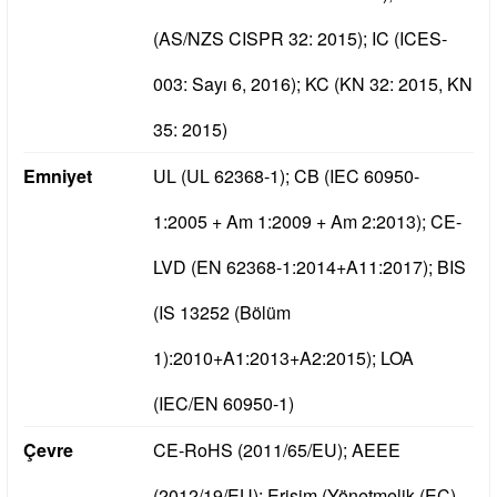
(AS/NZS CISPR 32: 2015);
IC (ICES-
003: Sayı 6, 2016);
KC (KN 32: 2015, KN
35: 2015)
Emniyet
UL (UL 62368-1);
CB (IEC 60950-
1:2005 + Am 1:2009 + Am 2:2013);
CE-
LVD (EN 62368-1:2014+A11:2017);
BIS
(IS 13252 (Bölüm
1):2010+A1:2013+A2:2015);
LOA
(IEC/EN 60950-1)
Çevre
CE-RoHS (2011/65/EU);
AEEE
(2012/19/EU);
Erişim (Yönetmelik (EC)