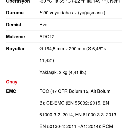
Operasyon
-30 °C ila 65 °C (-22 °F ila 149 °F).
Nem
Durumu
%90 veya daha az (yoğuşmasız)
Demist
Evet
Malzeme
ADC12
Boyutlar
Ø 164,5 mm × 290 mm (Ø 6,48" ×
11,42")
Yaklaşık.
2 kg (4,41 lb.)
Onay
EMC
FCC (47 CFR Bölüm 15, Alt Bölüm
B);
CE-EMC (EN 55032: 2015, EN
61000-3-2: 2014, EN 61000-3-3: 2013,
EN 50130-4: 2011 +A1: 2014);
RCM