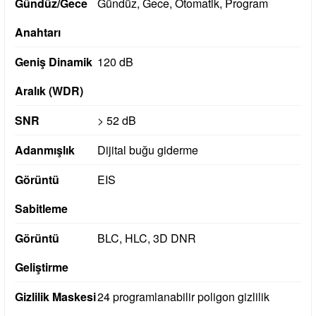
Gündüz/Gece
Gündüz, Gece, Otomatik, Program
Anahtarı
Geniş Dinamik
120 dB
Aralık (WDR)
SNR
> 52 dB
Adanmışlık
Dijital buğu giderme
Görüntü
EIS
Sabitleme
Görüntü
BLC, HLC, 3D DNR
Geliştirme
Gizlilik Maskesi
24 programlanabilir poligon gizlilik