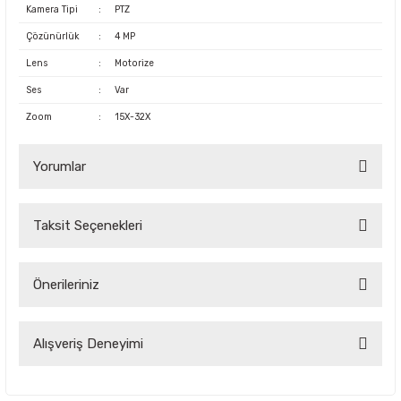
Kamera Tipi
:
PTZ
Çözünürlük
:
4 MP
Lens
:
Motorize
Ses
:
Var
Zoom
:
15X-32X
Yorumlar
Taksit Seçenekleri
Bu ürüne ilk yorumu siz yapın!
Önerileriniz
Yorum Yaz
Bu ürünün fiyat bilgisi, resim, ürün açıklamalarında ve diğer
Alışveriş Deneyimi
konularda yetersiz gördüğünüz noktaları öneri formunu
kullanarak tarafımıza iletebilirsiniz.
Görüş ve önerileriniz için teşekkür ederiz.
Çok kaliteli ve uygun fiyatlı ürünlere
ulamak çok kolay bir site