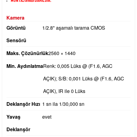
MONTAJ AYAĞI DAHİLDİR.
Kamera
Görüntü
1/2.8" aşamalı tarama CMOS
Sensörü
Maks.
Çözünürlük
2560 × 1440
Min.
Aydınlatma
Renk: 0,005 Lüks @ (F1.6, AGC
AÇIK);
S/B: 0,001 Lüks @ (F1.6, AGC
AÇIK), IR ile 0 Lüks
Deklanşör Hızı
1 sn ila 1/30,000 sn
Yavaş
evet
Deklanşör