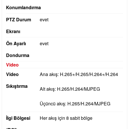
Konumlandırma
PTZ Durum
evet
Ekranı
Ön Ayarlı
evet
Dondurma
Video
Video
Ana akış: H.265+/H.265/H.264+/H.264
Sıkıştırma
Alt akış: H.265/H.264/MJPEG
Üçüncü akış: H.265/H.264/MJPEG
İlgi Bölgesi
Her akış için 8 sabit bölge