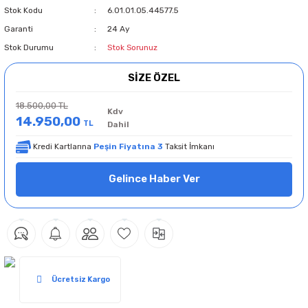
Stok Kodu
6.01.01.05.44577.5
Garanti
24 Ay
Stok Durumu
Stok Sorunuz
SİZE ÖZEL
18.500,00 TL
Kdv
14.950,00
TL
Dahil
Kredi Kartlarına
Peşin Fiyatına 3
Taksit İmkanı
Gelince Haber Ver
Ücretsiz Kargo