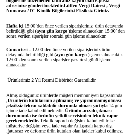
bilgilerine düzenlenen faturanız kayıtlı olan e-posta
adresinize gönderilmektedir.Lütfen Vergi Dairesi , Vergi
Numarası /TC Kimlik Bilgilerinizi Eksiksiz Giriniz.
Hafta içi
15:00’den önce verilen siparişleriniz ürün detayında
belirtildiği gibi (
aynı gün kargo
)işleme alınacaktır. 15:00’ den
sonra verilen siparişler sonraki gün işleme alınacaktır.
Cumartesi –
12:00’den önce verilen siparişleriniz ürün
detayında belirtildiği gibi (
aynı gün kargo
)işleme alınacaktır.
12:00’ den sonra verilen siparişler pazartesi günü işleme
alınacaktır.
Ürünlerimiz 2 Yıl Resmi Disbiritör Garantilidir.
Almış olduğunuz ürünlerde müşteri memnuniyeti kapsamında
,
Ürünlerin kutularının açılmamış ve yıpranmamış olması
,eksiksiz tekrar satılabilir durumda olması şartıyla
14 gün
içinde iade kabul edilmektedir.
Ürünün arızalı çıkması
durumunda ise ürünün yetkili
servisinden teknik rapor
gerekemektedir.
Teknik raporda değişim kabul edilir ise
müşteriye değişim veya iade yapılır.Anlaşmalı kargo dışı
,faturasız ve deforme ürün
kutuları olan iadeler kabul edilmez.