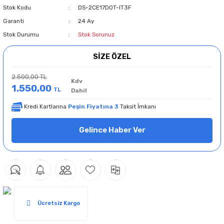
Stok Kodu
DS-2CE17D0T-IT3F
Garanti
24 Ay
Stok Durumu
Stok Sorunuz
SİZE ÖZEL
2.500,00 TL
Kdv
1.550,00
TL
Dahil
Kredi Kartlarına
Peşin Fiyatına 3
Taksit İmkanı
Gelince Haber Ver
Ücretsiz Kargo