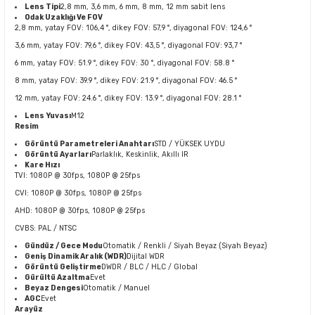
Lens Tipi
2,8 mm, 3,6 mm, 6 mm, 8 mm, 12 mm sabit lens
Odak Uzaklığı Ve FOV
2,8 mm, yatay FOV: 106,4 °, dikey FOV: 57,9 °, diyagonal FOV: 124,6 °
3,6 mm, yatay FOV: 79,6 °, dikey FOV: 43,5 °, diyagonal FOV: 93,7 °
6 mm, yatay FOV: 51.9 °, dikey FOV: 30 °, diyagonal FOV: 58.8 °
8 mm, yatay FOV: 39.9 °, dikey FOV: 21.9 °, diyagonal FOV: 46.5 °
12 mm, yatay FOV: 24.6 °, dikey FOV: 13.9 °, diyagonal FOV: 28.1 °
Lens Yuvası
M12
Resim
Görüntü Parametreleri Anahtarı
STD / YÜKSEK UYDU
Görüntü Ayarları
Parlaklık, Keskinlik, Akıllı IR
Kare Hızı
TVI: 1080P @ 30fps, 1080P @ 25fps
CVI: 1080P @ 30fps, 1080P @ 25fps
AHD: 1080P @ 30fps, 1080P @ 25fps
CVBS: PAL / NTSC
Gündüz / Gece Modu
Otomatik / Renkli / Siyah Beyaz (Siyah Beyaz)
Geniş Dinamik Aralık (WDR)
Dijital WDR
Görüntü Geliştirme
DWDR / BLC / HLC / Global
Gürültü Azaltma
Evet
Beyaz Dengesi
Otomatik / Manuel
AGC
Evet
Arayüz