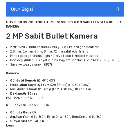
Ürün Bilgisi
HIKVISION DS-2CE17D0T-IT3F TVI 1080P 2.8 MM SABİT LENSLİ IR BULLET
KAMERA
2 MP Sabit Bullet Kamera
2 MP, 1920 × 1080 çözünürlüklü yüksek kaliteli görüntüleme
2,8 mm, 3,6 mm, 6 mm, 8 mm, 12 mm sabit odaklı lens
Parlak gece görüntüsü için 40 m'ye kadar kızılötesi mesafesi
Dört değiştirilebilir sinyal için bir bağlantı noktası (TVI / AHD / CVI / CVBS)
Suya ve toza dayanıklı (IP67)
Kamera
Görüntü Sensörü
2 MP CMOS
Maks. Alan Sayısı Çözüm
1920 (Yatay) × 1080 (Dikey)
Min. Aydınlatma
0.01 Lux @ (F1.2, AGC ON), IR ile 0 Lux
Deklanşör Süresi
PAL: 1/25 s - 1 / 50.000 s
NTSC: 1/30 sn - 1 / 50.000 sn
Gündüz Gece
ICR
Açı Ayarı
Pan: 0 ila 360 °, Eğim: 0 ila 180 °, Döndürme: 0 ila 360 °
Sinyal Sistemi
PAL / NTSC
Lens