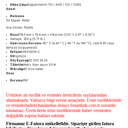
Video Çıkışı
Değiştirilebilir TVI / AHD / CVI / CVBS
Genel
Malzeme
Ön Kapak: Metal
Ana Gövde: Plastik
Boyut
78,9 mm × 75,4 mm × 216,6 mm (3,10 "× 2,97" × 8,53 ")
Yaklaşık. 320 g (0,71 lb.)
Operasyon Durumu
-40 ° C ila 60 ° C (-40 ° F ila 140 ° F), nem:% 90 veya
daha az (yoğuşmasız)
İletişim
HIKVISION-C
Dil
ingilizce
Güç Kaynağı
12 VDC ±% 25
Tüketim
Maks. Alan sayısı 3,9 W
IR Aralığı
40 m'ye kadar
Onay
Koruma
IP67
Ürünlere ait özellik ve resimler üreticilerin sayfalarından
alınmaktadır. Yalnızca bilgi verme amaçlıdır. Ürün özelliklerinde
ve resimlerindeki hatalardan dolayı Smartlink.com.tr sorumlu
tutulamaz. Üreticilerin ürün özelliklerinde haber vermeden
değişiklik yapma hakları saklıdır.
Firmamız E-Fatura mükellefidir. Siparişte girilen fatura