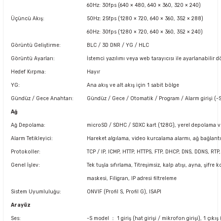
60Hz: 30fps (640 × 480, 640 × 360, 320 × 240)
Üçüncü Akış:
50Hz: 25fps (1280 × 720, 640 × 360, 352 × 288)
60Hz: 30fps (1280 × 720, 640 × 360, 352 × 240)
Görüntü Geliştirme:
BLC / 3D DNR / YG / HLC
Görüntü Ayarları:
İstemci yazılımı veya web tarayıcısı ile ayarlanabili
Hedef Kırpma:
Hayır
YG:
Ana akış ve alt akış için 1 sabit bölge
Gündüz / Gece Anahtarı:
Gündüz / Gece / Otomatik / Program / Alarm girişi (-S) 
Ağ
Ağ Depolama:
microSD / SDHC / SDXC kart (128G), yerel depolama v
Alarm Tetikleyici:
Hareket algılama, video kurcalama alarmı, ağ bağlantı
Protokoller:
TCP / IP, ICMP, HTTP, HTTPS, FTP, DHCP, DNS, DDNS, RTP
Genel İşlev:
Tek tuşla sıfırlama, Titreşimsiz, kalp atışı, ayna, şifre k
maskesi, Filigran, IP adresi filtreleme
Sistem Uyumluluğu:
ONVIF (Profil S, Profil G), ISAPI
Arayüz
Ses:
-S model ： 1 giriş (hat girişi / mikrofon girişi), 1 çıkı