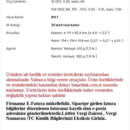
Güç tüketimi:
12 VDC, 0,5A, maks. 6W
PoE (802.3af, 37V - 57V), 0.2A - 0.1A, maks. 7.5W
Hava Kanıtı:
IP67
IR Aralığı:
30 metreye kadar
Boyutlar:
Kamera: Φ 111 × 82,4 mm (Φ 4,4 ″ × 3,2 ″)
Paket: 134 × 134 × 108 mm (5,27 ″ × 5,27 ″ × 4,25 ″)
Ağırlık:
Kamera: Yaklaşık. 610 g (1,3 lb.)
Paketli: Yaklaşık. 820 g (1,8 lb.)
Ürünlere ait özellik ve resimler üreticilerin sayfalarından
alınmaktadır. Yalnızca bilgi verme amaçlıdır. Ürün özelliklerinde
ve resimlerindeki hatalardan dolayı Smartlink.com.tr sorumlu
tutulamaz. Üreticilerin ürün özelliklerinde haber vermeden
değişiklik yapma hakları saklıdır.
Firmamız E-Fatura mükellefidir. Siparişte girilen fatura
bilgilerine düzenlenen faturanız kayıtlı olan e-posta
adresinize gönderilmektedir.Lütfen Vergi Dairesi , Vergi
Numarası /TC Kimlik Bilgilerinizi Eksiksiz Giriniz.