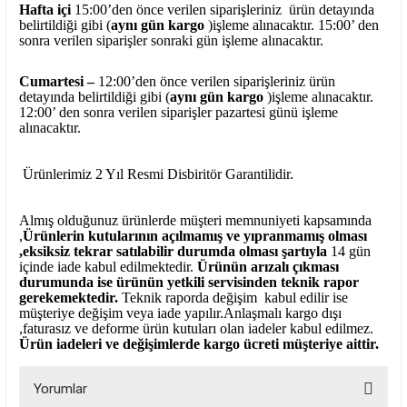
Hafta içi
15:00’den önce verilen siparişleriniz ürün detayında
belirtildiği gibi (
aynı gün kargo
)işleme alınacaktır. 15:00’ den
sonra verilen siparişler sonraki gün işleme alınacaktır.
Cumartesi –
12:00’den önce verilen siparişleriniz ürün
detayında belirtildiği gibi (
aynı gün kargo
)işleme alınacaktır.
12:00’ den sonra verilen siparişler pazartesi günü işleme
alınacaktır.
Ürünlerimiz 2 Yıl Resmi Disbiritör Garantilidir.
Almış olduğunuz ürünlerde müşteri memnuniyeti kapsamında
,
Ürünlerin kutularının açılmamış ve yıpranmamış olması
,eksiksiz tekrar satılabilir durumda olması şartıyla
14 gün
içinde iade kabul edilmektedir.
Ürünün arızalı çıkması
durumunda ise ürünün yetkili
servisinden teknik rapor
gerekemektedir.
Teknik raporda değişim kabul edilir ise
müşteriye değişim veya iade yapılır.Anlaşmalı kargo dışı
,faturasız ve deforme ürün
kutuları olan iadeler kabul edilmez.
Ürün iadeleri ve değişimlerde kargo ücreti müşteriye aittir.
Yorumlar