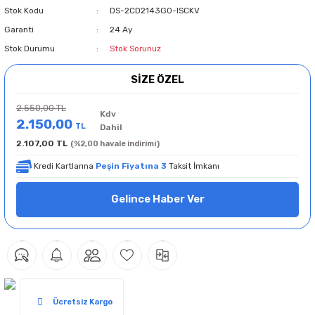
Stok Kodu
DS-2CD2143G0-ISCKV
Garanti
24 Ay
Stok Durumu
Stok Sorunuz
SİZE ÖZEL
2.550,00 TL
Kdv
2.150,00
TL
Dahil
2.107,00 TL
(%2,00 havale indirimi)
Kredi Kartlarına
Peşin Fiyatına 3
Taksit İmkanı
Gelince Haber Ver
Ücretsiz Kargo