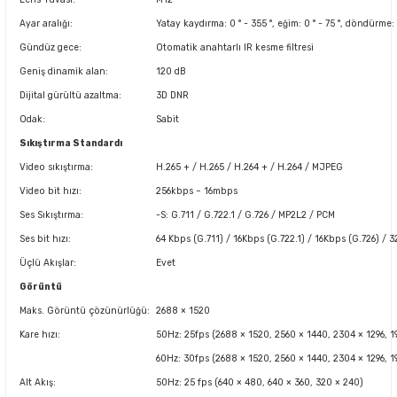
Ayar aralığı:
Yatay kaydırma: 0 ° - 355 °, eğim: 0 ° - 75 °, döndürme: 
Gündüz gece:
Otomatik anahtarlı IR kesme filtresi
Geniş dinamik alan:
120 dB
Dijital gürültü azaltma:
3D DNR
Odak:
Sabit
Sıkıştırma Standardı
Video sıkıştırma:
H.265 + / H.265 / H.264 + / H.264 / MJPEG
Video bit hızı:
256kbps ~ 16mbps
Ses Sıkıştırma:
-S: G.711 / G.722.1 / G.726 / MP2L2 / PCM
Ses bit hızı:
64 Kbps (G.711) / 16Kbps (G.722.1) / 16Kbps (G.726) /
Üçlü Akışlar:
Evet
Görüntü
Maks. Görüntü çözünürlüğü:
2688 × 1520
Kare hızı:
50Hz: 25fps (2688 × 1520, 2560 × 1440, 2304 × 1296, 
60Hz: 30fps (2688 × 1520, 2560 × 1440, 2304 × 1296, 
Alt Akış:
50Hz: 25 fps (640 × 480, 640 × 360, 320 × 240)