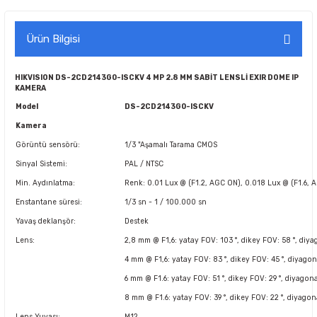
Ürün Bilgisi
HIKVISION DS-2CD2143G0-ISCKV 4 MP 2.8 MM SABİT LENSLİ EXIR DOME IP
KAMERA
Model
DS-2CD2143G0-ISCKV
Kamera
Görüntü sensörü:
1/3 "Aşamalı Tarama CMOS
Sinyal Sistemi:
PAL / NTSC
Min. Aydınlatma:
Renk: 0.01 Lux @ (F1.2, AGC ON), 0.018 Lux @ (F1.6, A
Enstantane süresi:
1/3 sn - 1 / 100.000 sn
Yavaş deklanşör:
Destek
Lens:
2,8 mm @ F1,6: yatay FOV: 103 °, dikey FOV: 58 °, diya
4 mm @ F1,6: yatay FOV: 83 °, dikey FOV: 45 °, diyagon
6 mm @ F1.6: yatay FOV: 51 °, dikey FOV: 29 °, diyagona
8 mm @ F1.6: yatay FOV: 39 °, dikey FOV: 22 °, diyagon
Lens Yuvası:
M12