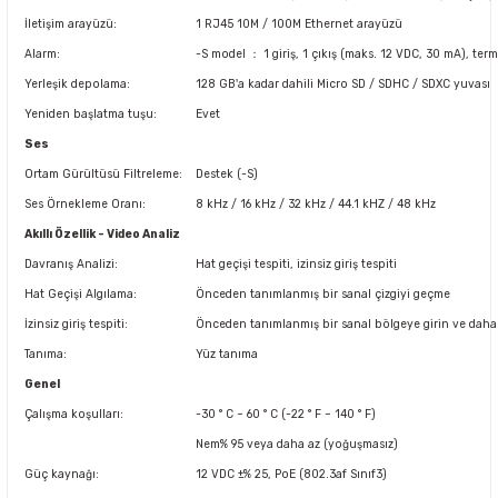
İletişim arayüzü:
1 RJ45 10M / 100M Ethernet arayüzü
Alarm:
-S model ： 1 giriş, 1 çıkış (maks. 12 VDC, 30 mA), ter
Yerleşik depolama:
128 GB'a kadar dahili Micro SD / SDHC / SDXC yuvası
Yeniden başlatma tuşu:
Evet
Ses
Ortam Gürültüsü Filtreleme:
Destek (-S)
Ses Örnekleme Oranı:
8 kHz / 16 kHz / 32 kHz / 44.1 kHZ / 48 kHz
Akıllı Özellik - Video Analiz
Davranış Analizi:
Hat geçişi tespiti, izinsiz giriş tespiti
Hat Geçişi Algılama:
Önceden tanımlanmış bir sanal çizgiyi geçme
İzinsiz giriş tespiti:
Önceden tanımlanmış bir sanal bölgeye girin ve daha 
Tanıma:
Yüz tanıma
Genel
Çalışma koşulları:
-30 ° C ~ 60 ° C (-22 ° F ~ 140 ° F)
Nem% 95 veya daha az (yoğuşmasız)
Güç kaynağı:
12 VDC ±% 25, PoE (802.3af Sınıf3)