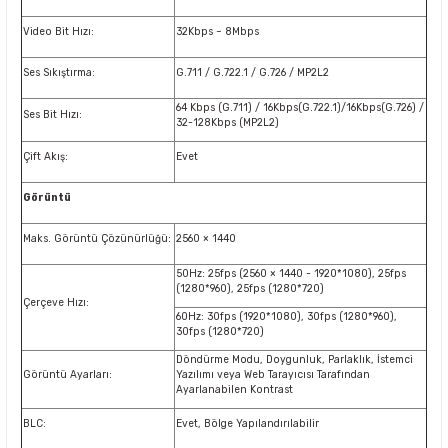
Video Bit Hızı:
32Kbps ~ 8Mbps
Ses Sıkıştırma:
G.711 / G.722.1 / G.726 / MP2L2
64 Kbps (G.711) / 16Kbps(G.722.1)/16Kbps(G.726) /
Ses Bit Hızı:
32-128Kbps (MP2L2)
Çift Akış:
Evet
Görüntü
Maks. Görüntü Çözünürlüğü:
2560 × 1440
50Hz: 25fps (2560 × 1440 - 1920*1080), 25fps
(1280*960), 25fps (1280*720)
Çerçeve Hızı:
60Hz: 30fps (1920*1080), 30fps (1280*960),
30fps (1280*720)
Döndürme Modu, Doygunluk, Parlaklık, İstemci
Görüntü Ayarları:
Yazılımı veya Web Tarayıcısı Tarafından
Ayarlanabilen Kontrast
BLC:
Evet, Bölge Yapılandırılabilir