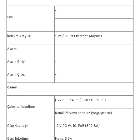
-
Ses:
-
İletişim Arayüzü :
10M / 100M Ethernet Arayüzü
Alarm:
-
Alarm Girişi:
-
Alarm Çıkışı:
-
Genel
(-22 ° F ~ 140 ° F) -30 ° C ~ 60 ° C
Çalışma Koşulları:
Nem% 95 veya daha az (yoğuşmasız)
Güç Kaynağı:
12 V DC ±% 10, PoE (802.3at)
Güç Tüketimi:
Maks. 5.3w