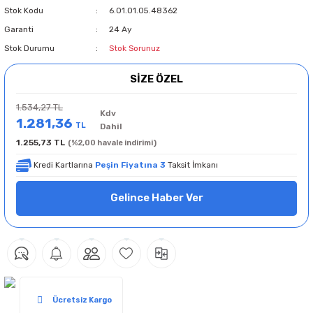
Stok Kodu
6.01.01.05.48362
Garanti
24 Ay
Stok Durumu
Stok Sorunuz
SİZE ÖZEL
1.534,27 TL
Kdv
1.281,36
TL
Dahil
1.255,73 TL
(%2,00 havale indirimi)
Kredi Kartlarına
Peşin Fiyatına 3
Taksit İmkanı
Gelince Haber Ver
Ücretsiz Kargo