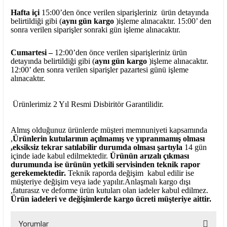
Hafta içi
15:00’den önce verilen siparişleriniz ürün detayında
belirtildiği gibi (
aynı gün kargo
)işleme alınacaktır. 15:00’ den
sonra verilen siparişler sonraki gün işleme alınacaktır.
Cumartesi –
12:00’den önce verilen siparişleriniz ürün
detayında belirtildiği gibi (
aynı gün kargo
)işleme alınacaktır.
12:00’ den sonra verilen siparişler pazartesi günü işleme
alınacaktır.
Ürünlerimiz 2 Yıl Resmi Disbiritör Garantilidir.
Almış olduğunuz ürünlerde müşteri memnuniyeti kapsamında
,
Ürünlerin kutularının açılmamış ve yıpranmamış olması
,eksiksiz tekrar satılabilir durumda olması şartıyla
14 gün
içinde iade kabul edilmektedir.
Ürünün arızalı çıkması
durumunda ise ürünün yetkili
servisinden teknik rapor
gerekemektedir.
Teknik raporda değişim kabul edilir ise
müşteriye değişim veya iade yapılır.Anlaşmalı kargo dışı
,faturasız ve deforme ürün
kutuları olan iadeler kabul edilmez.
Ürün iadeleri ve değişimlerde kargo ücreti müşteriye aittir.
Yorumlar