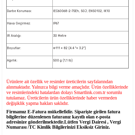
Darbe Koruması:
IEC60068-2-75Eh, 50J; EN50102, IK10
Hava Geçirmez:
IP67
IR Aralığı:
30 Metre
Boyutlar:
Φ111 × 82 (4.4 "× 3.2")
Ağırlık:
500 g (1,1 lb)
Ürünlere ait özellik ve resimler üreticilerin sayfalarından
alınmaktadır. Yalnızca bilgi verme amaçlıdır. Ürün özelliklerinde
ve resimlerindeki hatalardan dolayı Smartlink.com.tr sorumlu
tutulamaz. Üreticilerin ürün özelliklerinde haber vermeden
değişiklik yapma hakları saklıdır.
Firmamız E-Fatura mükellefidir. Siparişte girilen fatura
bilgilerine düzenlenen faturanız kayıtlı olan e-posta
adresinize gönderilmektedir.Lütfen Vergi Dairesi , Vergi
Numarası /TC Kimlik Bilgilerinizi Eksiksiz Giriniz.