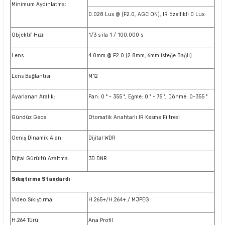
Minimum Aydınlatma:
0.028 Lux @ (F2.0, AGC ON), IR özellikli 0 Lux
Objektif Hızı:
1/3 s ila 1 / 100,000 s
Lens:
4.0mm @ F2.0 (2.8mm, 6mm isteğe Bağlı)
Lens Bağlantısı:
M12
Ayarlanan Aralık:
Pan: 0 ° - 355 °, Eğme: 0 ° - 75 °, Dönme: 0-355 °
Gündüz Gece:
Otomatik Anahtarlı IR Kesme Filtresi
Geniş Dinamik Alan:
Dijital WDR
Dijtal Gürültü Azaltma:
3D DNR
Sıkıştırma Standardı
Video Sıkıştırma:
H.265+/H.264+ / MJPEG
H.264 Türü:
Ana Profil