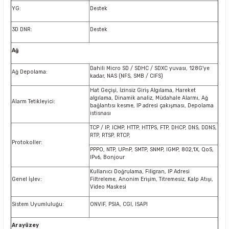
YG:
Destek
3D DNR:
Destek
Ağ
Dahili Micro SD / SDHC / SDXC yuvası, 128G'ye
Ağ Depolama:
kadar, NAS (NFS, SMB / CIFS)
Hat Geçişi, İzinsiz Giriş Algılama, Hareket
algılama, Dinamik analiz, Müdahale Alarmı, Ağ
Alarm Tetikleyici:
bağlantısı kesme, IP adresi çakışması, Depolama
istisnası
TCP / IP, ICMP, HTTP, HTTPS, FTP, DHCP, DNS, DDNS,
RTP, RTSP, RTCP,
Protokoller:
PPPO, NTP, UPnP, SMTP, SNMP, IGMP, 802,1X, QoS,
IPv6, Bonjour
Kullanıcı Doğrulama, Filigran, IP Adresi
Genel İşlev:
Filtreleme, Anonim Erişim, Titremesiz, Kalp Atışı,
Video Maskesi
Sistem Uyumluluğu:
ONVIF, PSIA, CGI, ISAPI
Arayüzey