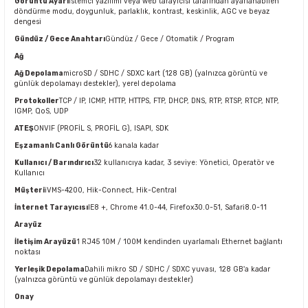
Görüntü Ayarı
İstemci yazılımı veya web tarayıcısı tarafından ayarlanabilen
döndürme modu, doygunluk, parlaklık, kontrast, keskinlik, AGC ve beyaz
dengesi
Gündüz / Gece Anahtarı
Gündüz / Gece / Otomatik / Program
Ağ
Ağ Depolama
microSD / SDHC / SDXC kart (128 GB) (yalnızca görüntü ve
günlük depolamayı destekler), yerel depolama
Protokoller
TCP / IP, ICMP, HTTP, HTTPS, FTP, DHCP, DNS, RTP, RTSP, RTCP, NTP,
IGMP, QoS, UDP
ATEŞ
ONVIF (PROFİL S, PROFİL G), ISAPI, SDK
Eşzamanlı Canlı Görüntü
6 kanala kadar
Kullanıcı / Barındırıcı
32 kullanıcıya kadar, 3 seviye: Yönetici, Operatör ve
Kullanıcı
Müşteri
iVMS-4200, Hik-Connect, Hik-Central
İnternet Tarayıcısı
IE8 +, Chrome 41.0-44, Firefox30.0-51, Safari8.0-11
Arayüz
İletişim Arayüzü
1 RJ45 10M / 100M kendinden uyarlamalı Ethernet bağlantı
noktası
Yerleşik Depolama
Dahili mikro SD / SDHC / SDXC yuvası, 128 GB'a kadar
(yalnızca görüntü ve günlük depolamayı destekler)
Onay