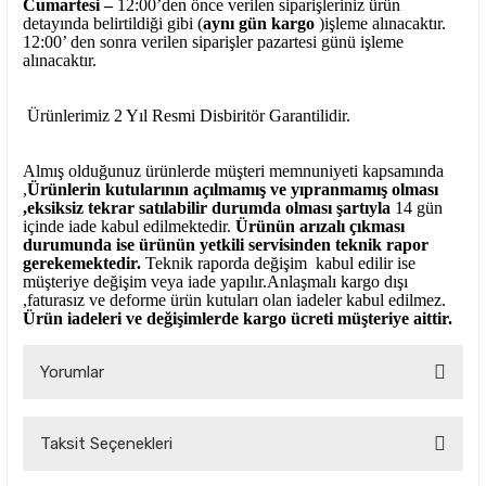
Cumartesi –
12:00’den önce verilen siparişleriniz ürün
detayında belirtildiği gibi (
aynı gün kargo
)işleme alınacaktır.
12:00’ den sonra verilen siparişler pazartesi günü işleme
alınacaktır.
Ürünlerimiz 2 Yıl Resmi Disbiritör Garantilidir.
Almış olduğunuz ürünlerde müşteri memnuniyeti kapsamında
,
Ürünlerin kutularının açılmamış ve yıpranmamış olması
,eksiksiz tekrar satılabilir durumda olması şartıyla
14 gün
içinde iade kabul edilmektedir.
Ürünün arızalı çıkması
durumunda ise ürünün yetkili
servisinden teknik rapor
gerekemektedir.
Teknik raporda değişim kabul edilir ise
müşteriye değişim veya iade yapılır.Anlaşmalı kargo dışı
,faturasız ve deforme ürün
kutuları olan iadeler kabul edilmez.
Ürün iadeleri ve değişimlerde kargo ücreti müşteriye aittir.
Yorumlar
Taksit Seçenekleri
Bu ürüne ilk yorumu siz yapın!