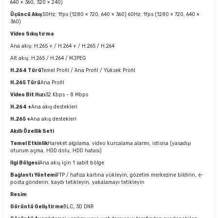
640 × 360, 320 × 240)
Üçüncü Akış
50Hz: 1fps (1280 × 720, 640 × 360) 60Hz: 1fps (1280 × 720, 640 ×
360)
Video Sıkıştırma
Ana akış: H.265 + / H.264 + / H.265 / H.264
Alt akış: H.265 / H.264 / MJPEG
H.264 Türü
Temel Profil / Ana Profil / Yüksek Profil
H.265 Türü
Ana Profil
Video Bit Hızı
32 Kbps - 8 Mbps
H.264 +
Ana akış destekleri
H.265 +
Ana akış destekleri
Akıllı Özellik Seti
Temel Etkinlik
Hareket algılama, video kurcalama alarmı, istisna (yasadışı
oturum açma, HDD dolu, HDD hatası)
İlgi Bölgesi
Ana akış için 1 sabit bölge
Bağlantı Yöntemi
FTP / hafıza kartına yükleyin, gözetim merkezine bildirin, e-
posta gönderin, kaydı tetikleyin, yakalamayı tetikleyin
Resim
Görüntü Geliştirme
BLC, 3D DNR