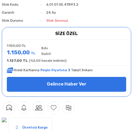
Stok Kodu
6.01.01.05.47893.2
Garanti
24 Ay
Stok Durumu
Stok Sorunuz
SİZE ÖZEL
1.150,00 TL
Kdv
1.150,00
TL
Dahil
1.127,00 TL
(%2,00 havale indirimi)
Kredi Kartlarına
Peşin Fiyatına 3
Taksit İmkanı
Gelince Haber Ver
Ücretsiz Kargo