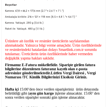
Boyutlar
Kamera: 67,8 × 66,2 × 177,6 mm (2,7 "× 2,6 \" × 7 \ ")
Ambalajla birlikte: 216 × 121 × 118 mm (8,5 × 4,8 \ "× 4,6 \") "
Kamera: Yaklaşık. 280 g (0,6 lb.)
Paket ile: Yaklaşık. 480 g (1,1 lb.)
Ürünlere ait özellik ve resimler üreticilerin sayfalarından
alınmaktadır. Yalnızca bilgi verme amaçlıdır. Ürün özelliklerinde
ve resimlerindeki hatalardan dolayı Smartlink.com.tr sorumlu
tutulamaz. Üreticilerin ürün özelliklerinde haber vermeden
değişiklik yapma hakları saklıdır.
Firmamız E-Fatura mükellefidir. Siparişte girilen fatura
bilgilerine düzenlenen faturanız kayıtlı olan e-posta
adresinize gönderilmektedir.Lütfen Vergi Dairesi , Vergi
Numarası /TC Kimlik Bilgilerinizi Eksiksiz Giriniz.
Hafta içi
15:00’den önce verilen siparişleriniz ürün detayında
belirtildiği gibi (
aynı gün kargo
)işleme alınacaktır. 15:00’ den
sonra verilen siparişler sonraki gün işleme alınacaktır.