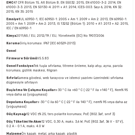
EMC
47 CFR Bölüm 15, Alt Bölüm B; EN 55032: 2015, EN 61000-3-2: 2014, EN
61000-3-3: 2013, EN 50130-4: 2011 + A1: 2014; ICES-003: Sayı 6, 2016; KN 32:
2015, KN 35: 2015
Emniyet
UL 60950-1, IEC 60950-1: 2005 + Am 1: 2009 + Am 2: 2013, EN 60950-1:
2005 + Am 1: 2009 + Am 2: 2013, IS 13252 (Bölüm 1): 2010 + A1: 2013 + A2: 2015,
IEC / EN 60950-1
Kimya
2011/65 / EU, 2012/19 / EU, Yönetmelik (EC) No 1907/2006
Koruma
Giriş koruması: IP67 (IEC 60529-2013)
Genel
Firmware Sürümü
V5.5.83
Genel Fonksiyon
Tek tuşla sıfırlama, titreme önleme, kalp atışı, ayna, parola
koruması, gizlilik maskesi, filigran
Sıfırla
Kamera gövdesi, web tarayıcısı ve istemci yazılımı üzerindeki sıfırlama
düğmesiyle sıfırlayın
Başlatma Ve Çalışma Koşulları
-30 ° C ila +60 ° C (-22 ° F ila +140 ° F), Nem% 95
veya daha az (yoğuşmasız)
Depolama Koşulları
-30 ° C ila 60 ° C (-22 ° F ila 140 ° F), nem% 95 veya daha az
(yoğuşmasız)
Güç Kaynağı
12 VDC ±% 25, ters polarite koruması; PoE (802.3af, sınıf 3)
Güç Tüketimi Ve Akım
12 VDC, 0,30 A, maks. 3,6 W; PoE (802.3af, 36 V - 57 V),
0.2 A - 0.1 A, maks. 4.0 W
Malzeme
Ön kapak: metal, arka kapak: plastik