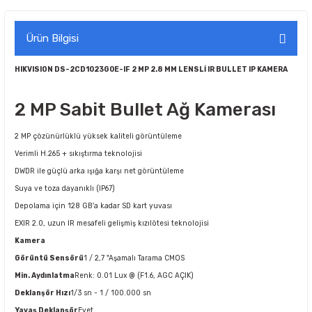
Ürün Bilgisi
HIKVISION DS-2CD1023G0E-IF 2 MP 2.8 MM LENSLİ IR BULLET IP KAMERA
2 MP Sabit Bullet Ağ Kamerası
2 MP çözünürlüklü yüksek kaliteli görüntüleme
Verimli H.265 + sıkıştırma teknolojisi
DWDR ile güçlü arka ışığa karşı net görüntüleme
Suya ve toza dayanıklı (IP67)
Depolama için 128 GB'a kadar SD kart yuvası
EXIR 2.0, uzun IR mesafeli gelişmiş kızılötesi teknolojisi
Kamera
Görüntü Sensörü
1 / 2,7 "Aşamalı Tarama CMOS
Min. Aydınlatma
Renk: 0.01 Lux @ (F1.6, AGC AÇIK)
Deklanşör Hızı
1/3 sn - 1 / 100.000 sn
Yavaş Deklanşör
Evet