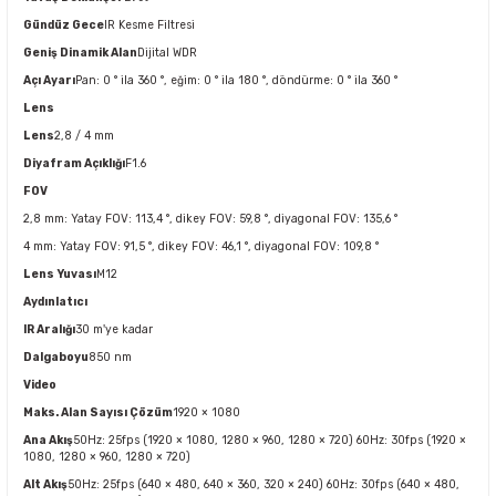
Gündüz Gece
IR Kesme Filtresi
Geniş Dinamik Alan
Dijital WDR
Açı Ayarı
Pan: 0 ° ila 360 °, eğim: 0 ° ila 180 °, döndürme: 0 ° ila 360 °
Lens
Lens
2,8 / 4 mm
Diyafram Açıklığı
F1.6
FOV
2,8 mm: Yatay FOV: 113,4 °, dikey FOV: 59,8 °, diyagonal FOV: 135,6 °
4 mm: Yatay FOV: 91,5 °, dikey FOV: 46,1 °, diyagonal FOV: 109,8 °
Lens Yuvası
M12
Aydınlatıcı
IR Aralığı
30 m'ye kadar
Dalgaboyu
850 nm
Video
Maks. Alan Sayısı Çözüm
1920 × 1080
Ana Akış
50Hz: 25fps (1920 × 1080, 1280 × 960, 1280 × 720) 60Hz: 30fps (1920 ×
1080, 1280 × 960, 1280 × 720)
Alt Akış
50Hz: 25fps (640 × 480, 640 × 360, 320 × 240) 60Hz: 30fps (640 × 480,