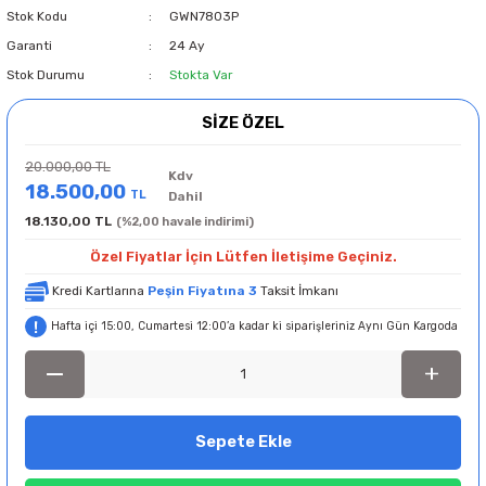
Stok Kodu
GWN7803P
Garanti
24 Ay
Stok Durumu
Stokta Var
SİZE ÖZEL
20.000,00 TL
Kdv
18.500,00
TL
Dahil
18.130,00 TL
(%2,00 havale indirimi)
Özel Fiyatlar İçin Lütfen İletişime Geçiniz.
Kredi Kartlarına
Peşin Fiyatına 3
Taksit İmkanı
Hafta içi 15:00, Cumartesi 12:00’a kadar ki siparişleriniz Aynı Gün Kargoda
Sepete Ekle