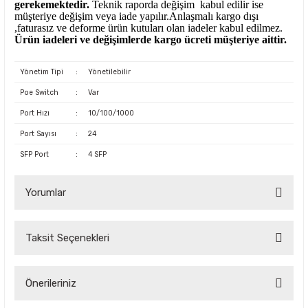
gerekemektedir.
Teknik raporda değişim kabul edilir ise
müşteriye değişim veya iade yapılır.Anlaşmalı kargo dışı
,faturasız ve deforme ürün
kutuları olan iadeler kabul edilmez.
Ürün iadeleri ve değişimlerde kargo ücreti müşteriye aittir.
Yönetim Tipi
:
Yönetilebilir
Poe Switch
:
Var
Port Hızı
:
10/100/1000
Port Sayısı
:
24
SFP Port
:
4 SFP
Yorumlar
Taksit Seçenekleri
Bu ürüne ilk yorumu siz yapın!
Önerileriniz
Yorum Yaz