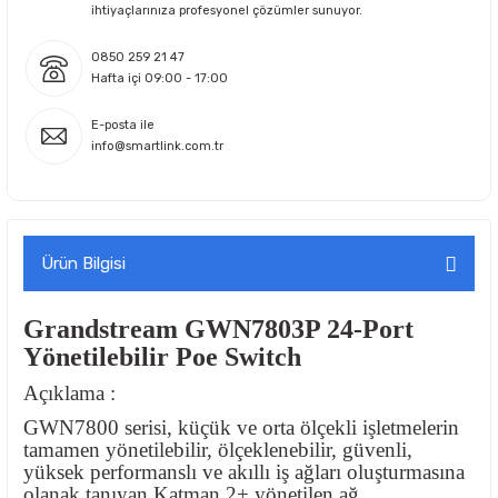
ihtiyaçlarınıza profesyonel çözümler sunuyor.
0850 259 21 47
Hafta içi 09:00 - 17:00
E-posta ile
info@smartlink.com.tr
Ürün Bilgisi
Grandstream GWN7803P 24-Port
Yönetilebilir Poe Switch
Açıklama :
GWN7800 serisi, küçük ve orta ölçekli işletmelerin
tamamen yönetilebilir, ölçeklenebilir, güvenli,
yüksek performanslı ve akıllı iş ağları oluşturmasına
olanak tanıyan Katman 2+ yönetilen ağ