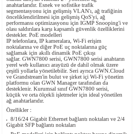
anahtarlarıdır. Esnek ve sofistike trafik
segmentasyonu için gelişmiş VLAN'ı, ağ trafiğinin
önceliklendirilmesi için gelişmiş QoS'yi, ağ
performansı optimizasyonu için IGMP Snooping'i ve
olası saldırılara karşı kapsamlı güvenlik özelliklerini
destekler. PoE modelleri
IP telefonlara, IP kameralara, Wi-Fi erişim
noktalarına ve diğer PoE uç noktalarına güç
sağlamak için akıllı dinamik PoE çıkışı
sağlar. GWN7800 serisi, GWN7800 serisi anahtarın
yerel web kullanıcı arayüzü de dahil olmak üzere
çeşitli yollarla yönetilebilir. Seri ayrıca GWN.Cloud
ve Grandstream'in bulut ve şirket içi Wi-Fi yönetim
platformu olan GWN Manager tarafından da
desteklenir. Kurumsal sınıf GWN7800 serisi,
küçük ve orta ölçekli işletmeler için ideal yönetilen
ağ anahtarlarıdır.
Özellikler :
8/16/24 Gigabit Ethernet bağlantı noktaları ve 2/4
Gigabit SFP bağlantı noktaları