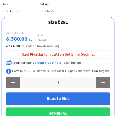
Garanti
24 Ay
Stok Durumu
Stokta Var
SİZE ÖZEL
7.500,00 TL
Kdv
6.300,00
TL
Dahil
6.174,00 TL
(%2,00 havale indirimi)
Özel Fiyatlar İçin Lütfen İletişime Geçiniz.
Kredi Kartlarına
Peşin Fiyatına 3
Taksit İmkanı
Hafta içi 15:00, Cumartesi 12:00’a kadar ki siparişleriniz Aynı Gün Kargoda
Sepete Ekle
HEMEN AL