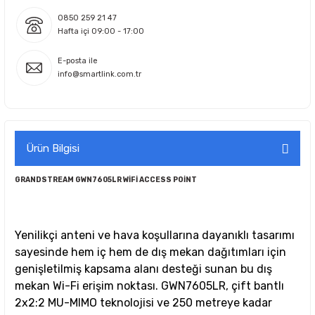
0850 259 21 47
Hafta içi 09:00 - 17:00
E-posta ile
info@smartlink.com.tr
Ürün Bilgisi
GRANDSTREAM GWN7605LR WİFİ ACCESS POİNT
Yenilikçi anteni ve hava koşullarına dayanıklı tasarımı
sayesinde hem iç hem de dış mekan dağıtımları için
genişletilmiş kapsama alanı desteği sunan bu dış
mekan Wi-Fi erişim noktası. GWN7605LR, çift bantlı
2x2:2 MU-MIMO teknolojisi ve 250 metreye kadar