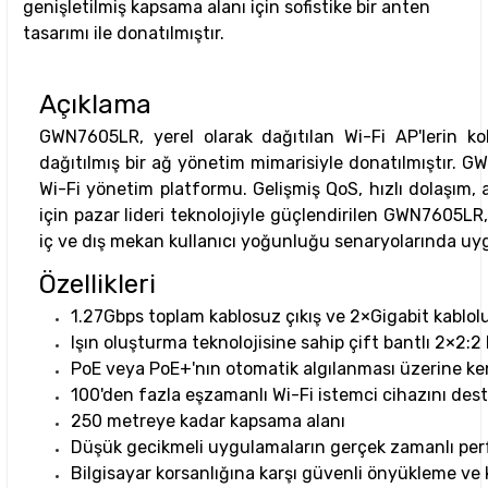
genişletilmiş kapsama alanı için sofistike bir anten
tasarımı ile donatılmıştır.
Açıklama
GWN7605LR, yerel olarak dağıtılan Wi-Fi AP'lerin k
dağıtılmış bir ağ yönetim mimarisiyle donatılmıştır. 
Wi-Fi yönetim platformu. Gelişmiş QoS, hızlı dolaşım, a
için pazar lideri teknolojiyle güçlendirilen GWN7605LR, 
iç ve dış mekan kullanıcı yoğunluğu senaryolarında uyg
Özellikleri
1.27Gbps toplam kablosuz çıkış ve 2×Gigabit kablol
Işın oluşturma teknolojisine sahip çift bantlı 2×2
PoE veya PoE+'nın otomatik algılanması üzerine k
100'den fazla eşzamanlı Wi-Fi istemci cihazını dest
250 metreye kadar kapsama alanı
Düşük gecikmeli uygulamaların gerçek zamanlı per
Bilgisayar korsanlığına karşı güvenli önyükleme ve kr