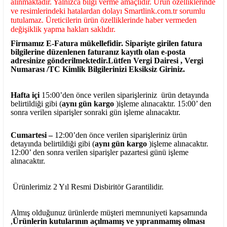
alınmaktadır. Yalnızca bilgi verme amaçlıdır. Ürün özelliklerinde
ve resimlerindeki hatalardan dolayı Smartlink.com.tr sorumlu
tutulamaz. Üreticilerin ürün özelliklerinde haber vermeden
değişiklik yapma hakları saklıdır.
Firmamız E-Fatura mükellefidir. Siparişte girilen fatura
bilgilerine düzenlenen faturanız kayıtlı olan e-posta
adresinize gönderilmektedir.Lütfen Vergi Dairesi , Vergi
Numarası /TC Kimlik Bilgilerinizi Eksiksiz Giriniz.
Hafta içi
15:00’den önce verilen siparişleriniz ürün detayında
belirtildiği gibi (
aynı gün kargo
)işleme alınacaktır. 15:00’ den
sonra verilen siparişler sonraki gün işleme alınacaktır.
Cumartesi –
12:00’den önce verilen siparişleriniz ürün
detayında belirtildiği gibi (
aynı gün kargo
)işleme alınacaktır.
12:00’ den sonra verilen siparişler pazartesi günü işleme
alınacaktır.
Ürünlerimiz 2 Yıl Resmi Disbiritör Garantilidir.
Almış olduğunuz ürünlerde müşteri memnuniyeti kapsamında
,
Ürünlerin kutularının açılmamış ve yıpranmamış olması