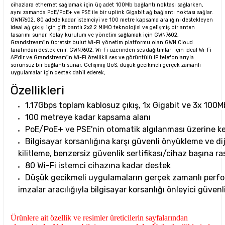
cihazlara ethernet sağlamak için üç adet 100Mb bağlantı noktası sağlarken,
aynı zamanda PoE/PoE+ ve PSE ile bir uplink Gigabit ağ bağlantı noktası sağlar.
GWN7602, 80 adede kadar istemciyi ve 100 metre kapsama aralığını destekleyen
ideal ağ çıkışı için çift bantlı 2x2:2 MIMO teknolojisi ve gelişmiş bir anten
tasarımı sunar. Kolay kurulum ve yönetim sağlamak için GWN7602,
Grandstream'in ücretsiz bulut Wi-Fi yönetim platformu olan GWN.Cloud
tarafından desteklenir. GWN7602, Wi-Fi üzerinden ses dağıtımları için ideal Wi-Fi
AP'dir ve Grandstream'in Wi-Fi özellikli ses ve görüntülü IP telefonlarıyla
sorunsuz bir bağlantı sunar. Gelişmiş QoS, düşük gecikmeli gerçek zamanlı
uygulamalar için destek dahil ederek,
Özellikleri
1.17Gbps toplam kablosuz çıkış, 1x Gigabit ve 3x 100Mb
100 metreye kadar kapsama alanı
PoE/PoE+ ve PSE'nin otomatik algılanması üzerine k
Bilgisayar korsanlığına karşı güvenli önyükleme ve dijit
kilitleme, benzersiz güvenlik sertifikası/cihaz başına r
80 Wi-Fi istemci cihazına kadar destek
Düşük gecikmeli uygulamaların gerçek zamanlı perform
imzalar aracılığıyla bilgisayar korsanlığı önleyici güvenl
Ürünlere ait özellik ve resimler üreticilerin sayfalarından