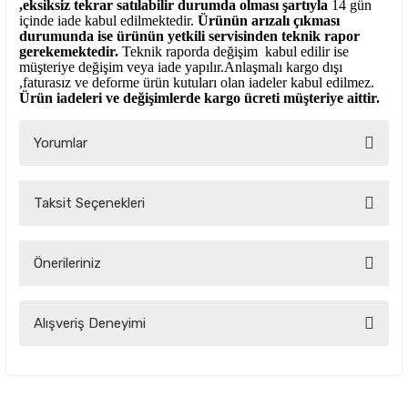
,eksiksiz tekrar satılabilir durumda olması şartıyla
14 gün
içinde iade kabul edilmektedir.
Ürünün arızalı çıkması
durumunda ise ürünün yetkili
servisinden teknik rapor
gerekemektedir.
Teknik raporda değişim kabul edilir ise
müşteriye değişim veya iade yapılır.Anlaşmalı kargo dışı
,faturasız ve deforme ürün
kutuları olan iadeler kabul edilmez.
Ürün iadeleri ve değişimlerde kargo ücreti müşteriye aittir.
Yorumlar
Taksit Seçenekleri
Bu ürüne ilk yorumu siz yapın!
Önerileriniz
Yorum Yaz
Bu ürünün fiyat bilgisi, resim, ürün açıklamalarında ve diğer
Alışveriş Deneyimi
konularda yetersiz gördüğünüz noktaları öneri formunu
kullanarak tarafımıza iletebilirsiniz.
Görüş ve önerileriniz için teşekkür ederiz.
Çok kaliteli ve uygun fiyatlı ürünlere
ulamak çok kolay bir site
Ürün resmi kalitesiz, bozuk veya görüntülenemiyor.
Oktay Birinci | 04/09/2025