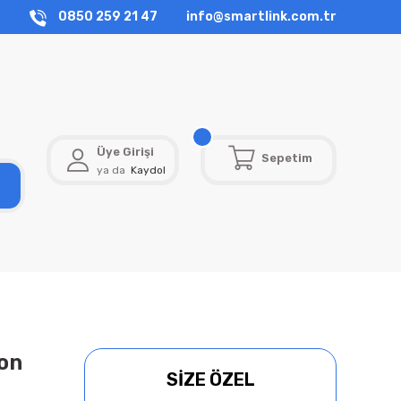
0850 259 21 47
info@smartlink.com.tr
Üye Girişi
Sepetim
ya da
Kaydol
on
SİZE ÖZEL