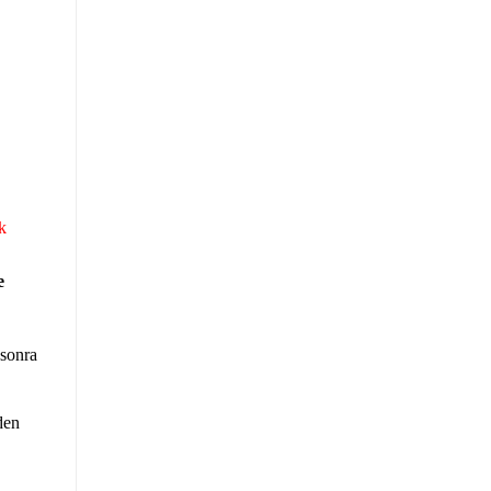
k
e
 sonra
den