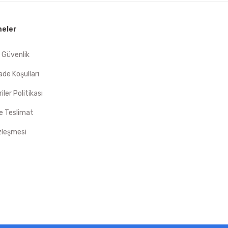
eler
e Güvenlik
İade Koşulları
riler Politikası
 Teslimat
zleşmesi