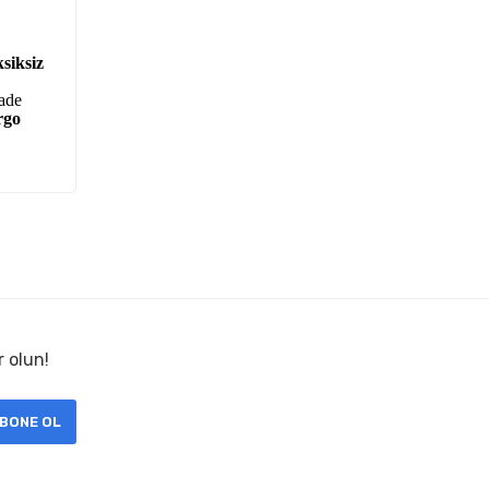
siksiz
iade
rgo
r olun!
BONE OL