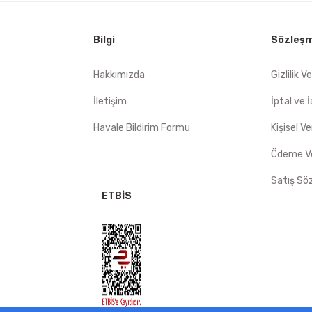
mat hızlı
Bilgi
Sözleşm
Gönder
Hakkımızda
Gizlilik V
İletişim
İptal ve 
Havale Bildirim Formu
Kişisel Ve
Ödeme Ve
Satış Sö
ETBİS