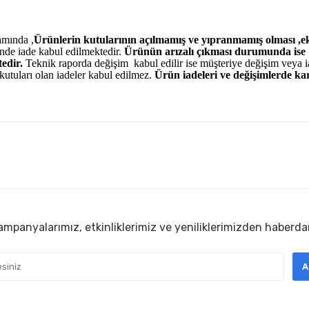
amında ,
Ürünlerin kutularının açılmamış ve yıpranmamış olması ,ek
nde iade kabul edilmektedir.
Ürünün arızalı çıkması durumunda ise
edir.
Teknik raporda değişim kabul edilir ise müşteriye değişim veya 
kutuları olan iadeler kabul edilmez.
Ürün iadeleri ve değişimlerde ka
diğer konularda yetersiz gördüğünüz noktaları öneri formunu kullanarak
ürüne ilk yorumu siz yapın!
sorunsuz
Yorum Yaz
ım
mpanyalarımız, etkinliklerimiz ve yeniliklerimizden haberda
sıkıntı
A
 Sorunsuz