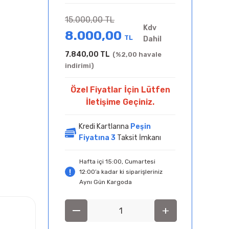
15.000,00 TL
Kdv
8.000,00
TL
Dahil
7.840,00 TL
(%2,00 havale
indirimi)
Özel Fiyatlar İçin Lütfen
İletişime Geçiniz.
Kredi Kartlarına
Peşin
Fiyatına 3
Taksit İmkanı
Hafta içi 15:00, Cumartesi
12:00’a kadar ki siparişleriniz
Aynı Gün Kargoda