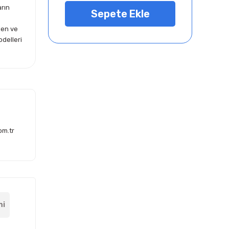
arın
Sepete Ekle
len ve
odelleri
om.tr
mi