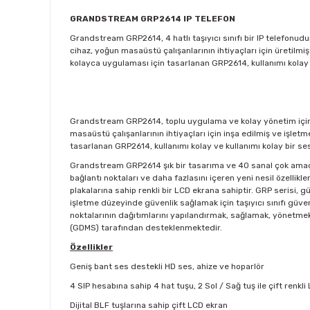
GRANDSTREAM GRP2614 IP TELEFON
Grandstream GRP2614, 4 hatlı taşıyıcı sınıfı bir IP telefonudu
cihaz, yoğun masaüstü çalışanlarının ihtiyaçları için üretilmiş
kolayca uygulaması için tasarlanan GRP2614, kullanımı kolay
Grandstream GRP2614, toplu uygulama ve kolay yönetim için sıf
masaüstü çalışanlarının ihtiyaçları için inşa edilmiş ve işletm
tasarlanan GRP2614, kullanımı kolay ve kullanımı kolay bir se
Grandstream GRP2614 şık bir tasarıma ve 40 sanal çok amaçlı 
bağlantı noktaları ve daha fazlasını içeren yeni nesil özellikle
plakalarına sahip renkli bir LCD ekrana sahiptir. GRP serisi, g
işletme düzeyinde güvenlik sağlamak için taşıyıcı sınıfı güve
noktalarının dağıtımlarını yapılandırmak, sağlamak, yönetme
(GDMS) tarafından desteklenmektedir.
Özellikler
Geniş bant ses destekli HD ses, ahize ve hoparlör
4 SIP hesabına sahip 4 hat tuşu, 2 Sol / Sağ tuş ile çift renkl
Dijital BLF tuşlarına sahip çift LCD ekran