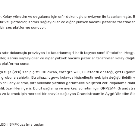
r. Kolay yönetim ve uygulama için sıfır dokunuşlu provizyon ile tasarlanmıştır. 
tir ve işletmeler, servis sağlayıcılar ve diğer yüksek hacimli pazarlar tarafında
 bir ses platformu sunuyor.
ır dokunuşlu provizyon ile tasarlanmış 4 hatlı taşıyıcı sınıfı IP telefon. Meşgu
eler, servis sağlayıcılar ve diğer yüksek hacimli pazarlar tarafından kolay dağıt
s platformu sunar.
tuşa (VPK) sahip çift LCD ekran, entegre WiFi, Bluetooth desteği, çift Gigabit
r grubuna sahiptir. Bu cihaz, logoyu kolayca kişiselleştirmek için değiştirilebilir 
üvenli önyükleme, çift bellenim yazılımı görüntüleri ve şifreli veri depolama dahi
nlik özellikleri içerir. Bulut sağlama ve merkezi yönetim için GRP2614, Grandst
k ve izlemek için merkezi bir arayüz sağlayan Grandstream’in Aygıt Yönetim Si
i LED'li 8MPK uzatma tuşları