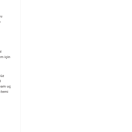
Bu
n
l
ım için
yüz
l
ream uç
stemi