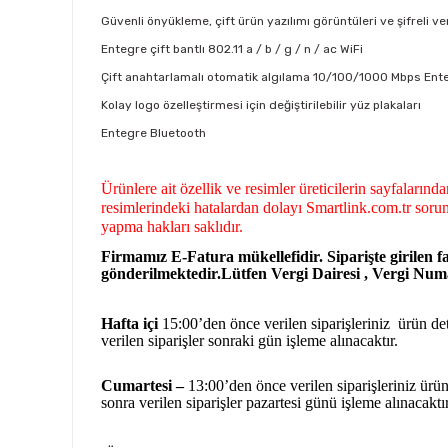
Güvenli önyükleme, çift ürün yazılımı görüntüleri ve şifreli
Entegre çift bantlı 802.11 a / b / g / n / ac WiFi
Çift anahtarlamalı otomatik algılama 10/100/1000 Mbps Entegr
Kolay logo özelleştirmesi için değiştirilebilir yüz plakaları
Entegre Bluetooth
Ürünlere ait özellik ve resimler üreticilerin sayfaların
resimlerindeki hatalardan dolayı Smartlink.com.tr sorum
yapma hakları saklıdır.
Firmamız E-Fatura mükellefidir. Siparişte girilen fa
gönderilmektedir.Lütfen Vergi Dairesi , Vergi Numar
Hafta içi
15:00’den önce verilen siparişleriniz ürün deta
verilen siparişler sonraki gün işleme alınacaktır.
Cumartesi –
13:00’den önce verilen siparişleriniz ürün 
sonra verilen siparişler pazartesi günü işleme alınacaktı