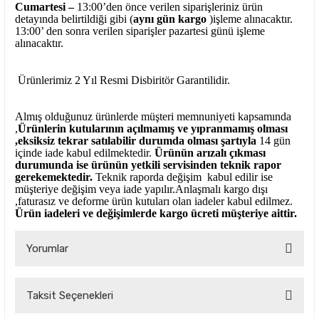
Cumartesi –
13:00’den önce verilen siparişleriniz ürün
detayında belirtildiği gibi (
aynı gün kargo
)işleme alınacaktır.
13:00’ den sonra verilen siparişler pazartesi günü işleme
alınacaktır.
Ürünlerimiz 2 Yıl Resmi Disbiritör Garantilidir.
Almış olduğunuz ürünlerde müşteri memnuniyeti kapsamında
,
Ürünlerin kutularının açılmamış ve yıpranmamış olması
,eksiksiz tekrar satılabilir durumda olması şartıyla
14 gün
içinde iade kabul edilmektedir.
Ürünün arızalı çıkması
durumunda ise ürünün yetkili
servisinden teknik rapor
gerekemektedir.
Teknik raporda değişim kabul edilir ise
müşteriye değişim veya iade yapılır.Anlaşmalı kargo dışı
,faturasız ve deforme ürün
kutuları olan iadeler kabul edilmez.
Ürün iadeleri ve değişimlerde kargo ücreti müşteriye aittir.
Yorumlar
Taksit Seçenekleri
Bu ürüne ilk yorumu siz yapın!