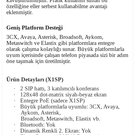
kavuşturulmuştur. Pratik kullanım sunan bu
özelliğine eller serbest kullanabilme avantajı
eklenmiştir.
Geniş Platform Desteği
3CX, Avaya, Asterisk, Broadsoft, Aykom,
Metaswitch ve Elastix gibi platformlara entegre
olarak çalışma kolaylığı sunar. Büyük platformlarla
uyum içerisinde çalışan telefon piyasada sizi bir adım
öne taşımak için üretilmiştir.
Ürün Detayları (X1SP)
·
2 SIP hattı, 3 katılımcılı konferans
·
128x48 dot-matrix siyah-beyaz ekran
·
Entegre PoE (sadece X1SP)
·
Büyük platformlarla uyumlu: 3CX, Avaya,
Aykom, Asterisk,
Broadsoft, Metaswitch, Elastix vb.
·
Bluetooth: Yok
·
Dinamik Renkli 2. Ekran: Yok