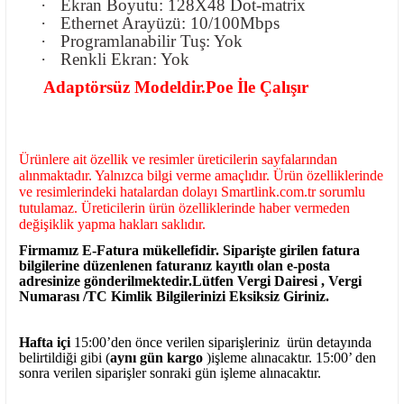
·
Ekran Boyutu: 128X48 Dot-matrix
·
Ethernet Arayüzü: 10/100Mbps
·
Programlanabilir Tuş: Yok
·
Renkli Ekran: Yok
Adaptörsüz Modeldir.Poe İle Çalışır
Ürünlere ait özellik ve resimler üreticilerin sayfalarından
alınmaktadır. Yalnızca bilgi verme amaçlıdır. Ürün özelliklerinde
ve resimlerindeki hatalardan dolayı Smartlink.com.tr sorumlu
tutulamaz. Üreticilerin ürün özelliklerinde haber vermeden
değişiklik yapma hakları saklıdır.
Firmamız E-Fatura mükellefidir. Siparişte girilen fatura
bilgilerine düzenlenen faturanız kayıtlı olan e-posta
adresinize gönderilmektedir.Lütfen Vergi Dairesi , Vergi
Numarası /TC Kimlik Bilgilerinizi Eksiksiz Giriniz.
Hafta içi
15:00’den önce verilen siparişleriniz ürün detayında
belirtildiği gibi (
aynı gün kargo
)işleme alınacaktır. 15:00’ den
sonra verilen siparişler sonraki gün işleme alınacaktır.