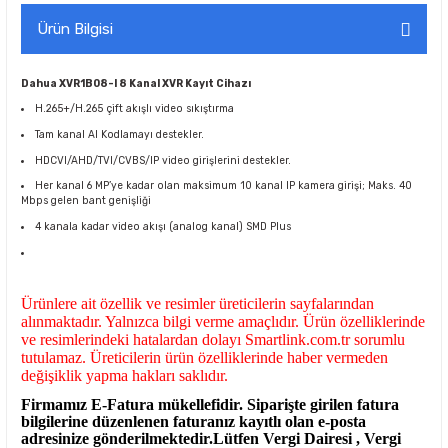
Ürün Bilgisi
Dahua XVR1B08-I 8 Kanal XVR Kayıt Cihazı
H.265+/H.265 çift akışlı video sıkıştırma
Tam kanal AI Kodlamayı destekler.
HDCVI/AHD/TVI/CVBS/IP video girişlerini destekler.
Her kanal 6 MP’ye kadar olan maksimum 10 kanal IP kamera girişi; Maks. 40
Mbps gelen bant genişliği
4 kanala kadar video akışı (analog kanal) SMD Plus
Ürünlere ait özellik ve resimler üreticilerin sayfalarından
alınmaktadır. Yalnızca bilgi verme amaçlıdır. Ürün özelliklerinde
ve resimlerindeki hatalardan dolayı Smartlink.com.tr sorumlu
tutulamaz. Üreticilerin ürün özelliklerinde haber vermeden
değişiklik yapma hakları saklıdır.
Firmamız E-Fatura mükellefidir. Siparişte girilen fatura
bilgilerine düzenlenen faturanız kayıtlı olan e-posta
adresinize gönderilmektedir.Lütfen Vergi Dairesi , Vergi