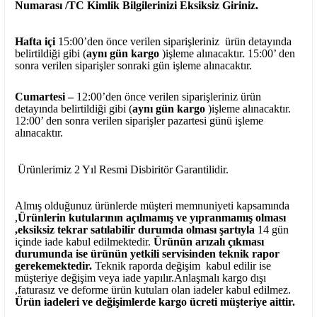
Numarası /TC Kimlik Bilgilerinizi Eksiksiz Giriniz.
Hafta içi
15:00’den önce verilen siparişleriniz ürün detayında
belirtildiği gibi (
aynı gün kargo
)işleme alınacaktır. 15:00’ den
sonra verilen siparişler sonraki gün işleme alınacaktır.
Cumartesi –
12:00’den önce verilen siparişleriniz ürün
detayında belirtildiği gibi (
aynı gün kargo
)işleme alınacaktır.
12:00’ den sonra verilen siparişler pazartesi günü işleme
alınacaktır.
Ürünlerimiz 2 Yıl Resmi Disbiritör Garantilidir.
Almış olduğunuz ürünlerde müşteri memnuniyeti kapsamında
,
Ürünlerin kutularının açılmamış ve yıpranmamış olması
,eksiksiz tekrar satılabilir durumda olması şartıyla
14 gün
içinde iade kabul edilmektedir.
Ürünün arızalı çıkması
durumunda ise ürünün yetkili
servisinden teknik rapor
gerekemektedir.
Teknik raporda değişim kabul edilir ise
müşteriye değişim veya iade yapılır.Anlaşmalı kargo dışı
,faturasız ve deforme ürün
kutuları olan iadeler kabul edilmez.
Ürün iadeleri ve değişimlerde kargo ücreti müşteriye aittir.