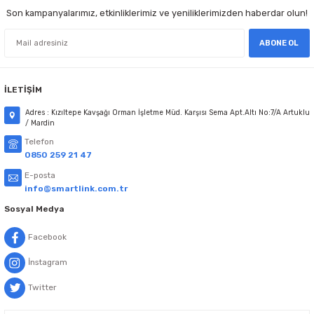
Son kampanyalarımız, etkinliklerimiz ve yeniliklerimizden haberdar olun!
Seyrek de olsa uzun zamandır buradan
alışveriş yaparım, tek sıkıntı yaşadım
ABONE OL
onda da hemen gerektiği şekilde ilgi
gösterilmişti. Sorunsuz alışveriş,
teşekkürler.
Gönder
İLETİŞİM
Ö... K... | 07/07/2025
Adres : Kızıltepe Kavşağı Orman İşletme Müd. Karşısı Sema Apt.Altı No:7/A Artuklu
/ Mardin
Güzel ve kaliteli bir ürün. Satıcı firma
güvenilir. Kargo ve teslimat hızlı
Telefon
0850 259 21 47
Fatih Avşar | 22/05/2025
E-posta
info@smartlink.com.tr
Herkese tavsiye ederim çok iyi
Sosyal Medya
ertuğrul YALÇIN | 21/05/2025
Facebook
Kaliteli hizmet hızlı kargo
İnstagram
M... A... | 24/04/2025
Twitter
Hızlı kargo.İlgili personel.