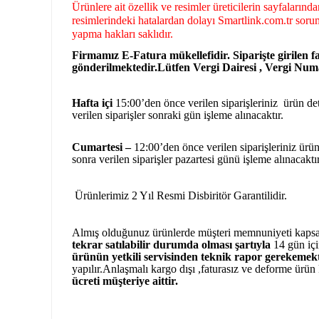
Ürünlere ait özellik ve resimler üreticilerin sayfaların
resimlerindeki hatalardan dolayı Smartlink.com.tr sorum
yapma hakları saklıdır.
Firmamız E-Fatura mükellefidir. Siparişte girilen fa
gönderilmektedir.Lütfen Vergi Dairesi , Vergi Numar
Hafta içi
15:00’den önce verilen siparişleriniz ürün deta
verilen siparişler sonraki gün işleme alınacaktır.
Cumartesi –
12:00’den önce verilen siparişleriniz ürün 
sonra verilen siparişler pazartesi günü işleme alınacaktı
Ürünlerimiz 2 Yıl Resmi Disbiritör Garantilidir.
Almış olduğunuz ürünlerde müşteri memnuniyeti kaps
tekrar satılabilir durumda olması şartıyla
14 gün içi
ürünün yetkili
servisinden teknik rapor gerekemekt
yapılır.Anlaşmalı kargo dışı ,faturasız ve deforme ürün
ücreti müşteriye aittir.