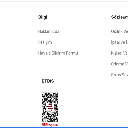
mat hızlı
Bilgi
Sözleşm
Gönder
Hakkımızda
Gizlilik V
İletişim
İptal ve 
Havale Bildirim Formu
Kişisel Ve
Ödeme Ve
Satış Sö
ETBİS