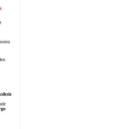
k
e
 sonra
den
siksiz
iade
rgo