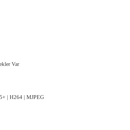
kler Var
5+
|
H264
|
MJPEG