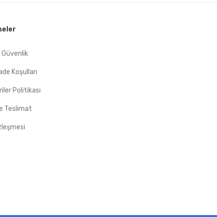
eler
e Güvenlik
İade Koşulları
riler Politikası
 Teslimat
zleşmesi