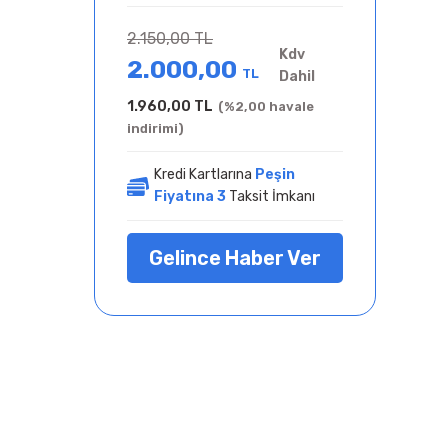
2.150,00 TL
Kdv
2.000,00
TL
Dahil
1.960,00 TL
(%2,00 havale
indirimi)
Kredi Kartlarına
Peşin
Fiyatına 3
Taksit İmkanı
Gelince Haber Ver