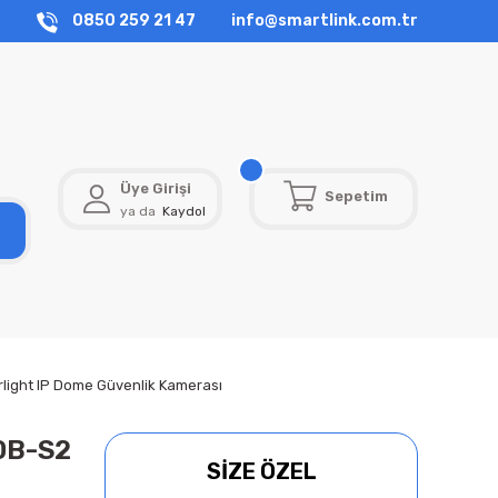
0850 259 21 47
info@smartlink.com.tr
Üye Girişi
Sepetim
ya da
Kaydol
ght IP Dome Güvenlik Kamerası
0B-S2
SİZE ÖZEL