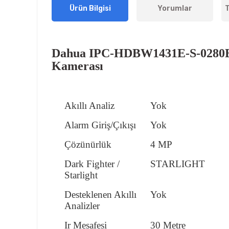
Ürün Bilgisi
Yorumlar
T
Dahua IPC-HDBW1431E-S-0280B-
Kamerası
Akıllı Analiz
Yok
Alarm Giriş/Çıkışı
Yok
Çözünürlük
4 MP
Dark Fighter /
STARLIGHT
Starlight
Desteklenen Akıllı
Yok
Analizler
Ir Mesafesi
30 Metre