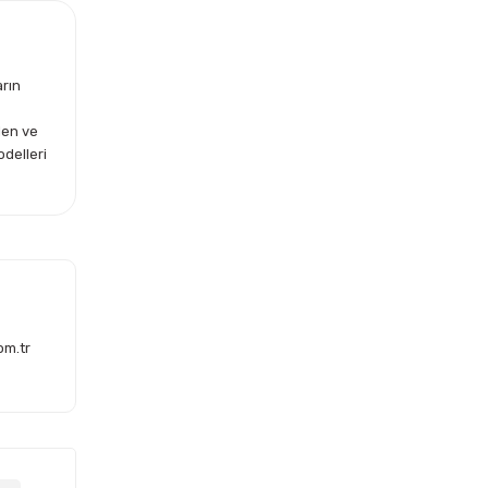
arın
len ve
odelleri
om.tr