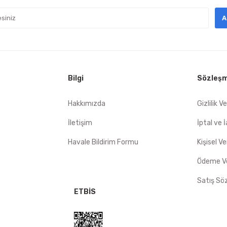
sıkıntı
A
 Sorunsuz
mat hızlı
Bilgi
Sözleşm
Gönder
Hakkımızda
Gizlilik V
İletişim
İptal ve 
Havale Bildirim Formu
Kişisel Ve
Ödeme Ve
Satış Sö
ETBİS