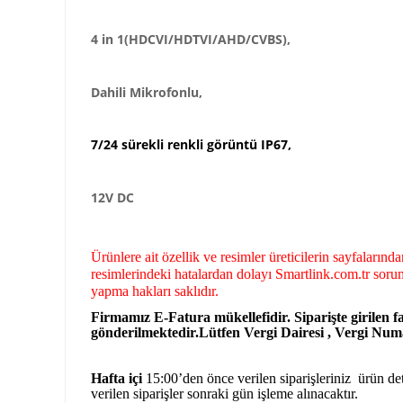
4 in 1(HDCVI/HDTVI/AHD/CVBS),
Dahili Mikrofonlu,
7/24 sürekli renkli görüntü IP67,
12V DC
Ürünlere ait özellik ve resimler üreticilerin sayfaların
resimlerindeki hatalardan dolayı Smartlink.com.tr sorum
yapma hakları saklıdır.
Firmamız E-Fatura mükellefidir. Siparişte girilen fa
gönderilmektedir.Lütfen Vergi Dairesi , Vergi Numar
Hafta içi
15:00’den önce verilen siparişleriniz ürün deta
verilen siparişler sonraki gün işleme alınacaktır.