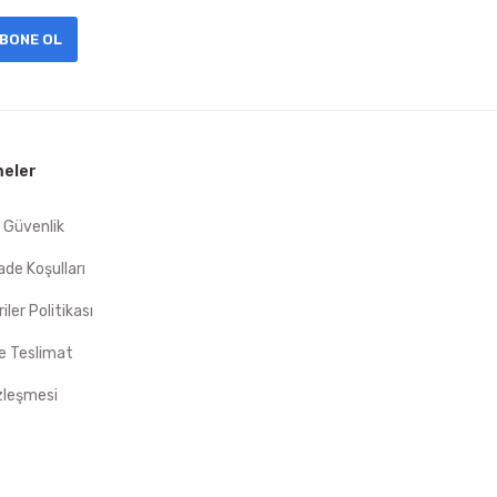
BONE OL
eler
e Güvenlik
İade Koşulları
riler Politikası
 Teslimat
zleşmesi