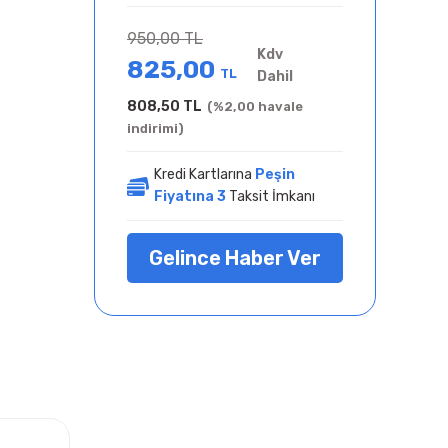
950,00 TL
Kdv
825,00
TL
Dahil
808,50 TL
(%2,00 havale
indirimi)
Kredi Kartlarına
Peşin
Fiyatına 3
Taksit İmkanı
Gelince Haber Ver