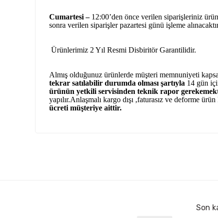
Cumartesi –
12:00’den önce verilen siparişleriniz ürün 
sonra verilen siparişler pazartesi günü işleme alınacaktı
Ürünlerimiz 2 Yıl Resmi Disbiritör Garantilidir.
Almış olduğunuz ürünlerde müşteri memnuniyeti kaps
tekrar satılabilir durumda olması şartıyla
14 gün içi
ürünün yetkili
servisinden teknik rapor gerekemekt
yapılır.Anlaşmalı kargo dışı ,faturasız ve deforme ürün
ücreti müşteriye aittir.
Bu ürünün fiyat bilgisi, resim, ürün açıklamalarında ve 
Çok kaliteli ve uygun fiyatlı ürünlere ulamak çok kolay bir site
tarafımıza iletebilirsiniz.
Bu 
Oktay Birinci | 04/09/2025
Görüş ve önerileriniz için teşekkür ederiz.
Firma mükemmel sorunsuz faturası elime ulaştı ürün elime 
Ürün resmi kalitesiz, bozuk veya görüntülenemiyor.
ulaştı sıfır kapalı kutu taktım çalıştı hiç bir problem yaşamad
Ürün açıklamasında eksik bilgiler bulunuyor.
Son ka
Kenan CAN | 25/08/2025
Ürün bilgilerinde hatalar bulunuyor.