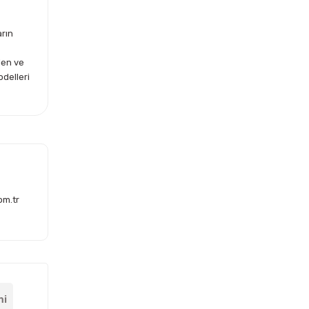
arın
len ve
odelleri
om.tr
mi