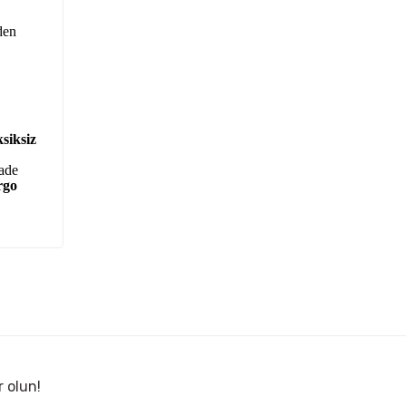
den
siksiz
iade
rgo
r olun!