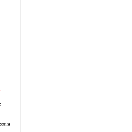
k
e
 sonra