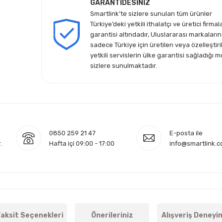
GARANTİDESİNİZ
Smartlink’te sizlere sunulan tüm ürünler
Türkiye’deki yetkili ithalatçı ve üretici firmal
garantisi altındadır, Uluslararası markaların
sadece Türkiye için üretilen veya özelleştiri
yetkili servislerin ülke garantisi sağladığı m
sizlere sunulmaktadır.
0850 259 21 47
E-posta ile
.
Hafta içi 09:00 - 17:00
info@smartlink.c
aksit Seçenekleri
Önerileriniz
Alışveriş Deneyi