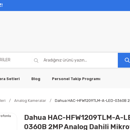
Z!
ra Setleri
Blog
Personel Takip Programı
eri
Analog Kameralar
Dahua HAC-HFW1209TLM-A-LED-0360B 2MP A
Dahua HAC-HFW1209TLM-A-L
0360B 2MP Analog Dahili Mikro