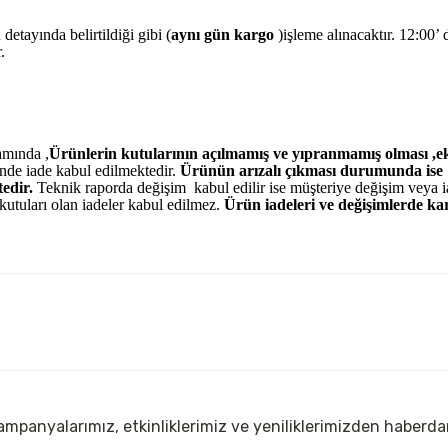
detayında belirtildiği gibi (
aynı gün kargo
)işleme alınacaktır. 12:00’ 
r.
amında ,
Ürünlerin kutularının açılmamış ve yıpranmamış olması ,ek
nde iade kabul edilmektedir.
Ürünün arızalı çıkması durumunda ise
edir.
Teknik raporda değişim kabul edilir ise müşteriye değişim veya 
kutuları olan iadeler kabul edilmez.
Ürün iadeleri ve değişimlerde ka
diğer konularda yetersiz gördüğünüz noktaları öneri formunu kullanarak
ürüne ilk yorumu siz yapın!
sorunsuz
Yorum Yaz
ım
mpanyalarımız, etkinliklerimiz ve yeniliklerimizden haberda