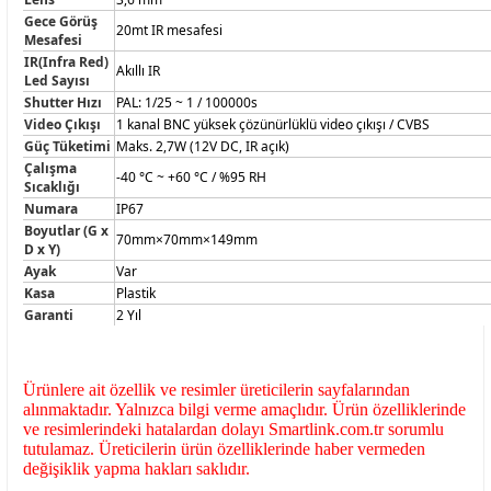
Gece Görüş
20mt IR mesafesi
Mesafesi
IR(Infra Red)
Akıllı IR
Led Sayısı
Shutter Hızı
PAL: 1/25 ~ 1 / 100000s
Video Çıkışı
1 kanal BNC yüksek çözünürlüklü video çıkışı / CVBS
Güç Tüketimi
Maks. 2,7W (12V DC, IR açık)
Çalışma
-40 °C ~ +60 °C / %95 RH
Sıcaklığı
Numara
IP67
Boyutlar (G x
70mm×70mm×149mm
D x Y)
Ayak
Var
Kasa
Plastik
Garanti
2 Yıl
Ürünlere ait özellik ve resimler üreticilerin sayfalarından
alınmaktadır. Yalnızca bilgi verme amaçlıdır. Ürün özelliklerinde
ve resimlerindeki hatalardan dolayı Smartlink.com.tr sorumlu
tutulamaz. Üreticilerin ürün özelliklerinde haber vermeden
değişiklik yapma hakları saklıdır.