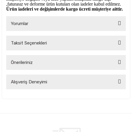
,faturasız ve deforme ürün
kutuları olan iadeler kabul edilmez.
Ürün iadeleri ve değişimlerde kargo ücreti müşteriye aittir.
Yorumlar
Taksit Seçenekleri
Bu ürüne ilk yorumu siz yapın!
Önerileriniz
Yorum Yaz
Bu ürünün fiyat bilgisi, resim, ürün açıklamalarında ve diğer
Alışveriş Deneyimi
konularda yetersiz gördüğünüz noktaları öneri formunu
kullanarak tarafımıza iletebilirsiniz.
Görüş ve önerileriniz için teşekkür ederiz.
Çok kaliteli ve uygun fiyatlı ürünlere
ulamak çok kolay bir site
Ürün resmi kalitesiz, bozuk veya görüntülenemiyor.
Oktay Birinci | 04/09/2025
Ürün açıklamasında eksik bilgiler bulunuyor.
Firma mükemmel sorunsuz faturası
Ürün bilgilerinde hatalar bulunuyor.
elime ulaştı ürün elime sorunsuz ulaştı
sıfır kapalı kutu taktım çalıştı hiç bir