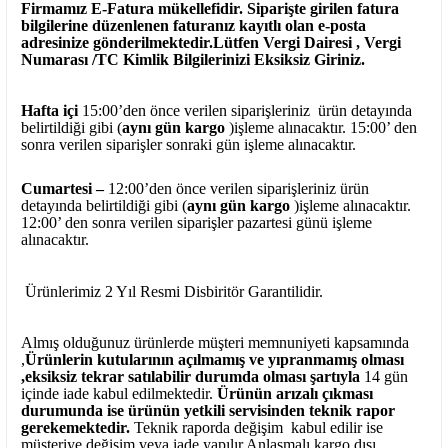
Firmamız E-Fatura mükellefidir. Siparişte girilen fatura
bilgilerine düzenlenen faturanız kayıtlı olan e-posta
adresinize gönderilmektedir.Lütfen Vergi Dairesi , Vergi
Numarası /TC Kimlik Bilgilerinizi Eksiksiz Giriniz.
Hafta içi
15:00’den önce verilen siparişleriniz ürün detayında
belirtildiği gibi (
aynı gün kargo
)işleme alınacaktır. 15:00’ den
sonra verilen siparişler sonraki gün işleme alınacaktır.
Cumartesi –
12:00’den önce verilen siparişleriniz ürün
detayında belirtildiği gibi (
aynı gün kargo
)işleme alınacaktır.
12:00’ den sonra verilen siparişler pazartesi günü işleme
alınacaktır.
Ürünlerimiz 2 Yıl Resmi Disbiritör Garantilidir.
Almış olduğunuz ürünlerde müşteri memnuniyeti kapsamında
,
Ürünlerin kutularının açılmamış ve yıpranmamış olması
,eksiksiz tekrar satılabilir durumda olması şartıyla
14 gün
içinde iade kabul edilmektedir.
Ürünün arızalı çıkması
durumunda ise ürünün yetkili
servisinden teknik rapor
gerekemektedir.
Teknik raporda değişim kabul edilir ise
müşteriye değişim veya iade yapılır.Anlaşmalı kargo dışı