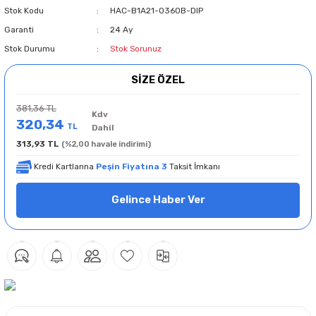
Stok Kodu
HAC-B1A21-0360B-DIP
Garanti
24 Ay
Stok Durumu
Stok Sorunuz
SİZE ÖZEL
381,36 TL
Kdv
320,34
TL
Dahil
313,93 TL
(%2,00 havale indirimi)
Kredi Kartlarına
Peşin Fiyatına 3
Taksit İmkanı
Gelince Haber Ver