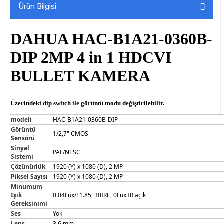
Ürün Bilgisi
DAHUA HAC-B1A21-0360B-
DIP 2MP 4 in 1 HDCVI
BULLET KAMERA
Üzerindeki dip switch ile görüntü modu değiştirilebilir.
modeli
HAC-B1A21-0360B-DIP
Görüntü
1/2,7" CMOS
Sensörü
Sinyal
PAL/NTSC
Sistemi
Çözünürlük
1920 (Y) x 1080 (D), 2 MP
Piksel Sayısı
1920 (Y) x 1080 (D), 2 MP
Minumum
Işık
0.04Lux/F1.85, 30IRE, 0Lux IR açık
Gereksinimi
Ses
Yok
Lens
3,6 mm