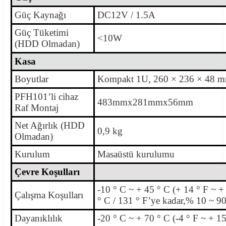
Güç Kaynağı
DC12V / 1.5A
Güç Tüketimi
<10W
(HDD Olmadan)
Kasa
Boyutlar
Kompakt 1U, 260 × 236 × 48 
PFH101’li cihaz
483mmx281mmx56mm
Raf Montaj
Net Ağırlık (HDD
0,9 kg
Olmadan)
Kurulum
Masaüstü kurulumu
Çevre Koşulları
-10 ° C ~ + 45 ° C (+ 14 ° F ~ + 
Çalışma Koşulları
° C / 131 ° F’ye kadar,% 10 ~ 
Dayanıklılık
-20 ° C ~ + 70 ° C (-4 ° F ~ + 1