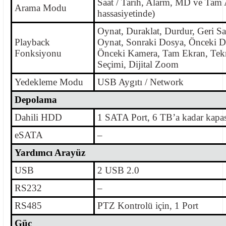
Saat / Tarih, Alarm, MD ve Tam 
Arama Modu
hassasiyetinde)
Oynat, Duraklat, Durdur, Geri Sa
Playback
Oynat, Sonraki Dosya, Önceki D
Fonksiyonu
Önceki Kamera, Tam Ekran, Tekra
Seçimi, Dijital Zoom
Yedekleme Modu
USB Aygıtı / Network
Depolama
Dahili HDD
1 SATA Port, 6 TB’a kadar kapas
eSATA
–
Yardımcı Arayüz
USB
2 USB 2.0
RS232
–
RS485
PTZ Kontrolü için, 1 Port
Güç