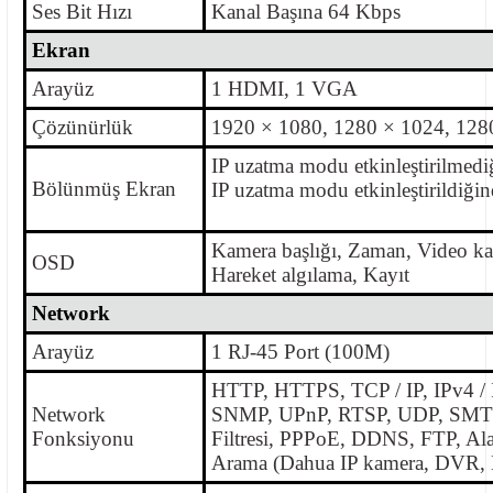
Ses Bit Hızı
Kanal Başına 64 Kbps
Ekran
Arayüz
1 HDMI, 1 VGA
Çözünürlük
1920 × 1080, 1280 × 1024, 128
IP uzatma modu etkinleştirilmed
Bölünmüş Ekran
IP uzatma modu etkinleştirildiği
Kamera başlığı, Zaman, Video kay
OSD
Hareket algılama, Kayıt
Network
Arayüz
1 RJ-45 Port (100M)
HTTP, HTTPS, TCP / IP, IPv4 / 
Network
SNMP, UPnP, RTSP, UDP, SMTP
Fonksiyonu
Filtresi, PPPoE, DDNS, FTP, Al
Arama (Dahua IP kamera, DVR, 