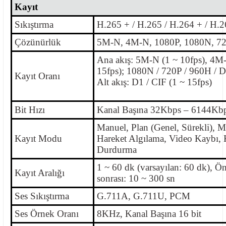
Kayıt
Sıkıştırma
H.265 + / H.265 / H.264 + / H.
Çözünürlük
5M-N, 4M-N, 1080P, 1080N, 72
Ana akış: 5M-N (1 ~ 10fps), 4M
15fps); 1080N / 720P / 960H / D1
Kayıt Oranı
Alt akış: D1 / CIF (1 ~ 15fps)
Bit Hızı
Kanal Başına 32Kbps – 6144Kb
Manuel, Plan (Genel, Sürekli), 
Kayıt Modu
Hareket Algılama, Video Kaybı, 
Durdurma
1 ~ 60 dk (varsayılan: 60 dk), Ön
Kayıt Aralığı
sonrası: 10 ~ 300 sn
Ses Sıkıştırma
G.711A, G.711U, PCM
Ses Örnek Oranı
8KHz, Kanal Başına 16 bit