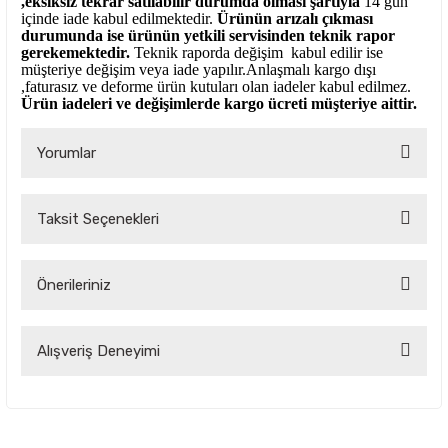
,eksiksiz tekrar satılabilir durumda olması şartıyla
14 gün
içinde iade kabul edilmektedir.
Ürünün arızalı çıkması
durumunda ise ürünün yetkili
servisinden teknik rapor
gerekemektedir.
Teknik raporda değişim kabul edilir ise
müşteriye değişim veya iade yapılır.Anlaşmalı kargo dışı
,faturasız ve deforme ürün
kutuları olan iadeler kabul edilmez.
Ürün iadeleri ve değişimlerde kargo ücreti müşteriye aittir.
Yorumlar
Taksit Seçenekleri
Bu ürüne ilk yorumu siz yapın!
Önerileriniz
Yorum Yaz
Bu ürünün fiyat bilgisi, resim, ürün açıklamalarında ve diğer
Alışveriş Deneyimi
konularda yetersiz gördüğünüz noktaları öneri formunu
kullanarak tarafımıza iletebilirsiniz.
Görüş ve önerileriniz için teşekkür ederiz.
Çok kaliteli ve uygun fiyatlı ürünlere
ulamak çok kolay bir site
Ürün resmi kalitesiz, bozuk veya görüntülenemiyor.
Oktay Birinci | 04/09/2025