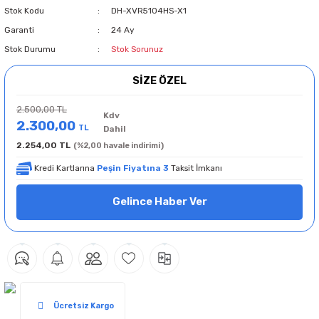
Stok Kodu
DH-XVR5104HS-X1
Garanti
24 Ay
Stok Durumu
Stok Sorunuz
SİZE ÖZEL
2.500,00 TL
Kdv
2.300,00
TL
Dahil
2.254,00 TL
(%2,00 havale indirimi)
Kredi Kartlarına
Peşin Fiyatına 3
Taksit İmkanı
Gelince Haber Ver
Ücretsiz Kargo