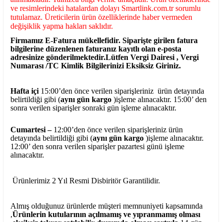
ve resimlerindeki hatalardan dolayı Smartlink.com.tr sorumlu
tutulamaz. Üreticilerin ürün özelliklerinde haber vermeden
değişiklik yapma hakları saklıdır.
Firmamız E-Fatura mükellefidir. Siparişte girilen fatura
bilgilerine düzenlenen faturanız kayıtlı olan e-posta
adresinize gönderilmektedir.Lütfen Vergi Dairesi , Vergi
Numarası /TC Kimlik Bilgilerinizi Eksiksiz Giriniz.
Hafta içi
15:00’den önce verilen siparişleriniz ürün detayında
belirtildiği gibi (
aynı gün kargo
)işleme alınacaktır. 15:00’ den
sonra verilen siparişler sonraki gün işleme alınacaktır.
Cumartesi –
12:00’den önce verilen siparişleriniz ürün
detayında belirtildiği gibi (
aynı gün kargo
)işleme alınacaktır.
12:00’ den sonra verilen siparişler pazartesi günü işleme
alınacaktır.
Ürünlerimiz 2 Yıl Resmi Disbiritör Garantilidir.
Almış olduğunuz ürünlerde müşteri memnuniyeti kapsamında
,
Ürünlerin kutularının açılmamış ve yıpranmamış olması