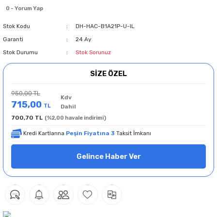
0 - Yorum Yap
Stok Kodu
DH-HAC-B1A21P-U-IL
Garanti
24 Ay
Stok Durumu
Stok Sorunuz
SİZE ÖZEL
950,00 TL
Kdv
715,00
TL
Dahil
700,70 TL
(%2,00 havale indirimi)
Kredi Kartlarına
Peşin Fiyatına 3
Taksit İmkanı
Gelince Haber Ver