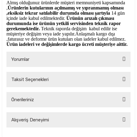
Almış olduğunuz ürünlerde müşteri memnuniyeti kapsamında
,
Ürünlerin kutularının açılmamış ve yıpranmamış olması
,eksiksiz tekrar satılabilir durumda olması şartıyla
14 gün
içinde iade kabul edilmektedir.
Ürünün arızalı çıkması
durumunda ise ürünün yetkili
servisinden teknik rapor
gerekemektedir.
Teknik raporda değişim kabul edilir ise
müşteriye değişim veya iade yapılır.Anlaşmalı kargo dışı
,faturasız ve deforme ürün
kutuları olan iadeler kabul edilmez.
Ürün iadeleri ve değişimlerde kargo ücreti müşteriye aittir.
Yorumlar
Taksit Seçenekleri
Bu ürüne ilk yorumu siz yapın!
Önerileriniz
Yorum Yaz
Bu ürünün fiyat bilgisi, resim, ürün açıklamalarında ve diğer
Alışveriş Deneyimi
konularda yetersiz gördüğünüz noktaları öneri formunu
kullanarak tarafımıza iletebilirsiniz.
Görüş ve önerileriniz için teşekkür ederiz.
Çok kaliteli ve uygun fiyatlı ürünlere