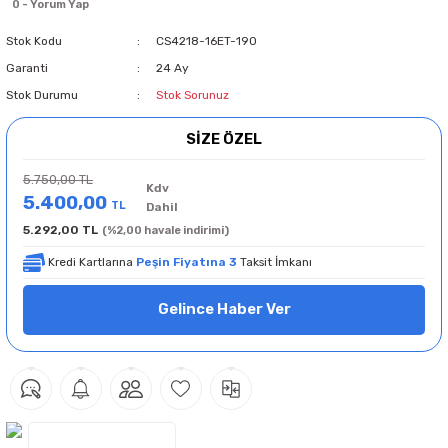
0 - Yorum Yap
Stok Kodu
CS4218-16ET-190
Garanti
24 Ay
Stok Durumu
Stok Sorunuz
SİZE ÖZEL
5.750,00 TL
Kdv
5.400,00
TL
Dahil
5.292,00 TL
(%2,00 havale indirimi)
Kredi Kartlarına
Peşin Fiyatına 3
Taksit İmkanı
Gelince Haber Ver