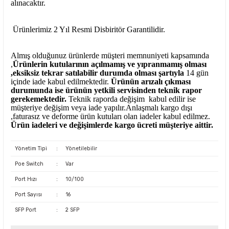
alınacaktır.
Ürünlerimiz 2 Yıl Resmi Disbiritör Garantilidir.
Almış olduğunuz ürünlerde müşteri memnuniyeti kapsamında
,
Ürünlerin kutularının açılmamış ve yıpranmamış olması
,eksiksiz tekrar satılabilir durumda olması şartıyla
14 gün
içinde iade kabul edilmektedir.
Ürünün arızalı çıkması
durumunda ise ürünün yetkili
servisinden teknik rapor
gerekemektedir.
Teknik raporda değişim kabul edilir ise
müşteriye değişim veya iade yapılır.Anlaşmalı kargo dışı
,faturasız ve deforme ürün
kutuları olan iadeler kabul edilmez.
Ürün iadeleri ve değişimlerde kargo ücreti müşteriye aittir.
Yönetim Tipi
:
Yönetilebilir
Poe Switch
:
Var
Port Hızı
:
10/100
Port Sayısı
:
16
SFP Port
:
2 SFP