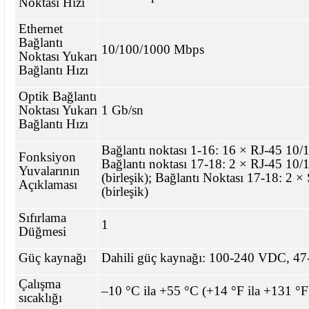
Noktası Hızı
Ethernet
Bağlantı
10/100/1000 Mbps
Noktası Yukarı
Bağlantı Hızı
Optik Bağlantı
Noktası Yukarı
1 Gb/sn
Bağlantı Hızı
Bağlantı noktası 1-16: 16 × RJ-45 10/
Fonksiyon
Bağlantı noktası 17-18: 2 × RJ-45 10
Yuvalarının
(birleşik); Bağlantı Noktası 17-18: 2
Açıklaması
(birleşik)
Sıfırlama
1
Düğmesi
Güç kaynağı
Dahili güç kaynağı: 100-240 VDC, 47
Çalışma
–10 °C ila +55 °C (+14 °F ila +131 °F
sıcaklığı