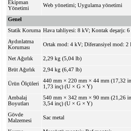
Ekipman
Web yönetimi; Uygulama yönetimi
Yönetimi
Genel
Statik Koruma
Hava tahliyesi: 8 kV; Kontak deşarjı: 
Aydınlatma
Ortak mod: 4 kV; Diferansiyel mod: 2
Koruması
Net Ağırlık
2,29 kg (5,04 lb)
Brüt Ağırlık
2,94 kg (6,47 lb)
440 mm × 220 mm × 44 mm (17,32 inç
Ürün Ölçüleri
1,73 inç) (U × G × Y)
Ambalaj
540 mm × 342 mm × 90 mm (21,26 inç
Boyutları
3,54 inç) (U × G × Y)
Gövde
Sac metal
Malzemesi