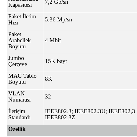
7,2 Gb/sn
Kapasitesi
Paket İletim
5,36 Mp/sn
Hızı
Paket
Arabellek
4 Mbit
Boyutu
Jumbo
15K bayt
Çerçeve
MAC Tablo
8K
Boyutu
VLAN
32
Numarası
İletişim
IEEE802.3; IEEE802.3U; IEEE802,3 
Standardı
IEEE802.3Z
Özellik