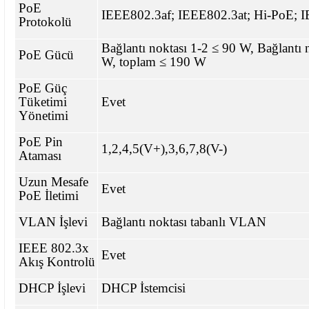
PoE
IEEE802.3af; IEEE802.3at; Hi-PoE; 
Protokolü
Bağlantı noktası 1-2 ≤ 90 W, Bağlantı 
PoE Gücü
W, toplam ≤ 190 W
PoE Güç
Tüketimi
Evet
Yönetimi
PoE Pin
1,2,4,5(V+),3,6,7,8(V-)
Ataması
Uzun Mesafe
Evet
PoE İletimi
VLAN İşlevi
Bağlantı noktası tabanlı VLAN
IEEE 802.3x
Evet
Akış Kontrolü
DHCP İşlevi
DHCP İstemcisi