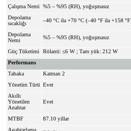
Çalışma Nemi
%5 – %95 (RH), yoğuşmasız
Depolama
–40 °C ila +70 °C (–40 °F ila +158 °F
sıcaklığı
Depolama
%5 – %95 (RH), yoğuşmasız
Nemi
Güç Tüketimi
Rölanti: ≤6 W ; Tam yük: 212 W
Performans
Tabaka
Katman 2
Yönetim Türü
Evet
Akıllı
Yönetilen
Evet
Anahtar
MTBF
87.10 yillar
Anahtarlama